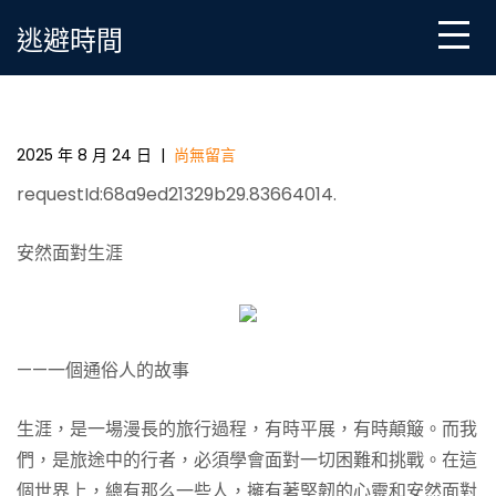
Skip
逃避時間
to
content
安然面一包養網心得臨生涯（一個通俗人的故事）
2025 年 8 月 24 日
|
尚無留言
requestId:68a9ed21329b29.83664014.
安然面對生涯
——一個通俗人的故事
生涯，是一場漫長的旅行過程，有時平展，有時顛簸。而我
們，是旅途中的行者，必須學會面對一切困難和挑戰。在這
個世界上，總有那么一些人，擁有著堅韌的心靈和安然面對