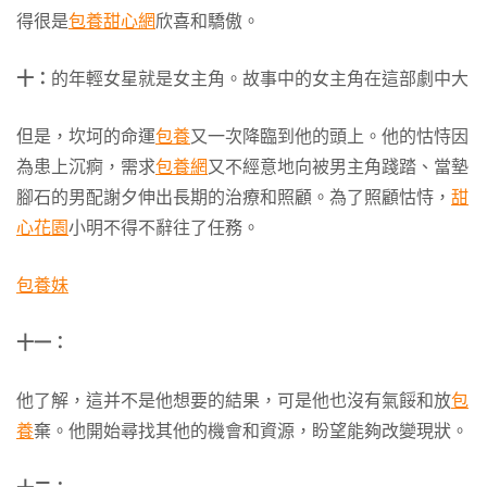
得很是
包養甜心網
欣喜和驕傲。
十：
的年輕女星就是女主角。故事中的女主角在這部劇中大
但是，坎坷的命運
包養
又一次降臨到他的頭上。他的怙恃因
為患上沉痾，需求
包養網
又不經意地向被男主角踐踏、當墊
腳石的男配謝夕伸出長期的治療和照顧。為了照顧怙恃，
甜
心花園
小明不得不辭往了任務。
包養妹
十一：
他了解，這并不是他想要的結果，可是他也沒有氣餒和放
包
養
棄。他開始尋找其他的機會和資源，盼望能夠改變現狀。