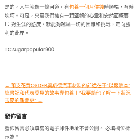
是的，人生就像一條河道，有
包養一個月價錢
時順暢，有時
坎坷。可是，只需我們擁有一顆堅韌的心靈和安然面概要
1：對生涯的態度，就能夠越過一切的困難和挑戰，走向勝
利的此岸。
TC:sugarpopular900
Post
←
預支花費OSDER奧斯德汽車材料的前途在于“以報酬本”
總書記和代表委員的故事專包養丨“我要給他了解一下狀況
navigation
玉麥的新變更”
→
發佈留言
發佈留言必須填寫的電子郵件地址不會公開。
必填欄位標
示為
*