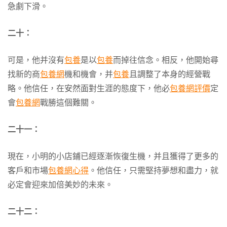
急劇下滑。
二十：
可是，他并沒有
包養
是以
包養
而掉往信念。相反，他開始尋
找新的商
包養網
機和機會，并
包養
且調整了本身的經營戰
略。他信任，在安然面對生涯的態度下，他必
包養網評價
定
會
包養網
戰勝這個難關。
二十一：
現在，小明的小店鋪已經逐漸恢復生機，并且獲得了更多的
客戶和市場
包養網心得
。他信任，只需堅持夢想和盡力，就
必定會迎來加倍美妙的未來。
二十二：