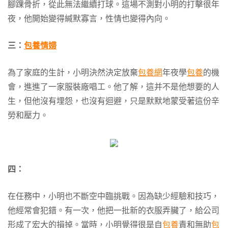
腳踝骨折，從此無法繼續打球。這場不測對小明的打擊很年
夜，他開始變得緘默寡言，性情也變得內向。
三：
包養情婦
為了家庭的生計，小明決然決定放棄
包養網
年夜學
包養
的機
會，進進了一家服裝廠唱工。他了解，這并不是他想要的人
生，但他沒有埋怨，也沒有迴避，只是默默地蒙受著這份辛
勞和壓力。
四：
在任務中，小明也不斷空中臨挑戰。因為缺少經驗和技巧，
他經常會犯錯。有一次，他把一批新的衣服弄臟了，給公司
形成了宏大的損掉。當時，小明覺得很是自
包養
責和無助
包