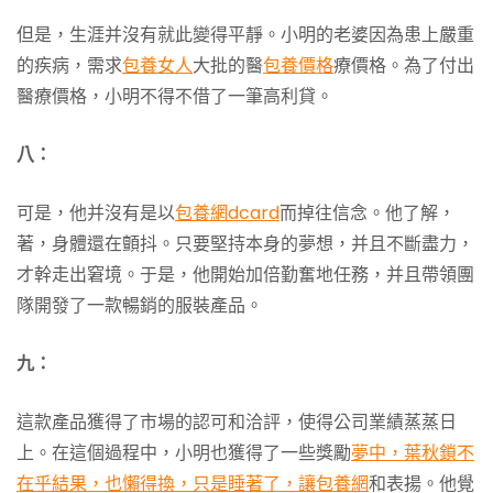
但是，生涯并沒有就此變得平靜。小明的老婆因為患上嚴重
的疾病，需求
包養女人
大批的醫
包養價格
療價格。為了付出
醫療價格，小明不得不借了一筆高利貸。
八：
可是，他并沒有是以
包養網dcard
而掉往信念。他了解，
著，身體還在顫抖。只要堅持本身的夢想，并且不斷盡力，
才幹走出窘境。于是，他開始加倍勤奮地任務，并且帶領團
隊開發了一款暢銷的服裝產品。
九：
這款產品獲得了市場的認可和洽評，使得公司業績蒸蒸日
上。在這個過程中，小明也獲得了一些獎勵
夢中，葉秋鎖不
在乎結果，也懶得換，只是睡著了，讓包養網
和表揚。他覺