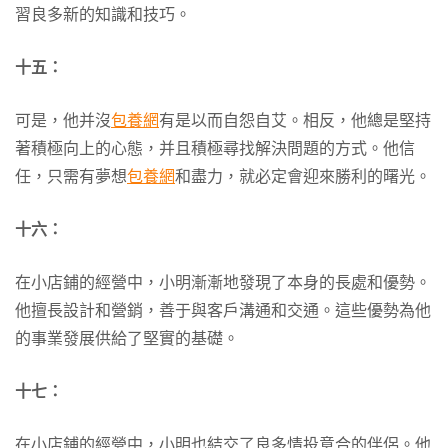
習良多新的知識和技巧。
十五：
可是，他并沒
包養網
有是以而自怨自艾。相反，他總是堅持
著積極向上的心態，并且積極尋找解決問題的方式。他信
任，只需有夢想
包養網
和盡力，就必定會迎來勝利的曙光。
十六：
在小店鋪的經營中，小明漸漸地發現了本身的長處和優勢。
他擅長設計和營銷，善于與客戶溝通和交通。這些優勢為他
的事業發展供給了堅實的基礎。
十七：
在小店鋪的經營中，小明也結交了良多情投意合的伴侶。他