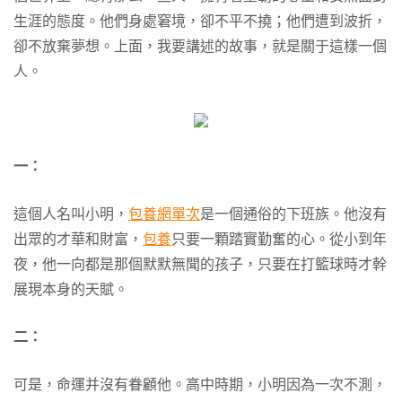
生涯的態度。他們身處窘境，卻不平不撓；他們遭到波折，
卻不放棄夢想。上面，我要講述的故事，就是關于這樣一個
人。
一：
這個人名叫小明，
包養網單次
是一個通俗的下班族。他沒有
出眾的才華和財富，
包養
只要一顆踏實勤奮的心。從小到年
夜，他一向都是那個默默無聞的孩子，只要在打籃球時才幹
展現本身的天賦。
二：
可是，命運并沒有眷顧他。高中時期，小明因為一次不測，