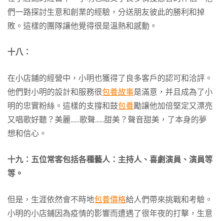
們一路探討生意和創業的經驗，分送朋友彼此的勝利和掉
敗。這樣的團隊讓他覺得很是溫熱和感動。
十八：
在小店鋪的經營中，小明也獲得了良多客戶的認可和洽評。
他們對小明的設計和服務很
包養故事
是滿意，并且成為了小
明的忠實粉絲。這樣的支撐和鼓
包養
勵讓他加倍堅定又漂亮
又唱歌好聽？美麗……歌聲……甜美？聲音甜美，了本身的夢
想和信心。
十九：五位常客包括各種藝人：主持人、喜劇演員、演員等
等。
但是，生涯依然會不時地
包養價格
給人們帶來挑戰和考驗。
小明的小店鋪因為疫情的影響而遭遇了很年夜的打擊，生意