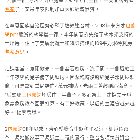
“九個一批”方法，因戶施策，既讓老蒼生住上平安宜居的屋
包養
子，又最年夜限制加重大師經濟累贅。
在寧夏回族自治區齊心縣丁塘鎮連合村，2018年末方才
包養
網ppt
脫貧的楊學農一家，本年開春拆失落了楊木梁支持的
土坯房，住上了雙層混凝土和鐵梁搭建的109平方米磚瓦房
包養意思
。
走進客堂，寬闊敞亮，一側套著廚房、洗手間，一側還給正
上年夜學的兒子備了間婚房。固然臨時沒錢給兒子那間屋裝
修，可是拿到當局給的4萬元補貼，老兩口曾經稱心滿意。
“后頭那土
包養網
坯房住了半輩子，多虧遇上了建檔立卡戶
危窯危房改革圓夢打算。有了好政策，以后的生涯會越來越
好。”楊學農說。
2
包養網
011年以來，齊心縣聯合生態移平易近、棚戶區改
革、易地搬家等平易近生工程的實行，整合各項扶貧資金，