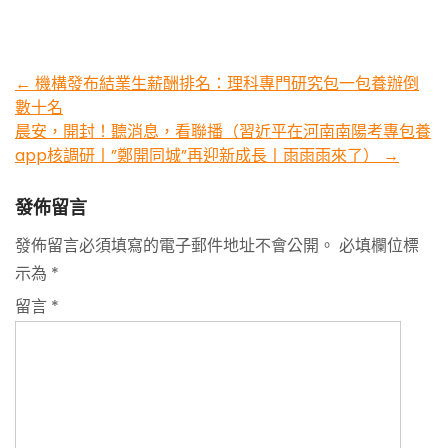
Post
←
機構發布結業生薪酬排名：理科專門研究包一包養辦倒
數十名
navigation
晨安，開封！聽消息，看聯播（習近平在河南南陽考專包養
app核調研丨”鄭開同城”再迎新成長丨雨雨雨來了）
→
發佈留言
發佈留言必須填寫的電子郵件地址不會公開。
必填欄位標
示為
*
留言
*