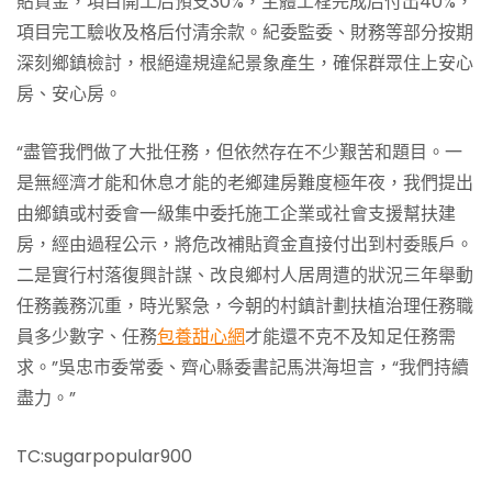
貼資金，項目開工后預支30%，主體工程完成后付出40%，
項目完工驗收及格后付清余款。紀委監委、財務等部分按期
深刻鄉鎮檢討，根絕違規違紀景象產生，確保群眾住上安心
房、安心房。
“盡管我們做了大批任務，但依然存在不少艱苦和題目。一
是無經濟才能和休息才能的老鄉建房難度極年夜，我們提出
由鄉鎮或村委會一級集中委托施工企業或社會支援幫扶建
房，經由過程公示，將危改補貼資金直接付出到村委賬戶。
二是實行村落復興計謀、改良鄉村人居周遭的狀況三年舉動
任務義務沉重，時光緊急，今朝的村鎮計劃扶植治理任務職
員多少數字、任務
包養甜心網
才能還不克不及知足任務需
求。”吳忠市委常委、齊心縣委書記馬洪海坦言，“我們持續
盡力。”
TC:sugarpopular900