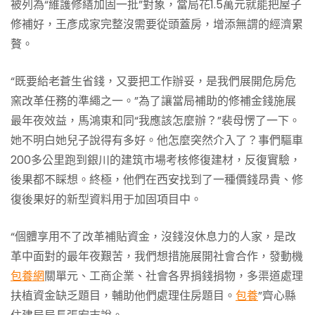
被列為“維護修繕加固一批”對象，當局花1.5萬元就能把屋子
修補好，王彥成家完整沒需要從頭蓋房，增添無謂的經濟累
贅。
“既要給老蒼生省錢，又要把工作辦妥，是我們展開危房危
窯改革任務的準繩之一。”為了讓當局補助的修補金錢施展
最年夜效益，馬鴻東和同“我應該怎麼辦？”裴母愣了一下。
她不明白她兒子說得有多好。他怎麼突然介入了？事們驅車
200多公里跑到銀川的建筑市場考核修復建材，反復實驗，
後果都不睬想。終極，他們在西安找到了一種價錢昂貴、修
復後果好的新型資料用于加固項目中。
“個體享用不了改革補貼資金，沒錢沒休息力的人家，是改
革中面對的最年夜艱苦，我們想措施展開社會合作，發動機
包養網
關單元、工商企業、社會各界捐錢捐物，多渠道處理
扶植資金缺乏題目，輔助他們處理住房題目。
包養
”齊心縣