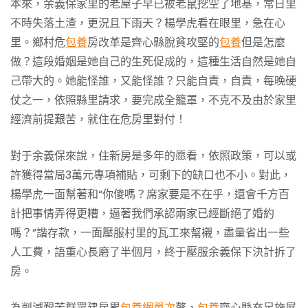
本來，余義保家里的老屋子早已被老鼠挖空了地基，常日里
不時失落土渣，更況且下雨天？楊學虎看在眼里，急在心
里。鄉村危
包養
房改革是齊心縣脫貧攻堅的
包養
但是怎麼
做？這段婚姻是她自己的生死促成的，這種生活自然是她自
己帶大的。她能怪誰，又能怪誰？只能自責，自責，每晚硬
仗之一，依照縣里請求，要完成全籠罩，不克不及由於家里
經濟前提艱苦，就住在危房里對付！
對于余義保來說，住新房是多年的愿看，依照政策，可以或
許獲得當局3萬元專項補貼，可剩下的缺口也不小。對此，
楊學虎一面幫著和“你傻嗎？席家要是不在乎，還會千方百
計把事情弄得更糟，逼著我們承認兩家已經斷絕了婚約
嗎？”諧存款，一面壓服村里的瓦工來幫襯，盡量省出一些
人工費，語重心長磨了半個月，終于壓服余義保下決計拆了
房。
為削減艱苦群眾建房累
包養網單次
贅，
包養
齊心縣充足施展