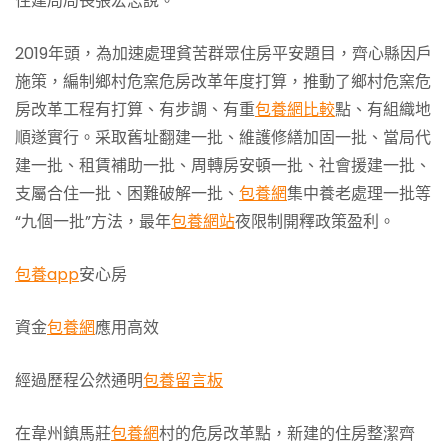
住建局局長張宏志說。
2019年頭，為加速處理貧苦群眾住房平安題目，齊心縣因戶
施策，編制鄉村危窯危房改革年度打算，推動了鄉村危窯危
房改革工程有打算、有步調、有重
包養網比較
點、有組織地
順遂實行。采取舊址翻建一批、維護修繕加固一批、當局代
建一批、租賃補助一批、周轉房安頓一批、社會援建一批、
支屬合住一批、困難破解一批、
包養網
集中養老處理一批等
“九個一批”方法，最年
包養網站
夜限制開釋政策盈利。
包養app
安心房
資金
包養網
應用高效
經過歷程公然通明
包養留言板
在韋州鎮馬莊
包養網
村的危房改革點，新建的住房整潔齊