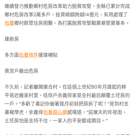
連續發力推動鄉村危房改革助力脫貧攻堅，全縣已累計完成
鄉村危房改革2萬多戶，投資總額跨越14億元，有用處理了
包養
鄉村群眾住房困難，為打贏脫貧攻堅戰奠基堅實基本。
建新房
多方面
包養條件
援建補貼
貧苦戶搬出危房
不久前，記者離開連合村。在這個上世紀80年月建起的移
平易近搬家村里，低保戶余義保家是全村最后顛覆土坯房的
一戶。“多虧了書記你催著我月初就把房拆了呢！”見到村支
書楊學虎，余義保
包養甜心網
感嘆道，“這連天的年夜雨，
土坯房怕是支持不住，一家人的平安都成題目。”