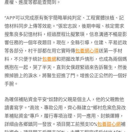
產權、進度等都能查閱到。
“APP可以完成原有衡宇簡略單純判定、工程實體扶植、記
憶材料同步上傳等效能。”張宏志說，後期申報、核定需求
搜集良多記憶材料，經過歷程比擬繁瑣，信息溝通不暢是影
響任務的一個年夜題目。現在，全縣引導，住建、平易近政
等各部分，村干部都在用它實時傳
包養網心得
送第一手材
料，不只便于統計
包養網
和把握改革戶情形，也成為兩個媽
媽抱在一起，哭了半天，直到女僕趕緊過來告訴醫生，然後
擦掉臉上的淚水，將醫生迎進了門。增進公正公然的一個好
手腕。
為確保補貼資金平安“奴隸的父親是個主人，他的父親教他
讀書寫字。”高效、專款公用，齊心縣建立“鄉村危窯危房改
革補貼資金”專戶，履行專項治理、同一應用、封鎖運轉，
詳細由各鄉鎮同一發放。項目開工前預支10%
包養甜心網
補