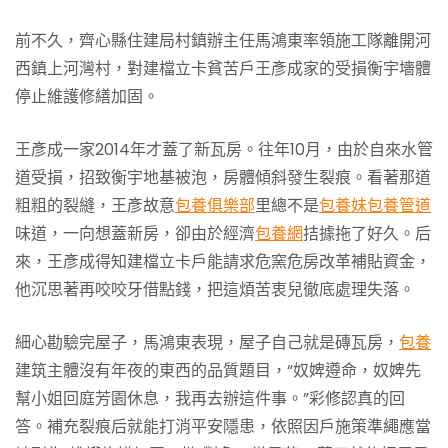
前不久，齊心縣住建局村鎮辦主任馬鴻東率領施工隊離開河
西鎮上河灣村，對建檔立卡貧苦戶王彥成家的受損衡宇墻體
停止維護修繕加固。
王彥成一家2014年才蓋了新瓦房。往年10月，由於自來水管
道受損，招致衡宇地基被泡，房體傾斜發生裂痕。看著那道
粗粗的裂縫，王彥故意
包養俱樂部
里總不是
包養妹
包養管道
味道，一向想蓋新房，卻由於經濟
包養網
拮據拖了好久。后
來，王彥成得知建檔立卡戶能請求危窯危房改革補貼資金，
他沉思著再咬咬牙借點錢，把這煩苦衷兒徹底處理失落。
細心勘驗完屋子，馬鴻東表現，屋子自己就是磚瓦房，
包養
建筑主體沒有年夜的東西的品質題目，“奴婢遵命，奴婢先
幫小姐回庭芳園休息，我再去辦這件事。”彩修認真的回
答。補充裂痕后就能打消平安隱患，依照因戶施策準繩應當