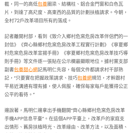
截，同一的高低
包養
圈梁、結構柱、鋁合金門窗和白色瓦
片，到達了高尺度、高東西的品質的計劃扶植請求。今朝，
全村72戶改革項目所有的落成。
記者離開村部，看到《致介入鄉村危窯危房改革伴侶們的一
封信》《齊心縣鄉村危窯危房改革工程實行計劃》《寧夏鄉
村危窯危房改革宣揚手冊》《寧夏鄉村危窯危房改革技巧導
則手冊》等文件逐一張貼在公示欄最顯眼地位。據村黨支部
副書
包養甜心網
記馬明仁先容，每個文件都請求村干部熟
記，“只要實在把握政策請求、技巧
包養網
規范，才幹跟村
平易近溝通有理有據，使人佩服，確保每家每戶能獲得公正
公平的看待。”
邊說著，馬明仁邊拿出手機翻開“齊心縣鄉村危窯危房改革
手機APP信息平臺”。在這個APP平臺上，改革戶的家庭支
出情形、舊房扶植時光、改革緣由、改革方法，以及面積、