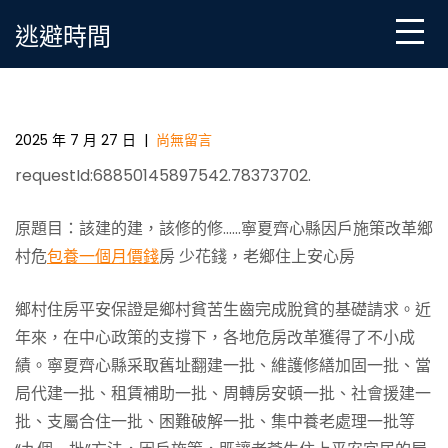
Skip
逃避時間
to
content
寧夏齊心一包養網站比較縣因戶施策改革鄉村危房 少
花錢，老鄉住上安心房
2025 年 7 月 27 日
|
尚無留言
requestId:68850145897542.78373702.
原題目：該建的建，該修的修……寧夏齊心縣因戶施策改革鄉
村危
包養一個月價錢
房 少花錢，老鄉住上安心房
鄉村住房平安保證是鄉村貧苦生齒完成脫貧的基礎請求。近
年來，在中心政策的支撐下，各地危房改革獲得了不小成
績。寧夏齊心縣采取舊址翻建一批、維護修繕加固一批、當
局代建一批、租賃補助一批、周轉房安頓一批、社會援建一
批、支屬合住一批、困難破解一批、集中養老處理一批等