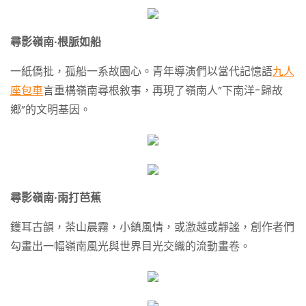
尋影嶺南·根脈如船
一紙僑批，孤船一系故園心。青年導演們以當代記憶語
九人
座包車
言重構嶺南尋根敘事，再現了嶺南人”下南洋-歸故
鄉”的文明基因。
尋影嶺南·雨打芭蕉
鑊耳古韻，茶山晨霧，小鎮風情，或激越或靜謐，創作者們
勾畫出一幅嶺南風光與世界目光交織的流動畫卷。