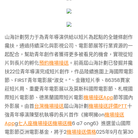
山海計劃努力于為青年導演供給以短片為起點的全鏈條創作
攙扶，通過持續深化與影視公司、電影節展等行業資源的一
起配合，幫助青年創作者獲得更多被看見的機會，實現從短
片到長片的孵化
預約機場接送
。前兩屆山海計劃已發掘并攙
扶22位青年導演完成短片創作，作品陸續進圍上海國際電影
節、FIRST青年電影展“淑女。”、金雞短片季、86358賈家
莊短片周、重慶青年電影展以及莫斯科國際電影節、札幌國
際短片電影節、德黑蘭國際短片電影
機場接送App
節等國內
外影展。由首
台灣機場接送
屆山海計劃
機場接送評價PTT
十
強青年導演陳堅杭執導的長片首作《擁啊擁on
機場接送
App
g
七人座機場接送
機場送機
6 a7 ong6》進選釜山國際
電影節亞洲電影基金，將于2
機場接送價格
025年9月在第30