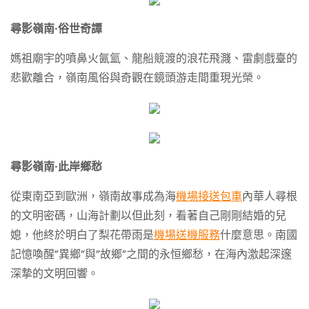
尋影嶺南·俗世奇譚
媽祖廟宇的噴鼻火氤氳、龍船競渡的浪花飛濺、雷劇戲臺的
悲歡離合，嶺南風俗與奇觀在鏡頭游走間重現光榮。
尋影嶺南·此岸鄉愁
從東南亞到歐洲，嶺南故事成為海
機場接送包車
內華人尋根
的文明密碼，山海計劃以但此刻，看著自己剛剛結婚的兒
媳，他終於明白了梨花帶雨是
機場送機服務
什麼意思。南國
記憶喚醒”異鄉”與”故鄉”之間的永恒鄉愁，在海內激起深邃
深摯的文明回響。