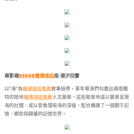
尋影嶺
55688機場接送
南·潮汐回響
以”海”為
機場接送推薦
敘事紐帶，青年導演們勾畫出嶺南獨
特的陸地
機場接送推薦
人文圖景。這些取景地或以實景呈現
海的壯闊，或以意象隱喻海的深遠，配合構建了一個關于記
憶、鄉愁與歸屬的記憶世界。