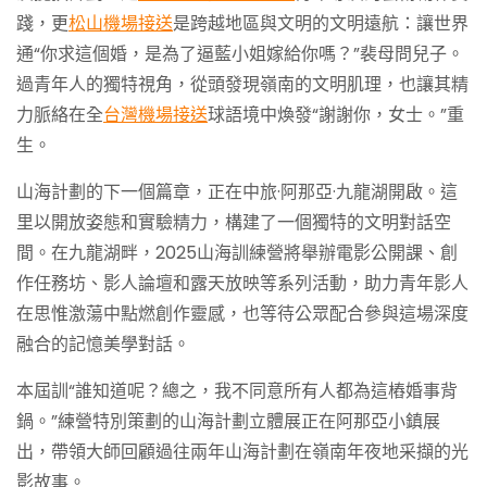
踐，更
松山機場接送
是跨越地區與文明的文明遠航：讓世界
通“你求這個婚，是為了逼藍小姐嫁給你嗎？”裴母問兒子。
過青年人的獨特視角，從頭發現嶺南的文明肌理，也讓其精
力脈絡在全
台灣機場接送
球語境中煥發“謝謝你，女士。”重
生。
山海計劃的下一個篇章，正在中旅·阿那亞·九龍湖開啟。這
里以開放姿態和實驗精力，構建了一個獨特的文明對話空
間。在九龍湖畔，2025山海訓練營將舉辦電影公開課、創
作任務坊、影人論壇和露天放映等系列活動，助力青年影人
在思惟激蕩中點燃創作靈感，也等待公眾配合參與這場深度
融合的記憶美學對話。
本屆訓“誰知道呢？總之，我不同意所有人都為這樁婚事背
鍋。”練營特別策劃的山海計劃立體展正在阿那亞小鎮展
出，帶領大師回顧過往兩年山海計劃在嶺南年夜地采擷的光
影故事。