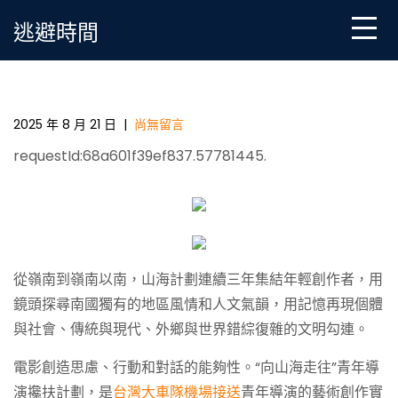
Skip
逃避時間
to
content
尋影嶺南玩翻天桃園機場接送 對話世界｜山海計劃立
體展進行中
2025 年 8 月 21 日
|
尚無留言
requestId:68a601f39ef837.57781445.
從嶺南到嶺南以南，山海計劃連續三年集結年輕創作者，用
鏡頭探尋南國獨有的地區風情和人文氣韻，用記憶再現個體
與社會、傳統與現代、外鄉與世界錯綜復雜的文明勾連。
電影創造思慮、行動和對話的能夠性。“向山海走往”青年導
演攙扶計劃，是
台灣大車隊機場接送
青年導演的藝術創作實