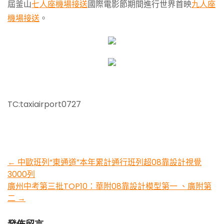
屆釜山
七人座機場接送
國際電影節期間進行世界首映
九人座
機場接送
。
TC:taxiairport0727
Post
←
中歐班列“東通道”本年累計通行班列超08靠設計視覺
3000列
navigation
廣州中考第三批TOP10：華附08靠設計模型第一 、廣附第
二
→