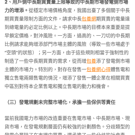
2、用戶側中長期買賣量上限導致的中長期市場發電側市場
力的增添。
從穩定市場價格角度，我國出臺了多個關于中長
期買賣量限制方面的文件，請求中長
包養網
期買賣的電量達
到總電量的必定比例以上。中長期市場的目標本來重要是提
早鎖定價格，對沖風險。一方面，過高的、一刀切的中長期
比例請求能夠增添部門市場主體的風險（導致一些市場處于
“空頭”的狀態）；另一方面，由于這些規則相當于強制性的
制造了一些中長期買賣的需求，從而增
包養
添了發電側市場
主體的市場力。特別的，對存在發售一
包養網心得
體售電和
獨立售電兩類售電的情況，增添了發售一體企業在相關買賣
中區別對待本企業售電和獨立售電的動力和機會。
（三）發電規劃未完整市場化，承擔一些保供等責任
當前我國電力市場的改造重要在售電市場、中長期市場、現
貨市場，在發電規劃層面仍有較強的計劃顏色。分歧類型的