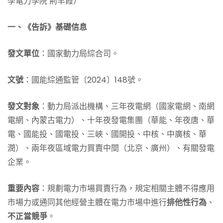
學電力學院 荊早霞）
一、《告訴》基礎信息
發文單位
：國家動力局綜合司。
文號
：國能綜通監管〔2024〕148號。
發文對象
：動力局派出機構、三年夜電網（國家電網、南網
電網、內蒙古電力）、十年夜發電集團（華能、年夜唐、華
電、國能投、國電投、三峽、國開投、中核、中廣核、華
潤）、兩年夜區域電力買賣中間（北京、廣州）、有關發電
企業。
重要內容
：規劃電力市場買賣行為，規定相關主體不得應用
市場力或通同其他經營主體在電力市場中進行
排他性行為
、
不正當競爭
。