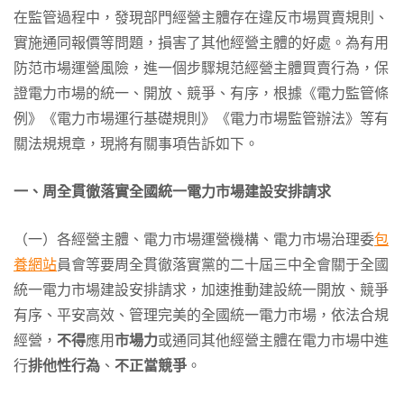
在監管過程中，發現部門經營主體存在違反市場買賣規則、
實施通同報價等問題，損害了其他經營主體的好處。為有用
防范市場運營風險，進一個步驟規范經營主體買賣行為，保
證電力市場的統一、開放、競爭、有序，根據《電力監管條
例》《電力市場運行基礎規則》《電力市場監管辦法》等有
關法規規章，現將有關事項告訴如下。
一、周全貫徹落實全國統一電力市場建設安排請求
（一）各經營主體、電力市場運營機構、電力市場治理委
包
養網站
員會等要周全貫徹落實黨的二十屆三中全會關于全國
統一電力市場建設安排請求，加速推動建設統一開放、競爭
有序、平安高效、管理完美的全國統一電力市場，依法合規
經營，
不得
應用
市場力
或通同其他經營主體在電力市場中進
行
排他性行為
、
不正當競爭
。