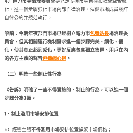
4）電力市場治理委員會
要充足發揮市場自律和
社會監督
感
化，進一個步驟強化市場內部自律治理，催促市場成員簽訂
自律公約并規范執行。
解讀
：
今朝年夜部門市場已經樹立電力市
包養站長
場治理委
員會，但其相關運行機制需求進一個步驟完美、細化、優
化，使其真正起到感化，更好反應包含獨立售電、用戶在內
的各方主體的聲音
包養網心得
。
（三）明確一些制止性行為
《告訴》明確了一些不得實施的、制止的行為，可以進一個
步驟分為3類。
1、制止濫用市場安排位置
5）經營主體
不得濫用市場安排位置
操縱市場價格；