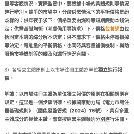
需等客觀情況。實際監管中，要根據市場的具體規則等情況
進行辨別。競爭的市場中，分歧供需情況下的平衡價格是紛
歧樣的：供年夜于求下，價格重要由燃料等短期變動本錢決
定；供需基礎均衡（考慮備用等請求）下，價格
包養網
由包
括固定本錢的綜分解本決定；供不應求下，價格由停電損掉
等決定。電能量的平衡價格，也同時與容量補償機制、輔助
服務市場機制等的觸及和運行情況有關。
3）各經營主體原則上以市場注冊主體為單位
獨立進行報
價
。
解讀
：
以市場注冊主體為單位獨立報價的原則在相關規則有
規定，這里進一個步驟明確。根據國家動力局《電力市場注
冊基礎規則》（國能發監管規〔2024〕76號），具有多重
主體成分的經營主體，應當按經營主體類別分別進行注冊。