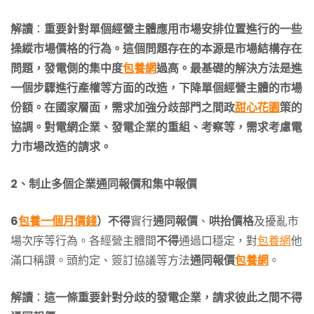
解讀
：
重要針對單個經營主體應用市場安排位置進行的一些
操縱市場價格的行為。這個問題存在的本源是市場結構存在
問題，發電側的集中度
包養網
過高。最基礎的解決方法是進
一個步驟進行產權等方面的改造，下降單個經營主體的市場
份額。在國家層面，需求加強分歧部門之間政
甜心花園
策的
協調。對電網企業、發電企業的重組、考察等，需求考慮電
力市場改造的請求。
2、制止多個企業通同報價和集中報價
6
包養一個月價錢
）不得
實行
通同報價
、
哄抬價格
及擾亂市
場次序等行為。各經營主體間
不得
通過口穩定，對
包養網
他
滿口稱讚。頭約定、簽訂協議等方法
通同報價
包養網
。
解讀
：
這一條重要針對分歧的發電企業，請求彼此之間不得