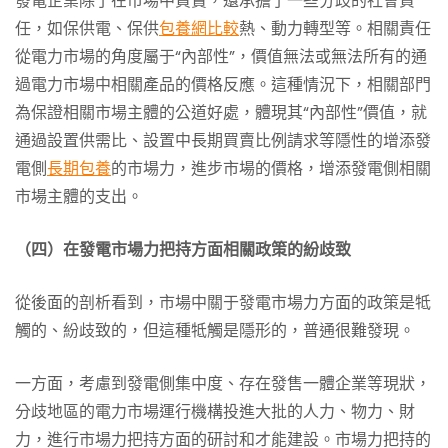
發電企業除了在市場中買賣，還承擔了一些分歧的社會責
任，如保供電、保供
包養網比較
熱、動力轉型等。相關責任
從電力市場的角度屬于“內部性”，價值無法或無法所有的通
過電力市場中相關產品的價格反應。這種情況下，相關部門
為保證相關市場主體的公道好處，體現其“內部性”價值，就
通過設置供需比、設置中長期買賣比例請求等隱性的增添發
電側
長期包養
的市場力，進步市場的價格，增添發電側相關
市場主體的支出。
（四）在發電市場力把持方面相關政策的紛歧致
從後面的剖析看到，市場中關于發電市場力方面的政策是牴
觸的、紛歧致的，但這種牴觸是隱形的，普通很難發現。
一方面，考慮到發電側集中度、存在發售一體企業等現狀，
分歧地區的電力市場運行機構投進大批的人力、物力、財
力，進行市場力把持方面的研討和才能建設。市場力把持的