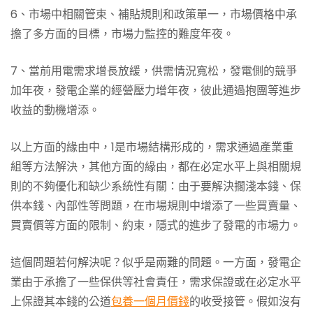
6、市場中相關管束、補貼規則和政策單一，市場價格中承
擔了多方面的目標，市場力監控的難度年夜。
7、當前用電需求增長放緩，供需情況寬松，發電側的競爭
加年夜，發電企業的經營壓力增年夜，彼此通過抱團等進步
收益的動機增添。
以上方面的緣由中，1是市場結構形成的，需求通過產業重
組等方法解決，其他方面的緣由，都在必定水平上與相關規
則的不夠優化和缺少系統性有關：由于要解決擱淺本錢、保
供本錢、內部性等問題，在市場規則中增添了一些買賣量、
買賣價等方面的限制、約束，隱式的進步了發電的市場力。
這個問題若何解決呢？似乎是兩難的問題。一方面，發電企
業由于承擔了一些保供等社會責任，需求保證或在必定水平
上保證其本錢的公道
包養一個月價錢
的收受接管。假如沒有