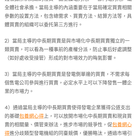
全體社會承擔。當局主導的內涵重要在于當局確定買賣相關
參數的設置方法，包含總需求、買賣方法、結算方法等，具
體買賣的組織可以委托第三方進行。
2）當局主導的中長期買賣是與市場化中長期買賣獨立的一
類買賣，可以看為一種事前的產權分派，防止事后好處調整
（如好處收受接管）形成的對市場效力的晦氣影響。
3）當局主導的中長期買賣是發電側單邊的買賣，不需求每
個售電公司參與進行買賣，必定水平上可以下降發售一體企
業的市場力。
4）通過當局主導的中長期買賣使得發電企業獲得公道支出
的基礎
包養網心得
上，可以放開市場化中長期買賣和現貨買
賣的相關量、價管束辦法，進步市場的競爭性，促
包養網心
得
進分歧類型發電機組的同臺競價，優勝略汰，通過市場引