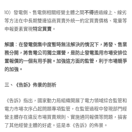
10）發電側、售電側相關經營主體之間
不得
通過線上、線劣
等方法在中長期雙邊協商買賣外統一約定買賣價格、電量等
申報要素實現
特定買賣
。
解讀
：
在發電側集中度暫時無法解決的情況下，將發、售業
務分開，將售電公司獨立運營，是防止發電濫用市場安排位
置報價的一個有用手腕。加強這方面的監管，利于市場競爭
的加強。
三、《告訴》佈景的剖析
《告訴》指出，國家動力局組織開展了電力領域綜合監管和
電力市場次序凸起問題專項監管，在監管過程中發現部門經
營主體存在違反市場買賣規則、實施通同報價等問題，損害
了其他經營主體的好處。這是本《告訴》的佈景。