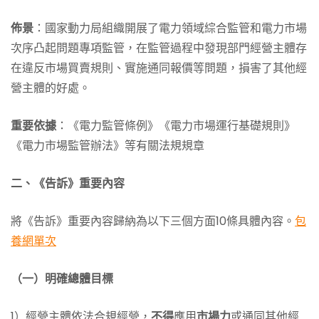
佈景
：國家動力局組織開展了電力領域綜合監管和電力市場
次序凸起問題專項監管，在監管過程中發現部門經營主體存
在違反市場買賣規則、實施通同報價等問題，損害了其他經
營主體的好處。
重要依據
：《電力監管條例》《電力市場運行基礎規則》
《電力市場監管辦法》等有關法規規章
二、《告訴》重要內容
將《告訴》重要內容歸納為以下三個方面10條具體內容。
包
養網單次
（一）明確總體目標
1）經營主體依法合規經營，
不得
應用
市場力
或通同其他經