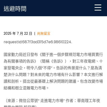
Skip
逃避時間
to
content
對《關于進一個步驟規范電力市場買賣行為一包養心
得有關事項的告訴》的解讀及建議
2025 年 7 月 22 日
|
尚無留言
requestId:687f3ad315d7e6.98610224.
國家動力局近日發布《關于進一個步驟規范電力市場買賣行
為有關事項的告訴》（簡稱《告訴》），對三年夜電網、十
家發電央企，明令八個“不得”。告訴的佈景是什么？是為清
楚決什么問題？對未來的電力市場有什么影響？本文進行解
讀和剖析，提出從最基礎上解決問題的建議，包含改變市場
結構和樹立混雜電力市場。
（來源：微信公眾號“ 走進電力市場” 作者：華南理工年夜