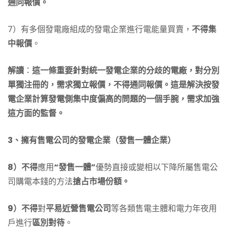
通同報價。
7）有多個發電廠組成的發電企業進行電能量買賣，
不得集
中報價
。
解讀
：
這一條重要針對統一發電企業的分歧的電廠，對分別
單獨注冊的，需求獨立報價，不得通同報價。這是解決按發
電企業計算發電側集中度偏高的問題的一個手腕，需求加強
這方面的監督。
3、擁有售電公司的發電企業（發售一體企業）
8）不得
應用
“發售一體”
優勢直接或變相以下降所屬售電公
司購電本錢的方法
搶占市場份額。
9）不得
對
平易近營售電公司
等各類售電主體和電力年夜用
戶進行
區別對待
。