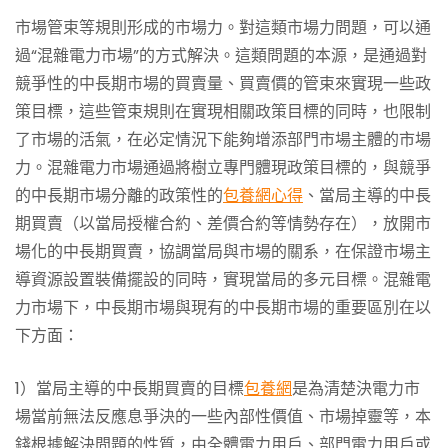
市場管束等規則形成的市場力。對這類市場力問題，可以通
過“混雜電力市場”的方式解決。這類問題的本源，是通過對
競爭性的中長期市場的買賣量、買賣價的管束來實現一些政
策目標，這些管束規則在實現相關政策目標的同時，也限制
了市場的活氣，在必定情況下能夠增添部門市場主體的市場
力。混雜電力市場通過將樹立專門體現政策目標的，與競爭
的中長期市場分離的政策性的
包養網心得
、當局主導的中長
期買賣（以當局授權合約、差價合約等情勢存在），放開市
場化的中長期買賣，協調當局與市場的關系，在保證市場主
導資源設置裝備擺設的同時，實現當局的多元目標。混雜電
力市場下，中長期市場與現有的中長期市場的重要區別在以
下方面：
1）當局主導的中長期買賣的目標
包養網
是為清楚決電力市
場當前無法反應息爭決的一些內部性價值、市場掉靈等，本
錢根據解決問題的性質，由全體電力用戶、部門電力用戶或