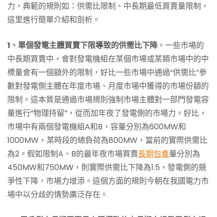
力，典範的規則如：供需比限制、中長期最低買賣量限制，
這里進行簡單介紹和剖析。
1、單個發電主體買賣下限導致的供需比下降
。一些市場的
中長期買賣中，會對發電機組在某個市場或某類市場中的中
標量會有一個額外的限制，好比一些市場中通過“供需比”參
數對發電側主體在年度市場、月度市場中獲得的市場份額的
限制。這本質是通過市場規則強制市場主體對一部門發電容
量進行“物理持留”，從而加年夜了發電側的市場力。好比，
市場中有兩個發電機組A和B，容量分別為600MW和
1000MW，某時段的總負荷為800MW，當前的實際供需比
為2。假如限制A、B的最年夜市場買賣
長期包養
量分別為
450MW和750MW，則實際供需比下降為1.5，發電側的競
爭性下降，市場力增添。這個方面的規則今朝在我國電力市
場中以分歧的情勢廣泛存在。