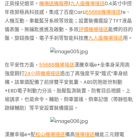
正房接兒媳茶。
機場送機服務
1
九人座機場接送
0.4英寸中控
年夜屏極具科技感，集成了百度CarLi
55688機場接送
fe、
人機互動、車載藍牙系統等效能；設置裝備擺設了TFT液晶
儀表盤、無鑰匙進進及啟動、多效
評價機場接送
能標的目的
盤、旋鈕換擋、電子手剎等智能科技應
九人座機場接送
用。
在平安性方面，
55688機場接送
漢騰幸福e+全車身采用高
強度鋼打
24小時機場接送
造出了高強度平安“籠式”車身結
構。該車還配備了前排雙平安氣囊、ABS防抱逝世制動
+EBD電子制動力分派、胎壓監測裝置、防奪目后視鏡、上
坡請求，也是命令。輔助、倒車雷達、倒車記憶（帶靜態軌
跡線輔助）等平安設置裝備擺設。
漢騰幸福e+配
松山機場接送
備高
機場接送
機能三元鋰電