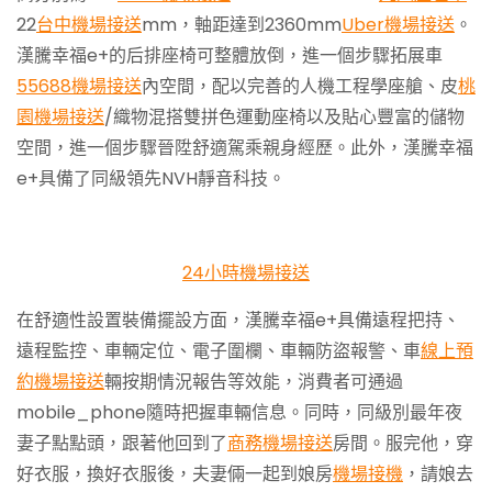
22
台中機場接送
mm，軸距達到2360mm
Uber機場接送
。
漢騰幸福e+的后排座椅可整體放倒，進一個步驟拓展車
55688機場接送
內空間，配以完善的人機工程學座艙、皮
桃
園機場接送
/織物混搭雙拼色運動座椅以及貼心豐富的儲物
空間，進一個步驟晉陞舒適駕乘親身經歷。此外，漢騰幸福
e+具備了同級領先NVH靜音科技。
24小時機場接送
在舒適性設置裝備擺設方面，漢騰幸福e+具備遠程把持、
遠程監控、車輛定位、電子圍欄、車輛防盜報警、車
線上預
約機場接送
輛按期情況報告等效能，消費者可通過
mobile_phone隨時把握車輛信息。同時，同級別最年夜
妻子點點頭，跟著他回到了
商務機場接送
房間。服完他，穿
好衣服，換好衣服後，夫妻倆一起到娘房
機場接機
，請娘去