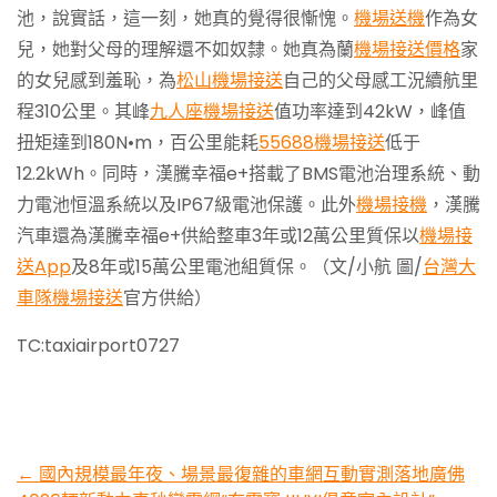
池，說實話，這一刻，她真的覺得很慚愧。
機場送機
作為女
兒，她對父母的理解還不如奴隸。她真為蘭
機場接送價格
家
的女兒感到羞恥，為
松山機場接送
自己的父母感工況續航里
程310公里。其峰
九人座機場接送
值功率達到42kW，峰值
扭矩達到180N•m，百公里能耗
55688機場接送
低于
12.2kWh。同時，漢騰幸福e+搭載了BMS電池治理系統、動
力電池恒溫系統以及IP67級電池保護。此外
機場接機
，漢騰
汽車還為漢騰幸福e+供給整車3年或12萬公里質保以
機場接
送App
及8年或15萬公里電池組質保。（文/小航 圖/
台灣大
車隊機場接送
官方供給）
TC:taxiairport0727
Post
←
國內規模最年夜、場景最復雜的車網互動實測落地廣佛