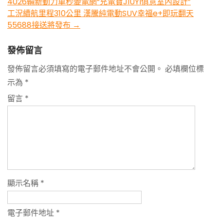
4026輛新動力車秒變電網“充電寶JIUYI俱意室內設計”
navigation
工況續航里程310公里 漢騰純電動SUV幸福e+即玩翻天
55688接送將發布
→
發佈留言
發佈留言必須填寫的電子郵件地址不會公開。
必填欄位標
示為
*
留言
*
顯示名稱
*
電子郵件地址
*