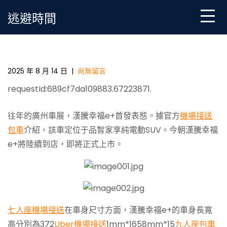
Skip
逃避時間
to
content
工況續航里程310公里 漢騰純電動SUV幸福e+即玩翻天
55688接送將發布
2025 年 8 月 14 日
|
尚無留言
requestId:689cf7da109883.67223871.
往年的廣州車展，漢騰幸福e+首發表態。據官方
機場接送
包車
介紹，該車定位于品智家享純電動SUV。今朝漢騰幸福
e+將陸續到店，即將正式上市。
七人座機場接送
在車身尺寸方面，漢騰幸福e+的車身長寬
高分別為372
Uber機場接送
1mm*1658mm*15
九人座包車