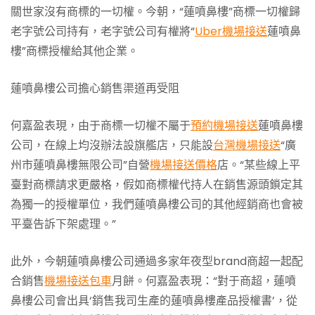
關世家沒有商標的一切權。今朝，“蓮噴鼻樓”商標一切權歸
老字號公司持有，老字號公司有權將“
Uber機場接送
蓮噴鼻
樓”商標授權給其他企業。
蓮噴鼻樓公司擔心銷售渠道再受阻
何嘉盈表現，由于商標一切權不屬于
預約機場接送
蓮噴鼻樓
公司，在線上均沒辦法設旗艦店，只能設
台灣機場接送
“廣
州市蓮噴鼻樓無限公司”自營
機場接送價格
店。“某些線上平
臺對商標請求更嚴格，假如商標權代持人在銷售源頭鎖定其
為獨一的授權單位，我們蓮噴鼻樓公司的其他經銷商也會被
平臺告訴下架處理。”
此外，今朝蓮噴鼻樓公司通過多家年夜型brand商超一起配
合銷售
機場接送包車
月餅。何嘉盈表現：“對于商超，蓮噴
鼻樓公司會出具‘銷售我司生產的蓮噴鼻樓產品授權書’，從