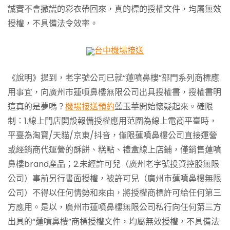
誠實不會撒謊的彩衣帶回來，真的標的授權文件，均屬無效
授權，不具備法令效率。
台中機場接送
《說明》提到，老字號公司已就“蓮噴鼻樓”部門系列商標應
用事宜，向廣州市蓮噴鼻樓無限公司出具授權書，授權書明
這真的是夢嗎？
機場接送預約
藍玉華開始懷疑起來。確限
制：1.線上門店開設報備授權應用范圍為線上電商平臺時，
平臺為淘寶/天貓/京東/抖音，僅限蓮噴鼻樓公司直接運營
或經銷商代運營的酥餅、糕點、禮盒線上店鋪，僅銷售蓮噴
鼻樓brand產品；2.未經許可兒（廣州老字號投資控股無限
公司）事前另行書面授權，被許可兒（廣州市蓮噴鼻樓無限
公司）不得以任何情勢和來由，將授權商標許可給任何第三
方應用。是以，廣州市蓮噴鼻樓無限公司私行向任何第三方
出具的“蓮噴鼻樓”商標授權文件，均屬無效授權，不具備法