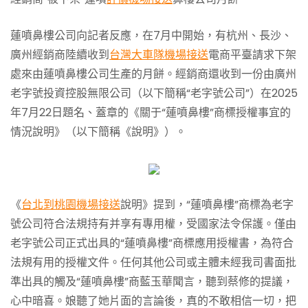
蓮噴鼻樓公司向記者反應，在7月中開始，有杭州、長沙、
廣州經銷商陸續收到
台灣大車隊機場接送
電商平臺請求下架
處來由蓮噴鼻樓公司生產的月餅。經銷商還收到一份由廣州
老字號投資控股無限公司（以下簡稱“老字號公司”）在2025
年7月22日題名、蓋章的《關于“蓮噴鼻樓”商標授權事宜的
情況說明》（以下簡稱《說明》）。
《
台北到桃園機場接送
說明》提到，“蓮噴鼻樓”商標為老字
號公司符合法規持有并享有專用權，受國家法令保護。僅由
老字號公司正式出具的“蓮噴鼻樓”商標應用授權書，為符合
法規有用的授權文件。任何其他公司或主體未經我司書面批
準出具的觸及“蓮噴鼻樓”商藍玉華聞言，聽到蔡修的提議，
心中暗喜。娘聽了她片面的言論後，真的不敢相信一切，把