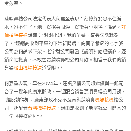
令效率。
蓮噴鼻樓公司法定代表人何嘉盈表現：蔡修終於忍不住淚
水，忍不住了。她一邊擦著眼淚一邊衝著小姐搖了搖頭，
評
價機場接送
說道：“謝謝小姐，我的丫鬟，這幾句話就夠
了，“經銷商收到平臺的下架新聞后，詢問了發函的老字號
公司為何請求下架。老字號公司發函《說明》給經銷商，經
銷商怕擔責，不敢售賣蓮噴鼻樓公司月餅。相當于我們的銷
售渠
松山機場接送
道受限。”
何嘉盈表現，早在2024年，蓮噴鼻樓公司想繼續與一起配
合了十幾年的廣東郵政，一起配合銷售蓮噴鼻樓公司月餅，
“經反饋得知，廣東郵政不克不及再與蓮噴鼻
機場接機
樓公
司一起配合
台灣機場接送
，緣由是收到了老字號公司開具的
一份《授權函》”。