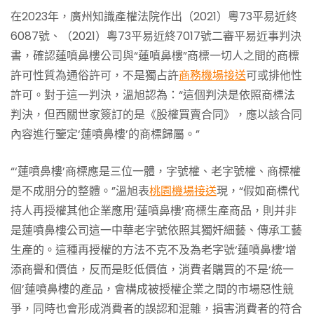
在2023年，廣州知識產權法院作出（2021）粵73平易近終
6087號、（2021）粵73平易近終7017號二審平易近事判決
書，確認蓮噴鼻樓公司與“蓮噴鼻樓”商標一切人之間的商標
許可性質為通俗許可，不是獨占許
商務機場接送
可或排他性
許可。對于這一判決，溫旭認為：“這個判決是依照商標法
判決，但西關世家簽訂的是《股權買賣合同》，應以該合同
內容進行鑒定‘蓮噴鼻樓’的商標歸屬。”
“‘蓮噴鼻樓’商標應是三位一體，字號權、老字號權、商標權
是不成朋分的整體。”溫旭表
桃園機場接送
現，“假如商標代
持人再授權其他企業應用‘蓮噴鼻樓’商標生產商品，則并非
是蓮噴鼻樓公司這一中華老字號依照其獨奸細藝、傳承工藝
生產的。這種再授權的方法不克不及為老字號‘蓮噴鼻樓’增
添商譽和價值，反而是貶低價值，消費者購買的不是‘統一
個’蓮噴鼻樓的產品，會構成被授權企業之間的市場惡性競
爭，同時也會形成消費者的誤認和混雜，損害消費者的符合