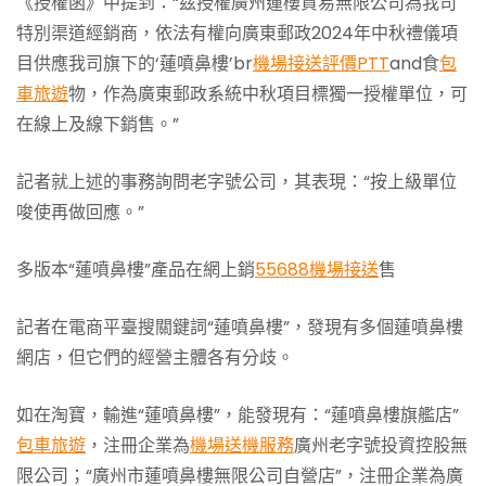
《授權函》中提到：“茲授權廣州蓮樓貿易無限公司為我司
特別渠道經銷商，依法有權向廣東郵政2024年中秋禮儀項
目供應我司旗下的‘蓮噴鼻樓’br
機場接送評價PTT
and食
包
車旅遊
物，作為廣東郵政系統中秋項目標獨一授權單位，可
在線上及線下銷售。”
記者就上述的事務詢問老字號公司，其表現：“按上級單位
唆使再做回應。”
多版本“蓮噴鼻樓”產品在網上銷
55688機場接送
售
記者在電商平臺搜關鍵詞“蓮噴鼻樓”，發現有多個蓮噴鼻樓
網店，但它們的經營主體各有分歧。
如在淘寶，輸進“蓮噴鼻樓”，能發現有：“蓮噴鼻樓旗艦店”
包車旅遊
，注冊企業為
機場送機服務
廣州老字號投資控股無
限公司；“廣州市蓮噴鼻樓無限公司自營店”，注冊企業為廣