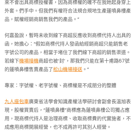
來不會出具商標授權書，因為商標權的確不在我她起身穿上
外套。們手中。但我們有權符合法規合規地生產蓮噴鼻樓產
品，賦權經銷商銷售我們的產品。”
何嘉盈說，暫時未收到線下商超反應收到商標代持人出具的
函，她擔心：“假如商標代持人發函給經銷商超只能銷售老
字號公司的產品，相當于堵住了我們線下商超的銷售渠道。
若線下
機場接機
商超也被‘封’，那我們只能在第十甫路67號
的蓮噴鼻樓售賣產品了
松山機場接送
。”
專家：字號權、老字號權、商標權是不成朋分的整體
九人座包車
廣東省法學會知識產權法學研討會副會長溫旭表
現，股權買賣后，“蓮噴鼻樓”商標應為蓮噴鼻樓公司獨占應
用，現商標代持人是治理商標、收取商標費的代實施者，不
成應用商標開展經營，也不成再許可其別人經營。