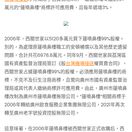
萬元的“蓮噴鼻樓”商標許可應用費，且每年遞增3%。
2006年，西關世家以5120多萬元買下蓮噴鼻樓99%股權。
別的，為處理原蓮噴鼻樓職工的安頓補償以及其他歷史遺留
問題，合計共花6978.8萬元。同年9月，西關世家與荔灣區
國有資產監督治理局簽訂《股
台灣機場接送
權買賣合同》，
西關世家占據蓮噴鼻樓99%的股權，必須應用蓮噴鼻樓的商
標，不克不及衍生注冊商標，且需向廣州市國有資產監督治
理局或其代表人繳納商標許可應用費。由此，廣州市蓮噴鼻
樓改制為廣州市蓮噴鼻樓無限公司。“蓮噴鼻樓”相關商標于
2006年轉給廣州飲食服務企業集團無限公司，2021年再次
轉至廣州老字號投資控股無限公司。
這意味著，在2006年蓮噴鼻樓被西關世家正式收購后，西