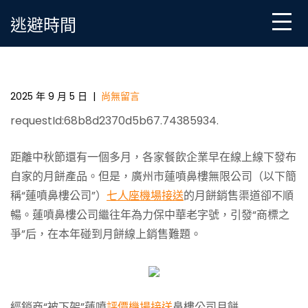
Skip
逃避時間
to
content
廣州一老字號月餅玩翻天松山機場接送線上銷售受
阻？“蓮噴鼻樓”商標權復興爭議
2025 年 9 月 5 日
|
尚無留言
requestId:68b8d2370d5b67.74385934.
距離中秋節還有一個多月，各家餐飲企業早在線上線下發布
自家的月餅產品。但是，廣州市蓮噴鼻樓無限公司（以下簡
稱“蓮噴鼻樓公司”）
七人座機場接送
的月餅銷售渠道卻不順
暢。蓮噴鼻樓公司繼往年為力保中華老字號，引發“商標之
爭”后，在本年碰到月餅線上銷售難題。
經銷商“被下架”蓮噴
評價機場接送
鼻樓公司月餅