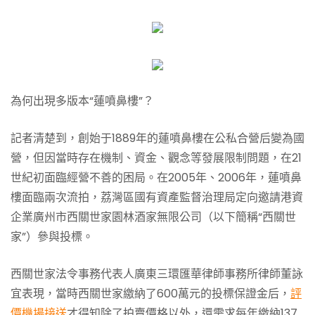
為何出現多版本“蓮噴鼻樓”？
記者清楚到，創始于1889年的蓮噴鼻樓在公私合營后變為國
營，但因當時存在機制、資金、觀念等發展限制問題，在21
世紀初面臨經營不善的困局。在2005年、2006年，蓮噴鼻
樓面臨兩次流拍，荔灣區國有資產監督治理局定向邀請港資
企業廣州市西關世家園林酒家無限公司（以下簡稱“西關世
家”）參與投標。
西關世家法令事務代表人廣東三環匯華律師事務所律師董詠
宜表現，當時西關世家繳納了600萬元的投標保證金后，
評
價機場接送
才得知除了拍賣價格以外，還需求每年繳納137