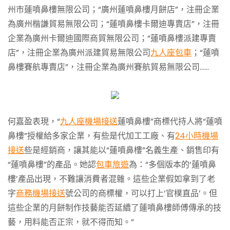
州市蓮噴鼻樓無限公司；“廣州蓮噴鼻樓月餅店”，注冊企業
為廣州楷謙貿易無限公司；“蓮噴鼻樓卡爾迪專賣店”，注冊
企業為廣州卡爾迪國際商貿無限公司；“蓮噴鼻樓派建專賣
店”，注冊企業為廣州派建貿易無限公司
九人座包車
；“蓮噴
鼻樓賽航專賣店”，注冊企業為廣州賽航貿易無限公司……
何嘉盈表現，“
九人座機場接送
蓮噴鼻樓”商標代持人將“蓮噴
鼻樓”授權給多家企業，有些是代加工工廠、有
24小時機場
接送
些是經銷商，讓其能以“蓮噴鼻樓”名義生產、銷售印有
“蓮噴鼻樓”的產品。她認
包車旅遊
為：“多個版本的‘蓮噴鼻
樓’產品出現，不難讓消費者混雜。這些企業假如拿到了老
字
商務機場接送
號公司的商標權，可以打上‘官樸直品’。但
這些企業的月餅制作技藝能否延續了蓮噴鼻樓師傅傳承的技
藝，用料能否正宗，就不得而知。”