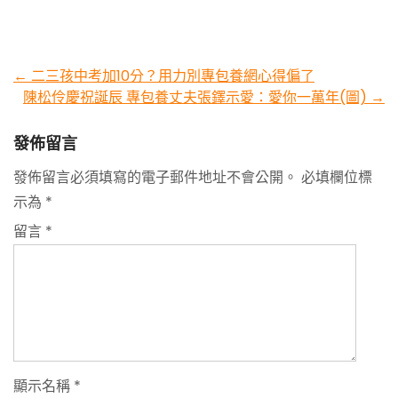
Post
←
二三孩中考加10分？用力別專包養網心得偏了
陳松伶慶祝誕辰 專包養丈夫張鐸示愛：愛你一萬年(圖)
→
navigation
發佈留言
發佈留言必須填寫的電子郵件地址不會公開。
必填欄位標
示為
*
留言
*
顯示名稱
*