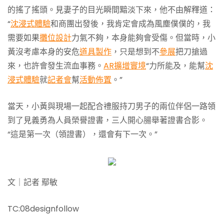
的搖了搖頭。見妻子的目光瞬間黯淡下來，他不由解釋道：
“
沈浸式體驗
和商團出發後，我肯定會成為風塵僕僕的，我
需要如果
攤位設計
力氣不夠，本身能夠會受傷。但當時，小
黃沒考慮本身的安危
道具製作
，只是想到不
參展
把刀搶過
來，也許會發生流血事務。
AR擴增實境
“力所能及，能幫
沈
浸式體驗
就
記者會
幫
活動佈置
。”
當天，小黃與現場一起配合禮服持刀男子的兩位伴侶一路領
到了見義勇為人員榮譽證書，三人開心腸舉著證書合影。
“這是第一次（領證書），還會有下一次。”
文｜記者 鄢敏
TC:08designfollow