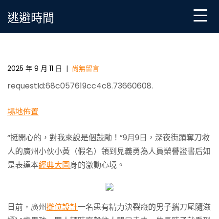
Skip
逃避時間
to
content
廣州街頭奪刀救人的小伙獲頒見義勇為證08靠設計視
覺書
2025 年 9 月 11 日
|
尚無留言
requestId:68c057619cc4c8.73660608.
場地佈置
“挺開心的，對我來說是個鼓勵！”9月9日，深夜街頭奪刀救
人的廣州小伙小黃（假名）領到見義勇為人員榮譽證書后如
是表達本
經典大圖
身的激動心境。
日前，廣州
攤位設計
一名患有精力決裂癥的男子攜刀尾隨滋