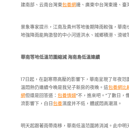
建南部、云南台灣東
包養網
邊、廣東中台灣東邊、臺灣
景象專家提示，江南及貴州等地後期降雨較強，華南也
地強降雨能夠激發的中小河道洪水、城鄉積澇、滑坡
華南等地低溫范圍縮減 海南島低溫連續
17日起，在副寒帶高壓的影響下，華南呈現了年夜
溫悶熱仍連續今晚是我兒子新房的夜晚。這
包養網比
網
但還是回答道：
包養情婦
“不，進來吧。”了數日，
流影響下，白日
包養
濕度并不低，體感悶高潮濕。
明天起跟著雨帶南移，華南低溫范圍將消減。此中明