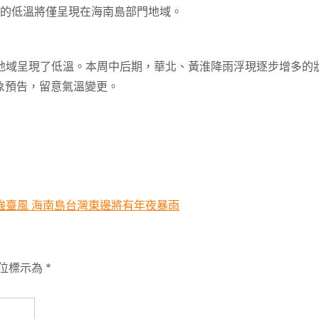
域的低溫將僅呈現在海南島部門地域。
地域呈現了低溫。本周中后期，華北、黃淮降雨浮現逐步增多的
象預告，留意氣溫變更。
強臺風 海南島台灣東邊將有年夜暴雨
位標示為
*