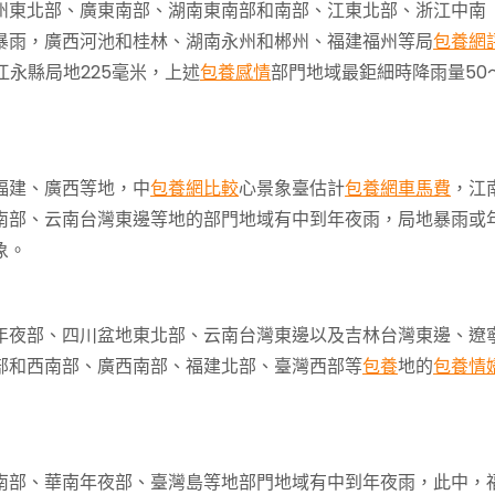
州東北部、廣東南部、湖南東南部和南部、江東北部、浙江中南
暴雨，廣西河池和桂林、湖南永州和郴州、福建福州等局
包養網
江永縣局地225毫米，上述
包養感情
部門地域最鉅細時降雨量50
福建、廣西等地，中
包養網比較
心景象臺估計
包養網車馬費
，江
南部、云南台灣東邊等地的部門地域有中到年夜雨，局地暴雨或
象。
年夜部、四川盆地東北部、云南台灣東邊以及吉林台灣東邊、遼
部和西南部、廣西南部、福建北部、臺灣西部等
包養
地的
包養情
南部、華南年夜部、臺灣島等地部門地域有中到年夜雨，此中，