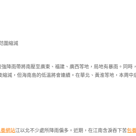
范圍縮減
)較強降雨帶將南壓至廣東、福建、廣西等地，局地有暴雨。同時
夜縮減，但海南島的低溫將會連續。在華北、黃淮等地，本周中
包養網站
江以北不少處所降雨偏多。近期，在江南含淚吞下苦
包