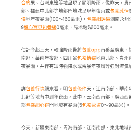
合約
果。台灣東邊等地呈現了顯明降雨，像昨天，貴
部、福建中北部等地部門地域呈現年夜雨或
包養感情
價
地年夜暴雨(100～160毫米)，
包養網評價
湖南永州
9
甜心寶貝包養網
0毫米，局地跨越100毫米。
估計今起三天，較強降雨帶將
包養app
南移至廣東、
南部、華南年夜部、四川盆
包養情婦
地東北部、貴州
夜暴雨，并伴有短時強降水或雷暴年夜風等強對流氣
詳
包養行情
細來看，明
包養條件
天，江南南部、華南
北部等地有中到年夜雨，此中，云南西南部、廣西西
部
包養網心得
門地域有暴雨(5
包養管道
0～90毫米)。
今天，新疆東南部、青海南部、江南南部、東北地域