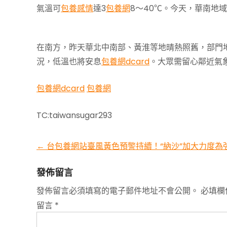
氣溫可
包養感情
達3
包養網
8～40℃。今天，華南地
在南方，昨天華北中南部、黃淮等地晴熱照舊，部門
況，低溫也將安息
包養網dcard
。大眾需留心鄰近氣
包養網dcard
包養網
TC:taiwansugar293
←
台包養網站臺風黃色預警持續！“納沙”加大力度為
發佈留言
發佈留言必須填寫的電子郵件地址不會公開。
必填欄
留言
*