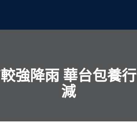
較強降雨 華台包養
減