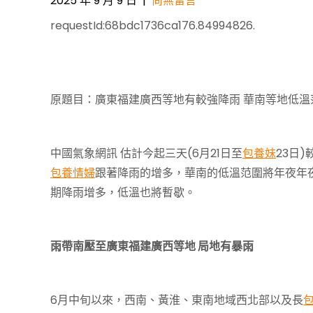
2025 年 9 月 9 日
|
尚無留言
requestId:68bdc1736ca176.84994826.
Post
navigation
原題目：廣東福建廣西等地有較強降雨 華南等地低溫
中國氣象網訊 估計今起三天(6月21日至
包養妹
23日
包養情婦
跟著降雨的增多，華南的低溫范圍將年夜年
期降雨增多，低溫也將暫歇。
雨帶南壓至廣東福建廣西等地 局地有暴雨
6月中旬以來，西南、黃淮、東南地域西北部以及長