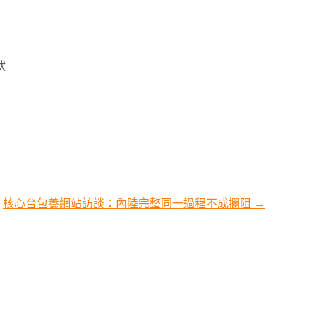
狀
核心台包養網站訪談：內陸完整同一過程不成攔阻
→