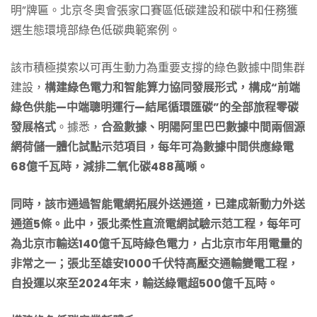
明”牌匾。北京冬奧會張家口賽區低碳建設和碳中和任務獲
選生態環境部綠色低碳典範案例。
該市積極摸索以可再生動力為重要支撐的綠色數據中間集群
建設，
構建綠色電力和智能算力協同發展形式，構成“前端
綠色供能—中端聰明運行—結尾循環匯碳”的全部旅程零碳
發展格式
。據悉，
合盈數據、明陽阿里巴巴數據中間兩個源
網荷儲一體化試點示范項目，每年可為數據中間供應綠電
68億千瓦時，減排二氧化碳488萬噸。
同時，該市通過智能電網拓展外送通道，已建成新動力外送
通道5條。此中，張北柔性直流電網試驗示范工程，每年可
為北京市輸送140億千瓦時綠色電力，占北京市年用電量的
非常之一；張北至雄安1000千伏特高壓交通輸變電工程，
自投運以來至2024年末，輸送綠電超500億千瓦時。