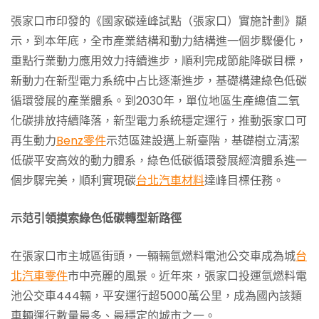
張家口市印發的《國家碳達峰試點（張家口）實施計劃》顯
示，到本年底，全市產業結構和動力結構進一個步驟優化，
重點行業動力應用效力持續進步，順利完成節能降碳目標，
新動力在新型電力系統中占比逐漸進步，基礎構建綠色低碳
循環發展的產業體系。到2030年，單位地區生產總值二氧
化碳排放持續降落，新型電力系統穩定運行，推動張家口可
再生動力
Benz零件
示范區建設邁上新臺階，基礎樹立清潔
低碳平安高效的動力體系，綠色低碳循環發展經濟體系進一
個步驟完美，順利實現碳
台北汽車材料
達峰目標任務。
示范引領摸索綠色低碳轉型新路徑
在張家口市主城區街頭，一輛輛氫燃料電池公交車成為城
台
北汽車零件
市中亮麗的風景。近年來，張家口投運氫燃料電
池公交車444輛，平安運行超5000萬公里，成為國內該類
車輛運行數量最多、最穩定的城市之一。