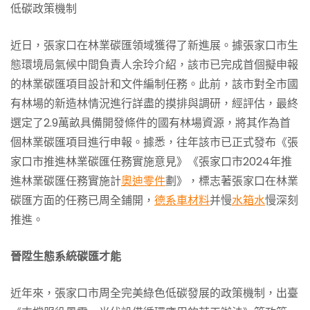
低碳政策機制
近日，張家口在林業碳匯領域獲得了新進展。據張家口市生
態環境局氣候中間負責人余玲介紹，該市已完成首個擬申報
的林業碳匯項目設計和文件編制任務。此前，該市對全市國
有林場的新造林情況進行詳盡的摸排與調研，經評估，最終
選定了2.9萬畝具備開發條件的國有林場資源，將其作為首
個林業碳匯項目進行申報。據悉，往年該市已正式發布《張
家口市推進林業碳匯任務實施意見》《張家口市2024年推
進林業碳匯任務實施計
奧迪零件
劃》，標志著張家口在林業
碳匯方面的任務已周全鋪開，
德系車材料
并慢
水箱水
慢深刻
推進。
晉陞生態系統碳匯才能
近年來，張家口市周全完美綠色低碳發展的政策機制，出臺