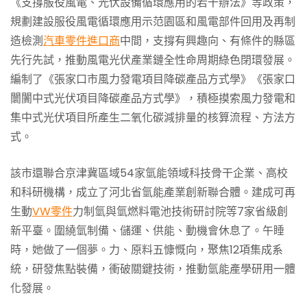
《支撐服役風電、光伏設備循環應用的若干辦法》等政策，
規劃建設服役風電循環應用示范園區和風電部件回用及再制
造檢測
汽車零件進口商
中間，支撐有興趣向、有條件的縣區
先行先試，推動風電光伏產業鏈全性命周期綠色閉環發展。
編制了《張家口市風力發電項目降碳產品方式學》《張家口
闤闠中式光伏項目降碳產品方式學》，積極摸索風力發電和
集中式光伏項目所產生二氧化碳減排量的核算流程、方法方
式。
該市還聯合京津冀區域54家氫能領域科技骨干企業、高校
和科研機構，成立了河北省氫能產業創新聯合體。建成可再
生動
VW零件
力制氫與氫燃料電池技術研討院等7家省級創
新平臺。圍繞氫制備、儲運、供能、動機會休息了。午睡
時，她做了一個夢。力、原料五慷慨向，聚焦12項集成系
統，研發焦點裝備，衝破關鍵技術，推動氫能產學研用一體
化發展。