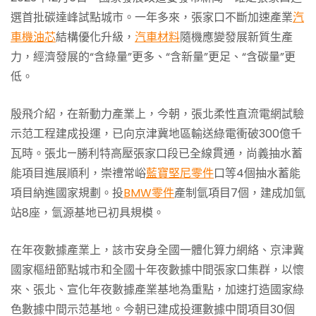
選首批碳達峰試點城市。一年多來，張家口不斷加速產業
汽
車機油芯
結構優化升級，
汽車材料
隨機應變發展新質生產
力，經濟發展的“含綠量”更多、“含新量”更足、“含碳量”更
低。
殷飛介紹，在新動力產業上，今朝，張北柔性直流電網試驗
示范工程建成投運，已向京津冀地區輸送綠電衝破300億千
瓦時。張北—勝利特高壓張家口段已全線貫通，尚義抽水蓄
能項目進展順利，崇禮常峪
藍寶堅尼零件
口等4個抽水蓄能
項目納進國家規劃。投
BMW零件
產制氫項目7個，建成加氫
站8座，氫源基地已初具規模。
在年夜數據產業上，該市安身全國一體化算力網絡、京津冀
國家樞紐節點城市和全國十年夜數據中間張家口集群，以懷
來、張北、宣化年夜數據產業基地為重點，加速打造國家綠
色數據中間示范基地。今朝已建成投運數據中間項目30個