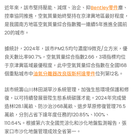
近年來，該市堅持壓能、減煤、治企、抑
Bentley零件
塵、
控車協同推進，空氣質量始終堅持在京津冀地區最好程度，
是我國南方地區空氣質量綜合指數獨一連續5年進進全國前
20的城市。
據統計，2024年，該市PM2.5均勻濃度19微克/立方米，優
良天數比率90.7%，空氣質量綜合指數2.66，3項指標均位
于京津冀區域最優程度，此中空氣質量綜合指數在全國168
個重點城市中
油氣分離器改良版
斯柯達零件
位列第12名。
該市統籌山川林田湖草沙系統管理，加強生態環境保護和修
復，以可持續發展晉陞生態系統碳匯才能。2024年完成營
造林128.1萬畝、防沙治沙68萬畝、退步草原修復管理76.5
萬畝，分別占省下達年度任務的120.85%、100%、
110.64%。根據第六次全國荒涼化和沙化地盤監測報告，張
家口市沙化地盤管理成效全省第一。