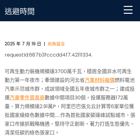
Skip
逃避時間
to
content
張家口：通過智能OSDER奧斯德台北汽車電網拓展外送
通道，已建成新動力外送通道5條
2025 年 7 月 19 日
|
尚無留言
requestId:687b3fcccdd4f7.42111334.
可再生動力裝機規模達3700萬千瓦，穩居全國非水可再生
動力第一年夜市；牽頭建設的河北省
汽車材料報價
燃料電池
汽車示范城市群，成該領域全國五年夜城市群之一；建成投
運
汽車零件貿易商
數據中間項目30個，投運服務器172萬
臺，算力規模達2.91萬P，阿里巴巴張北云計算等6家單位獲
批國家級綠色數據中間……作為首批國家碳達峰試點城市，張
家口市搶抓戰略機遇，堅持守正創新，著力打造生態優先、
清潔低碳的綠色張家口。