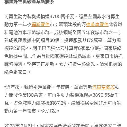
構建綠色低碳產業新體系
可再生動力裝機規模達3700萬千瓦，穩居全國非水可再生
動力第一年夜
福斯零件
市；牽頭建設的河
德系車零件
北省燃
料電池汽車示范城市群，成該領域全國五年夜城市群之一；
建成投運數據中間項目30個，投運服務器172萬臺，算力規
模達2.91萬P，阿里巴巴張北云計算等6家單位獲批國家級綠
色數據中間……作為首批國家碳達峰試點城市，張家口市搶抓
戰略機遇，堅持守正創新，著力打造生態優先、清潔低碳的
綠色張家口。
“近年來，我們引進華能、年夜唐、華電等新
汽車空氣芯
動
力開發企業130余家，可再生動力裝機規模達3890.55萬千
瓦，占全域電力總裝機的87.2%，繼續穩居全國非水可再生
動力第一年夜市。”殷飛說。
2023年12月6日，國家發展改造委發布新聞，確定張家口進