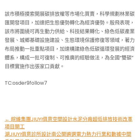
該市積極摸索開展碳排放權等市場化買賣，科學規劃林業碳
匯開發項目，加速把生態優勢轉化為經濟優勢。殷飛表現，
該市將圍繞可再生動力供給、科技結果轉化、綠色低碳產業
發展、城鄉基礎設施建設、生態環境保護修復等領域，著力
布局推動一批重點項目，加速構建綠色低碳循環發展的經濟
體系，構成一批可復制、可推廣的經驗做法，為全國“雙碳”
目標實施作出張家口貢獻。
TC:osder9follow7
Post
←
皖維集團JIUYI俱意空間設計水泥分廠超低排放技術改革
項目開工
navigation
湖JIUYI俱意診所設計南公開遴選電力熱力行業和數據中間