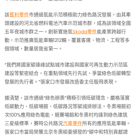
該
賓利零件
市通過氫能示范積極助力綠色路況發展，由其牽
頭建設的河北省燃料電池汽車示范城市群，成為該領域全國
五年夜城市群之一。創新實施氫
Skoda零件
能產業跨越行
動，示范推廣氫能車輛1212輛，覆蓋客運、物流、工程等多
個領域，數量居我省第一。
“我們將國家碳達峰試點城市建設與國家可再生動力示范區
建設等緊密結合，在重點領域先行先試，爭當綠色低碳轉型
發展的先行者。”張家口市發展改造委主任殷飛表現。
據清楚，該市通過“綠色辦奧”積極引領低碳理念，嚴格落實
低碳動力、低碳場館、低碳路況等碳減排辦法。冬奧場館初
次100%應用綠色電能，競賽場館和冬奧村均達到綠色建筑
三星級標準，賽時公共路況
汽車零件
所有的應用氫能車輛。
張家口市當局榮獲北京冬奧組委頒發的“碳中和特別貢獻證