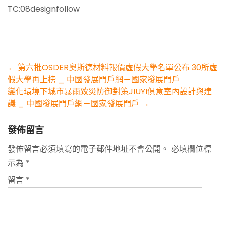
TC:08designfollow
Post
←
第六批OSDER奧斯德材料報價虛假大學名單公布 30所虛
假大學再上榜 _ 中國發展門戶網－國家發展門戶
navigation
變化環境下城市暴雨致災防御對策JIUYI俱意室內設計與建
議 _ 中國發展門戶網－國家發展門戶
→
發佈留言
發佈留言必須填寫的電子郵件地址不會公開。
必填欄位標
示為
*
留言
*