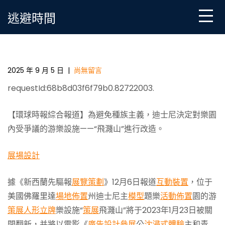
Skip
逃避時間
to
content
拒絕種族主義，迪士08靠設計虛擬實境尼重塑經典項
目“飛濺山” _ 中國發展門戶網－國家發展門戶
2025 年 9 月 5 日
|
尚無留言
requestId:68b8d03f6f79b0.82722003.
【環球時報綜合報道】為避免種族主義，迪士尼決定對樂園
內受爭議的游樂設施——“飛濺山”進行改造。
展場設計
據《新西蘭先驅報
展覽策劃
》12月6日報道
互動裝置
，位于
美國佛羅里達
場地佈置
州迪士尼主
模型
題樂
活動佈置
園的游
策展
人形立牌
樂設施“
策展
飛濺山”將于2023年1月23日被關
閉翻新，并將以電影《
廣告設計
參展
公
沈浸式體驗
主和青