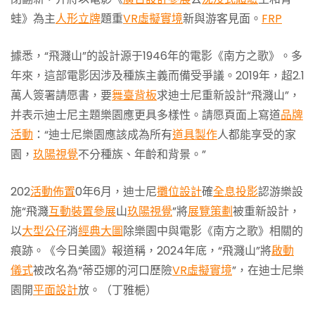
蛙》為主
人形立牌
題重
VR虛擬實境
新與游客見面。
FRP
據悉，“飛濺山”的設計源于1946年的電影《南方之歌》。多
年來，這部電影因涉及種族主義而備受爭議。2019年，超2.1
萬人簽署請愿書，要
舞臺背板
求迪士尼重新設計“飛濺山”，
并表示迪士尼主題樂園應更具多樣性。請愿頁面上寫道
品牌
活動
：“迪士尼樂園應該成為所有
道具製作
人都能享受的家
園，
玖陽視覺
不分種族、年齡和背景。”
202
活動佈置
0年6月，迪士尼
攤位設計
確
全息投影
認游樂設
施“飛濺
互動裝置
參展
山
玖陽視覺
”將
展覽策劃
被重新設計，
以
大型公仔
消
經典大圖
除樂園中與電影《南方之歌》相關的
痕跡。《今日美國》報道稱，2024年底，“飛濺山”將
啟動
儀式
被改名為“蒂亞娜的河口歷險
VR虛擬實境
”，在迪士尼樂
園開
平面設計
放。（丁雅梔）