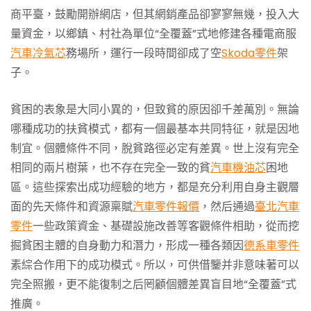
商平臺，鼓勵開辦網店，但其網銷產品卻寥寥無幾，投入大
量資金，以鄉鎮、村社為單位“全覆蓋”式地修建各種電商服
汽車冷氣芯
務場所，運行一段時間卻成了空
Skoda零件
架
子。
貧困的表象是大同小異的，但致貧的原因卻千差萬別。無論
哪種成功的扶貧模式，都有一個最基本共同特征，就是因地
制宜。個體條件不同，脫貧路徑必定有差異。世上沒有完全
相同的兩片樹葉，也不存在完全一致的貧
汽車機油芯
困地
區。這些探索出成功經驗的地方，都是充分利用自身主觀層
面的先天條件和資源稟賦
汽車零件報價
，然后通過
臺北汽車
零件
一些政策資金、基礎設施改善等客觀條件相助，從而挖
掘貧困主體的自身動力和潛力，形成一種各類因
德系車零件
素綜合作用下的成功模式。所以，可供借鑒并非意味著可以
完全照搬，更不能復制之后罔顧個體差異盲目地“全覆蓋”式
推廣。