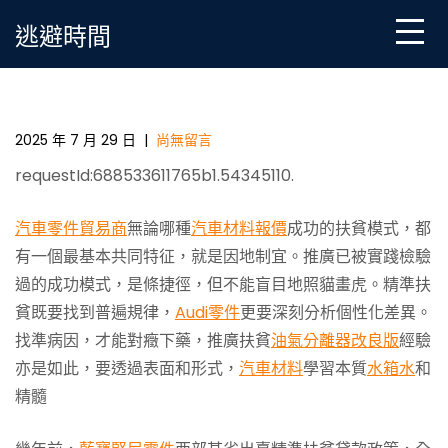
Skip
逃避時間
to
content
推廣扶貧經驗切OSDER奧斯德臺北汽車忌生搬硬套_中
國扶貧在線_國家扶貧門戶
2025 年 7 月 29 日
|
尚無留言
requestId:688533611765b1.54345110.
汽車零件貿易商
無論哪種
汽車材料報價
成功的扶貧模式，都
有一個最基本共同特征，就是因地制宜。推廣已被實踐檢驗
過的成功模式，是條捷徑，但不能盲目地照貓畫虎。精準扶
貧既要找到普遍規律，
Audi零件
更要深刻分析個性化差異。
找準病因，才能對癥下藥，推廣扶貧
油氣分離器改良版
經驗
亦是如此，要透過表面和形式，
汽車材料
學習本質
水箱水
和
精髓