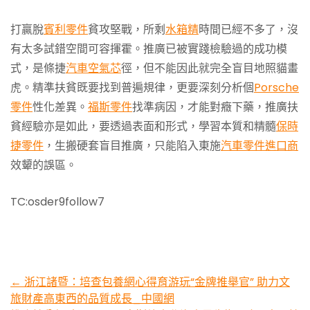
打贏脫
賓利零件
貧攻堅戰，所剩
水箱精
時間已經不多了，沒
有太多試錯空間可容揮霍。推廣已被實踐檢驗過的成功模
式，是條捷
汽車空氣芯
徑，但不能因此就完全盲目地照貓畫
虎。精準扶貧既要找到普遍規律，更要深刻分析個
Porsche
零件
性化差異。
福斯零件
找準病因，才能對癥下藥，推廣扶
貧經驗亦是如此，要透過表面和形式，學習本質和精髓
保時
捷零件
，生搬硬套盲目推廣，只能陷入東施
汽車零件進口商
效顰的誤區。
TC:osder9follow7
Post
←
浙江諸暨：培查包養網心得育游玩“金牌推舉官” 助力文
旅財產高東西的品質成長_中國網
navigation