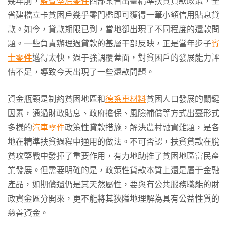
幾年前，
藍寶堅尼零件
西部某省出臺精準扶貧貸款政策，全
省建檔立卡貧困戶幾乎零門檻即可獲得一筆小額信用貼息貸
款。如今，貸款期限已到，當地卻出現了不同程度的還款問
題。一些負責辦理過貸款的基層干部反映，正是當年步子
賓
士零件
邁得太快，過于強調覆蓋面，對貧困戶的發展能力評
估不足，導致今天出現了一些還款問題。
資金瓶頸是制約貧困地區和
德系車材料
貧困人口發展的關鍵
因素，通過財政貼息、政府擔保、風險補償等方式出臺形式
多樣的
汽車零件
政策性貸款措施，解決農村融資難題，是各
地在精準扶貧過程中通用的做法。不可否認，扶貧貸款在脫
貧攻堅戰中發揮了重要作用，有力地助推了貧困地區富民產
業發展。但需要明確的是，政策性貸款本質上還是屬于金融
產品，如期償還仍是其天然屬性，要與有公共服務職能的財
政資金區分開來，更不能將其狹隘地理解為具有公益性質的
慈善資金。