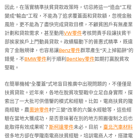
因此，在落實精準扶貧貸款政策時，切忌將這一“造血”工程
變成“輸血”工程，不能為了追求覆蓋面和貸款額，忽視金融
風險，更不能為了盡快完成貸款目標，不顧貧困戶有無產業
計劃和貸款需求，甚至動用
VW零件
考核問責手段讓扶貧干
部挨家挨戶上門動員貸款。政績驅動下的普惠式精準，既違
背了金融規律，也容易讓
Benz零件
群眾產生“天上掉餡餅”的
錯覺，不
BMW零件
利于順利
Bentley零件
如期打贏脫貧攻
堅戰。
在簡單機械“全覆蓋”式地盲目推廣中出現問題的，不僅僅是
扶貧貸款。近年來，各地在脫貧攻堅戰中立足自身實際，探
索出了一大批可供借鑒的模式和經驗。比如，電商扶貧的隴
南經驗，農
奧迪零件
村“三變”改革的六盤水經驗等，這些經
驗在當地大獲成功，是否意味著在別的地方照搬復制之后也
能取得有效成果呢？
斯柯達零件
未必。目前，
臺北汽車材料
很多地方卻在學隴南電商扶貧經驗，培訓電商人才，搭建電