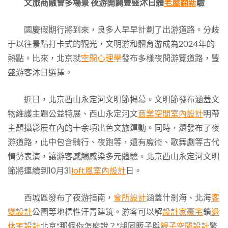
文旅商融會多場景 夜游開闢豐盛沐日體
老屋翻新
驗
國慶假期行將到來，良多人早早計劃了出游道路。分歧
于以往景點打卡式的觀光，文明游和體育游成為2024年的
熱點。比來，北京就
空間心理學
發布多樣夜間游覽道路，豐
盛游客沐日選擇。
近日，北京西山永定河文明節揭幕。文明節發布涵蓋文
物維護主題公益特展、西山永定河文
商業空間室內設計
明帶
主題攝影展在內的十余項出色文旅運動。同時，還發布了夜
游道路，此中包含騎行、夜跑等，還有魔術、歌舞劇等古代
情勢表演，讓游客感觸感染多元體驗。北京西山永定河文明
節將連續到10月31
loft風室內設計
日。
西城區發布了夜游指南，
會所設計
涵蓋什剎海、北海
客
變設計
公園等地標性汗青建筑。游客可以解
設計家豪宅
鎖
退
休宅設計
北京“那個你怎麼說？”胡同販子與
親子空間設計
繁