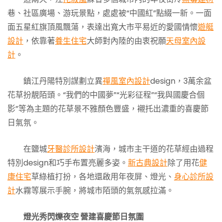
巷、社區廣場、游玩景點，處處被“中國紅”點綴一新。一面
面五星紅旗頂風飄蕩，表達出寬大市平易近的愛國情懷
遊艇
設計
，依靠著
養生住宅
大師對內陸的由衷祝願
天母室內設
計
。
鎮江丹陽特別謀劃立異
禪風室內設計
design，3萬余盆
花草扮靚陌頭。“我們的中國夢”“光彩征程”“我與國慶合個
影”等為主題的花草景不雅顏色豐盛，襯托出濃重的喜慶節
日氣氛。
在鹽城
牙醫診所設計
濱海，城市主干道的花草經由過程
特別design和巧手布置亮麗多姿。
新古典設計
除了用花
健
康住宅
草綠植打扮，各地還啟用年夜屏、燈光、
身心診所設
計
水霧等展示手腕，將城市陌頭的氣氛感拉滿。
燈光秀閃爍夜空 營建喜慶節日氛圍