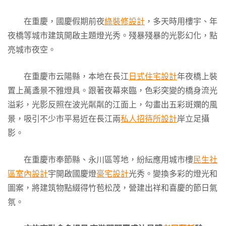
在重慶，國慶假期前夜
綠裝修設計
，多天時用樓宇、年
夜橋等城市建筑開啟主題燈光秀。殘暴殘暴的光影幻化，點
亮城市夜空。
在重慶市云陽縣，本地在長江
日式住宅設計
年夜橋上裝
置上萬盞景不雅燈具。跟著夜幕來臨，色彩突變的橋身流光
溢彩，光影反照在波光粼粼的江面上，勾畫出五彩斑斕的風
景，吸引不少市平易近在長江兩
私人招待所設計
岸立足攝
影。
在重慶市奉節縣、永川區等地，紛紜應用城市樓
民生社
區室內設計
宇開啟國慶燈
豪宅設計
光秀。變換多彩的燈光和
圖案，將建筑物點綴得竹苞松茂，營建出祥和喜慶的節日氣
氛。