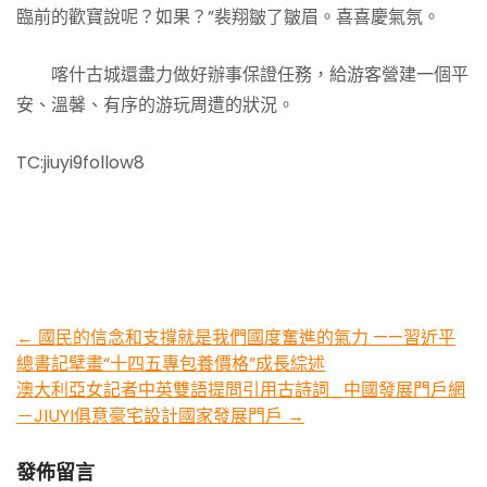
臨前的歡寶說呢？如果？”裴翔皺了皺眉。喜喜慶氣氛。
喀什古城還盡力做好辦事保證任務，給游客營建一個平
安、溫馨、有序的游玩周遭的狀況。
TC:jiuyi9follow8
Post
←
國民的信念和支撐就是我們國度奮進的氣力 ——習近平
總書記擘畫“十四五專包養價格”成長綜述
navigation
澳大利亞女記者中英雙語提問引用古詩詞_中國發展門戶網
－JIUYI俱意豪宅設計國家發展門戶
→
發佈留言