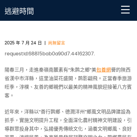
Skip
逃避時間
to
content
朱鹮之鄉，文明飛入百姓家——陜西省漢中市洋縣擦
亮“善行鹮鄉”鄉風文明建設品牌_中國鄉村振興在線_國
家鄉村振S包養網心得興信息門戶
2025 年 7 月 24 日
|
尚無留言
requestId:68815bab0a90d7.44162307.
陽春三月，走進秦嶺南麓素有“朱鹮之鄉”美
包養網
譽的陜西
省漢中市洋縣，這里油菜花盛開，鹮影翩飛。正當春季旅游
旺季，淳樸、友善的鄉親們以最美的精神風貌迎接著八方賓
客。
近年來，洋縣以“善行鹮鄉、德潤洋州”鄉風文明品牌建設為
抓手，實施文明提升工程，全面深化農村精神文明建設，引
導群眾投身其中，弘揚優秀傳統文化，涵養文明鄉風、良好