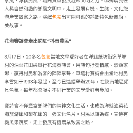
家風、淳樸民風，為高質量發展凝聚文明之力。鹮鄉農民在
人與自然和諧的鄉風文明中，走上發展有機、生態、文化旅
游產業致富之路，演繹
包養
出可圈可點的鹮鄉特色新風尚、
美故事。
花海賽詩會走出網紅“抖音農民”
3月17日，20多名
包養
當地文學愛好者在洋縣紙坊街道草壩
村的油菜花田邊舉行花海賽詩會，用詩句抒發情感、歌頌家
鄉，贏得村民和游客的陣陣掌聲。草壩村賽詩會由當地村民
李雪如于1993年發起，至今已連續舉辦29年，在陜南地區頗
具名氣，每年都會吸引不同行業的文學愛好者參加。
賽詩會不僅豐富鄉親們的精神文化生活，也成為洋縣油菜花
海旅游節和梨花節的一張文化名片。村民以詩為媒，宣傳有
機瓜果蔬菜，走上發展有機農業致富之路。