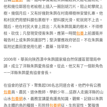
他和幾位鄰居在老榆樹上插入一圈刮胡刀片，阻止蛇攀爬上
樹。幾個月后，又有好幾對朱鹮在村南樺樹林安營扎寨。他
和村民們用塑料膜包裹樹干，塑料膜光滑，蛇就爬不上去。
隨后，他在村民大會上提出：凡有朱鹮筑巢的樹木，不得修
枝、砍伐；凡發現受侵害朱鹮，應第一時間
包養
上前護衛并
報告村上或朱鹮保護部門；堅決響應政府號召，不在朱鹮巢
區附近農田里使用化肥、農藥、除草劑。
2006年，華英向陜西漢中朱鹮國家級自然保護區管理局申
請，成立了洋縣朱鹮愛鳥協會。從此，他又有了一個新角色
——洋縣朱鹮愛鳥協會會長。
在協會的號召下，聚集起136名志同道合者，他們中有公務
包養
員、農民、退休教師、學齡少年……這群人走遍洋縣的山
山水
包養網
水，義務宣講愛鳥護鳥知識，觀察、記錄以朱鹮
為主體的鳥的種類、形態特
包養網
征、生態習性、繁殖情