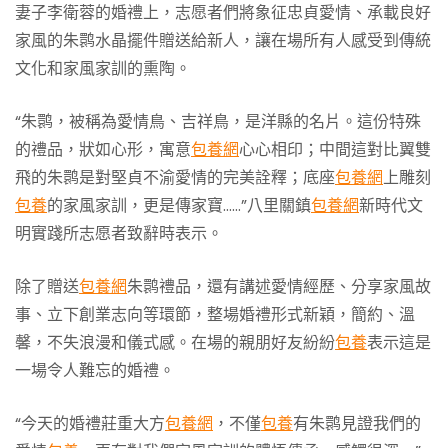
妻子李衛蓉的婚禮上，志愿者們將象征忠貞愛情、承載良好
家風的朱鹮水晶擺件贈送給新人，讓在場所有人感受到傳統
文化和家風家訓的熏陶。
“朱鹮，被稱為愛情鳥、吉祥鳥，是洋縣的名片。這份特殊
的禮品，狀如心形，寓意
包養網
心心相印；中間這對比翼雙
飛的朱鹮是對堅貞不渝愛情的完美詮釋；底座
包養網
上雕刻
包養
的家風家訓，更是傳家寶……”八里關鎮
包養網
新時代文
明實踐所志愿者致辭時表示。
除了贈送
包養網
朱鹮禮品，還有講述愛情經歷、分享家風故
事、立下創業志向等環節，整場婚禮形式新穎，簡約、溫
馨，不失浪漫和儀式感。在場的親朋好友紛紛
包養
表示這是
一場令人難忘的婚禮。
“今天的婚禮莊重大方
包養網
，不僅
包養
有朱鹮見證我們的