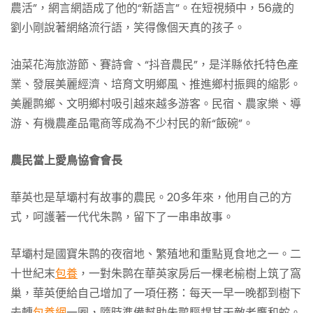
農活”，網言網語成了他的“新語言”。在短視頻中，56歲的
劉小剛說著網絡流行語，笑得像個天真的孩子。
油菜花海旅游節、賽詩會、“抖音農民”，是洋縣依托特色產
業、發展美麗經濟、培育文明鄉風、推進鄉村振興的縮影。
美麗鹮鄉、文明鄉村吸引越來越多游客。民宿、農家樂、導
游、有機農產品電商等成為不少村民的新“飯碗”。
農民當上愛鳥協會會長
華英也是草壩村有故事的農民。20多年來，他用自己的方
式，呵護著一代代朱鹮，留下了一串串故事。
草壩村是國寶朱鹮的夜宿地、繁殖地和重點覓食地之一。二
十世紀末
包養
，一對朱鹮在華英家房后一棵老榆樹上筑了窩
巢，華英便給自己增加了一項任務：每天一早一晚都到樹下
去轉
包養網
一圈，隨時準備幫助朱鹮驅趕其天敵老鷹和蛇。