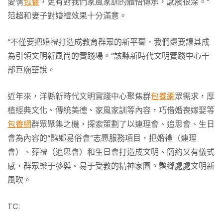
愛情
包養
，更有對我們家風家訓的體悟傳承，感觸很深。”
范超和妻子對婚禮效果十分滿意。
“不僅要把婚禮打造成教育群眾的新平臺，我們還要讓其成
為引領文明新風尚的實踐場。”該縣新時代文明實踐中心干
部巨廟華說。
近年來，洋縣新時代文明實踐中心聚焦群
包養網
眾需求，厚
植經典文化、傳統美德、家風家訓等內容，巧借婚喪嫁娶等
包養網
群眾聚集之機，探索策劃了以連理會、追思會、生日
會為內容的“鹮鄉易俗會”志愿服務項目，把婚禮（連理
會）、葬禮（追思會）和生日會打造成文明、簡約又有儀式
感，群眾樂于參與、易于受教的精神家園。鹮鄉處處文明新
風吹。
TC: