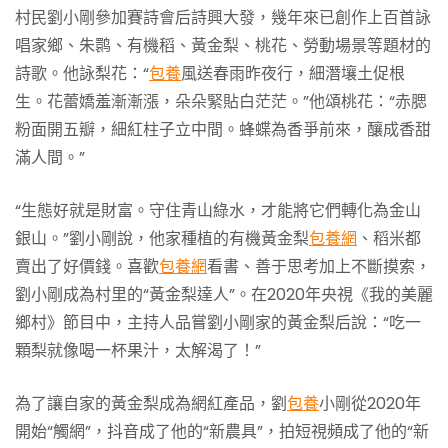
村民劉小剛參加賽詩會后詩興大發，幾年來已創作上百首詠
唱家鄉、朱鹮、有機稻、黃金梨、桃花、勞動場景等題材的
詩歌。他詠梨花：“
包養
風送春雨昨夜行，細潛壤土促根
生。花蕾嬌羞漸漸漲，朵朵緊貼白茫茫。”他頌桃花：“赤腮
粉面開五瓣，細紅柱子立中間。蜂蝶為香爭前來，釀成香甜
滿人間。”
“生態好就是財富。守住青山綠水，才能將它們轉化為金山
銀山。”劉小剛說，他家種植的有機黃金梨
包養網
、稻米都
賣出了好價錢。喜歡
包養網
看書、善于思考加上不斷摸索，
劉小剛成為村里的“黃金梨達人”。在2020年央視《我的美麗
鄉村》節目中，主持人品嘗劉小剛家的黃金梨后說：“吃一
顆梨就像喝一杯果汁，太解渴了！”
為了讓自家的黃金梨成為網紅產品，劉
包養
小剛從2020年
開始“觸網”，抖音成了他的“新農具”，拍短視頻成了他的“新