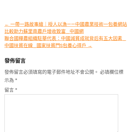
Post
←
一帶一路故事繪｜授人以漁——中國農業技術一包養網站
比較助力蘇里南農戶增收致富_中國網
navigation
聯合國糧農組織駐華代表：中國減貧成就背后有五大因素_
中國扶貧在線_國家扶貧門S包養心得戶
→
發佈留言
發佈留言必須填寫的電子郵件地址不會公開。
必填欄位標
示為
*
留言
*