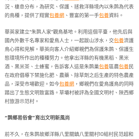
況、棲息分布，為研究、保護、拯救洋縣境內以朱鹮為代表
的鳥種，提供了翔實
包養網
、豐富的第一手
包養
資料。
華英家建立“朱鹮人家”觀鳥基地。利用這個平臺，他先后與
國內外數千名專家和愛鳥人士，一起跋山涉水，交
包養
流護
鳥心得和見解。華英向客人介紹鄉親們為保護朱鹮、保護生
態環境所作出的種種努力。他拿出洋縣的有機黑稻、黑米
酒、黑米茶、土蜂蜜，告訴客人這是朱鹮巢
包養
區農
包養
民
在政府倡導下禁施化肥、農藥、除草劑之后生產的特色農產
品，深受市場歡迎。如今
包養網
，鄉親們在愛鳥護鳥的同時
踏出了生態文明致富路。草壩村被評為全國文明村、陜西鄉
村旅游示范村。
“鹮鄉易俗會”育出文明新風尚
前不久，在朱鹮故鄉洋縣八里關鎮八里關村10組村民范超和