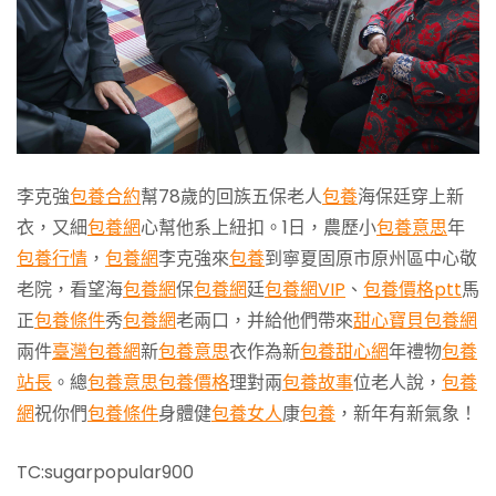
李克強
包養合約
幫78歲的回族五保老人
包養
海保廷穿上新
衣，又細
包養網
心幫他系上紐扣。1日，農歷小
包養意思
年
包養行情
，
包養網
李克強來
包養
到寧夏固原市原州區中心敬
老院，看望海
包養網
保
包養網
廷
包養網VIP
、
包養價格ptt
馬
正
包養條件
秀
包養網
老兩口，并給他們帶來
甜心寶貝包養網
兩件
臺灣包養網
新
包養意思
衣作為新
包養甜心網
年禮物
包養
站長
。總
包養意思
包養價格
理對兩
包養故事
位老人說，
包養
網
祝你們
包養條件
身體健
包養女人
康
包養
，新年有新氣象！
TC:sugarpopular900