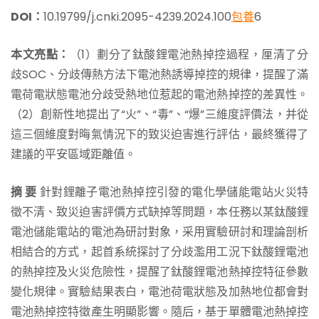
DOI：
10.19799/j.cnki.2095-4239.2024.100
包養
6
本文亮點：
（1）劃分了鈦酸鋰電池熱掉控過程，厘清了分
歧SOC、分歧傳熱方法下電池熱誘導掉控的規律，提醒了滿
電荷電狀態電池分歧受熱地位惹起的電池熱掉控的差異性。
（2）創新性地提出了“火”、“毒”、“爆”三維度評價法，并從
這三個維度對晦氣情況下的致災迫害進行評估，最終獲得了
建議的平安區域距離值。
摘 要
針對鋰離子電池熱掉控引發的電化學儲能電站火災特
徵不清、致災迫害評價方式缺掉等問題，本任務以某鈦酸鋰
電池儲能電站的電池為研討對象，采用實驗研討和理論剖析
相結合的方式，起首系統探討了分歧濫用工況下鈦酸鋰電池
的熱掉控及火災危險性，提醒了鈦酸鋰電池熱掉控特征參數
變化規律。實驗結果表白，電池荷電狀態及加熱地位都會對
電池熱掉控特徵產生明顯影響。隨后，基于單體電池熱掉控