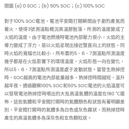
間圖 (a) 0 SOC；(b) 50% SOC；(c) 100% SOC
對于100% SOC電池，電池平安閥打開瞬間由于劇烈產氣而
著火，使得3號測溫點概況高溫膠脫落，所測的溫度變成了
火焰的溫度。由于電池燃燒時電池內部壓力很小，火焰的主
導力變成了浮力，是以火焰呈現出接近豎直向上的狀態，同
時火焰的寬幅也比較小，所布置的5、6、7測溫點所測溫度
幾乎都是在火焰影響下的環境溫度，火焰形態一向在變化，
所以5、6、7測溫點所測溫度處于波動狀態。當發生熱掉控
時，SOC越高的電池內部能量越多，熱掉控時間越短，溫升
越年夜。通過觀察100% SOC和50% SOC電池的火焰溫度可
以發現電池熱掉控時噴出的大批高溫氣體的溫度在180 ℃擺
佈，這些氣體和平安閥打開時的氣體顏色和狀態有著明顯差
別，平安閥打開時的氣體多為白色或灰色霧狀，而熱掉控時
產生的高溫氣體多為深灰色和玄色顆粒狀。