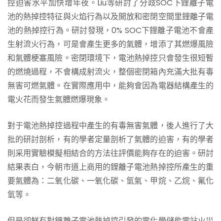
控迫害水平加快增年夜。Liu等研討了分歧SOC下鋰離子電
池的熱掉控特征與火焰行為以及開放和密閉空間里鋰離子電
池的熱掉控行為。研討發現，0% SOC下鋰離子電池不會產
生射流火行為，可是會產生更多的氣體，增添了其燃爆風險
和氣體梗塞風險。密閉環境下，電池熱掉控只會發生很短暫
的燃燒過程，不會構成射流火，整個密閉箱內充滿大批有毒
無害可燃氣體。在實際應用中，能夠會因為電器結構產生的
電火花而發生氣體燃爆現象。
對于電池熱掉控過程中產生的有毒無害氣體，後人進行了大
批的研討剖析，有的學者定量剖析了氣體的迫害，有的學者
則采用實驗模擬相結合的方法往評價能夠存在的迫害。研討
結果表白，今朝市道上商用的鋰離子電池熱掉控所產生的重
要氣體為：二氧化碳、一氧化碳、氫氣、甲烷、乙烷、氟化
氫等。
但是卻鮮有對鋰離子電池熱掉控引發的電化學儲能電站火災