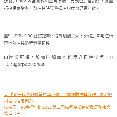
決裂)，電池內部資料和空氣接觸，反應也加倍劇烈，質量
損掉相應增多，熱掉控時質量損掉速度也是最年夜。
圖9 100% SOC鈦酸鋰電池傳導加熱工況下分歧加熱地位時
電池熱掉控過程質量損掉
由圖10可知，加熱圈加熱地位接近正極側時，H
TC:sugarpopular900
Post
←
溝爾一包養經驗普村奔小康_中國鄉村振興在線_國家鄉
村振興信息門戶
navigation
技術反一包養行情動·2025第二屆綠氫產業創新發展年夜會
隆重召開
→