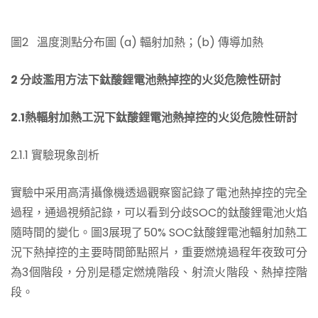
圖2 溫度測點分布圖 (a) 輻射加熱；(b) 傳導加熱
2 分歧濫用方法下鈦酸鋰電池熱掉控的火災危險性研討
2.1熱輻射加熱工況下鈦酸鋰電池熱掉控的火災危險性研討
2.1.1 實驗現象剖析
實驗中采用高清攝像機透過觀察窗記錄了電池熱掉控的完全
過程，通過視頻記錄，可以看到分歧SOC的鈦酸鋰電池火焰
隨時間的變化。圖3展現了50% SOC鈦酸鋰電池輻射加熱工
況下熱掉控的主要時間節點照片，重要燃燒過程年夜致可分
為3個階段，分別是穩定燃燒階段、射流火階段、熱掉控階
段。