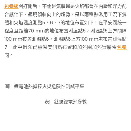
包養網
閥打開后，不論是氣體還是火焰都會在內壓和浮力配
合感化下，呈現傾斜向上的趨勢，是以兩種熱濫用工況下氣
體和火焰溫度測點5、6、7的地位布置如下：在平安閥統一
程度且距離70 mm的地位布置測溫點5，測溫點5上方間隔
100 mm布置測溫點6，測溫點6上方100 mm處布置測溫點
7，此中過充實驗溫度測點布置和加熱圈加熱實驗雷
包養
同。
圖1 鋰電池熱掉控火災危險性測試平臺
表1 鈦酸鋰電池參數