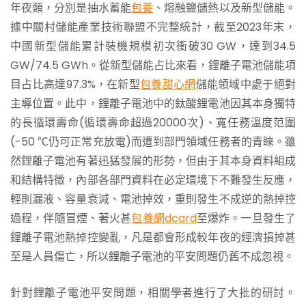
年夜類，分別是抽水蓄能
包養
、熔融鹽儲熱以及新型儲能。
據中關村儲能產業技術聯盟不完整統計，截至2023年末，
中國新型儲能累計裝機規模初次衝破30 GW，達到34.5
GW/74.5 GWh。從新型儲能占比來看，鋰離子電池儲能項
目占比高達97.3%，在新型
包養甜心網
儲能領域中處于絕對
主導位置。此中，鋰離子電池中的鈦酸鋰電池因其本身獨特
的長循環壽命(循環壽命超過20000次)、寬任務溫度范圍
(-50 ℃仍可正常充放電)而遭到部門領域任務者的青睞。雖
然鋰離子電池有著迅猛發展的形勢，但由于其本身資料組成
和結構特徵，內部各部門資料在必定環境下不難發生反應，
輕則漏液、容量衰減、電池掉效，重則發生不成逆的熱掉控
過程，伴隨冒煙、著火甚
包養網dcard
至爆炸。一旦發生了
鋰離子電池熱掉控變亂，凡是都會形成較年夜的經濟損掉甚
至是人員傷亡，所以鋰離子電池的平安問題仍舊不成忽視。
針對鋰離子電池平安問題，相關學者進行了大批的研討。