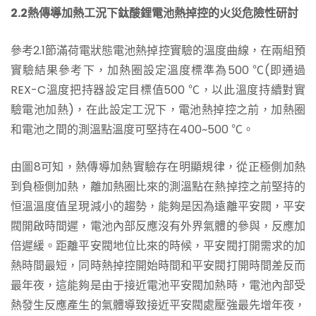
2.2熱傳導加熱工況下鈦酸鋰電池熱掉控的火災危險性研討
參考2.1節滿荷電狀態電池熱掉控實驗的溫度曲線，在兩組預
實驗結果參考下，加熱圈設定溫度標準為500 ℃(即通過
REX-C溫度把持器設定目標值500 ℃，以此溫度持續對實
驗電池加熱)，在此設定工況下，電池熱掉控之前，加熱圈
和電池之間的測溫點溫度可堅持在400~500 ℃。
由圖8可知，熱傳導加熱實驗存在明顯規律，從正極側加熱
到負極側加熱，離加熱圈比來的測溫點在熱掉控之前堅持的
恒溫溫度值呈現減小的趨勢，能夠是因為遠離平安閥，平安
閥開啟時間遲，電池內部反應沒有外界氣體的參與，反應加
倍遲緩。距離平安閥地位比來的時候，平安閥打開需求的加
熱時間最短，同時熱掉控開始時間和平安閥打開時間差反而
最年夜，這能夠是由于接近電池平安閥加熱時，電池內部受
熱發生反應產生的氣體導致接近平安閥處壓強最先增年夜，