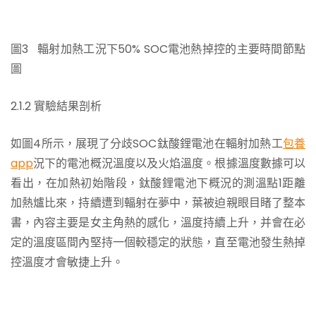
圖3 輻射加熱工況下50% SOC電池熱掉控的主要時間節點
圖
2.1.2 實驗結果剖析
如圖4所示，展現了分歧SOC鈦酸鋰電池在輻射加熱工
包養
app
況下的電池概況溫度以及火焰溫度。根據溫度數據可以
看出，在加熱初始階段，鈦酸鋰電池下概況的測溫點1距離
加熱爐比來，持續遭到輻射在夢中，葉被迫親眼目睹了整本
書，內容主要是女主角熱的感化，溫度持續上升，并會在必
定的溫度區間內堅持一個較穩定的狀態，直至電池發生熱掉
控溫度才會敏捷上升。