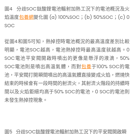
圖4 分歧SOC鈦酸鋰電池輻射加熱工況下的電池概況及火
焰溫度
包養網
變化圖 (a) 100%SOC；(b) 50%SOC；(c) 0
SOC
從圖4和圖5可知，熱掉控時電池概況的最高溫度差別比較
明顯，電池SOC越高，電池熱掉控時最高溫度就越高。0
SOC電池平安閥開啟時噴出的更像是懸浮的液滴，50%
SOC電池則是噴出高溫氣體，而對
包養
于100% SOC的電
池，平安閥打開瞬間噴出的高溫氣體直接變成火焰，燃燒快
結束的時候會有一段時間的射流火，其射流火階段的持續時
間以及火焰鉅細均高于50% SOC的電池，0 SOC的電池則
未發生熱掉控現象。
圖5 分歧SOC鈦酸鋰電池輻射加熱工況下的平安閥開啟瞬