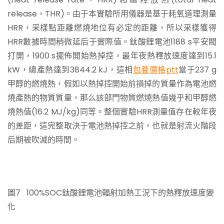
release，THR)。由于本實驗所用儀器是基于耗氧道理測量
HRR，采樣點距離燃燒地位有必定的距離，所以采樣獲得
HRR數據時間稍微延后于實際值。鈦酸鋰電池1188 s平安閥
打開，1900 s擺佈開始熱掉控，最年夜熱釋放速度達到15.1
kW，總產熱達到3844.2 kJ，這相
包養價格ptt
當于237 g
甲醇的燃燒熱，假如以熱掉控開始前損掉的質量作為電池燃
燒產熱的物質質量，那么該部門物質燃燒熱值幾乎和甲醇燃
燒熱值(16.2 MJ/kg)同等。整個實驗HRR測量值存在較年夜
的差距，這完整取決于電池熱掉控之前，也就是射流火階段
后期被吹滅的時間。
圖7 100%SOC鈦酸鋰電池輻射加熱工況下的熱釋放速度變
化