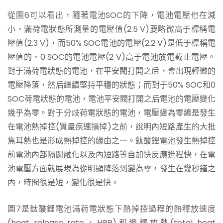
從圖6可以看出，隨著電池SOC的下降，電池電壓也在減
小，滿荷電狀態所測量的電壓值(2.5 V)要略微高于標稱電
壓值(2.3 V)，而50% SOC電池的電壓(2.2 V)是低于標稱電
壓值的，0 SOC的電池電壓(2 V)高于電池放電截止電壓。
對于滿荷電狀態的電池，在平安閥打開之后，會出現輕微的
電壓降落，然后繼續堅持平穩的狀態；而對于50% SOC和0
SOC荷電狀態的電池，電池平安閥打開之后電池的電壓變化
幾乎為零。對于分歧荷電狀態的電池，電壓變為零總是發生
在電池熱掉控(質量疾速損掉)之前，說明內短路產生的大批
焦耳熱也是形成熱掉控的緣由之一。鈦酸鋰電池發生熱掉控
前電池內部隔閡融化以及內短路等自加快反應進程快，在電
池電壓方面就展現為從明顯降落到變為零，發生在幾秒鐘之
內，時間很是短，變化很是快。
圖7是鈦酸鋰電池滿荷電狀態下熱掉控過程的熱釋放速度
(heat release rate，HRR)和總釋放熱(total heat