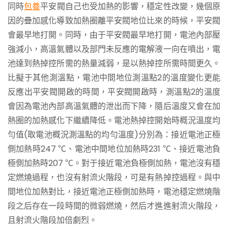
同時
包養
平安閥自己也受加熱的影響，穩定性改變，幾個原
因的疊加感化導致加熱圈離平安閥地位比來的時候，平安閥
會最早地打開。同時，由于平安閥最早地打開，電池內部壓
強減小，高溫氣體以及部門未反應的電解液一向在噴出，電
池達到熱掉控所需的熱量減弱，是以熱掉控所需時間更久。
比擬于其他測溫點，電池中間地位測溫點2的溫度變化更能
反應出平安閥開啟的時間，平安閥開啟時，測溫點2的溫度
會因為電池內部高溫氣體的泄出而下降，隨后溫度又會在加
熱圈的加熱感化下繼續降低。電池熱掉控開始時概況溫度均
勻值(取電池概況測溫點的均勻溫度)分別為：接近電池正極
側加熱時247 ℃、電池中間地位加熱時231 ℃、接近電池負
極側加熱時207 ℃。對于接近電池負極側加熱，電池沒有穩
定燃燒過程，也沒有射流火階段，可是有熱掉控過程。與中
間地位加熱對比，接近電池正極側加熱時，電池穩定燃燒階
段之后存在一段時間的微弱燃燒，然后才進進射流火階段，
且射流火階段加倍劇烈。