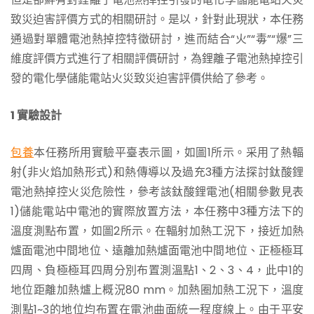
致災迫害評價方式的相關研討。是以，針對此現狀，本任務
通過對單體電池熱掉控特徵研討，進而結合“火”“毒”“爆”三
維度評價方式進行了相關評價研討，為鋰離子電池熱掉控引
發的電化學儲能電站火災致災迫害評價供給了參考。
1 實驗設計
包養
本任務所用實驗平臺表示圖，如圖1所示。采用了熱輻
射(非火焰加熱形式)和熱傳導以及過充3種方法探討鈦酸鋰
電池熱掉控火災危險性，參考該鈦酸鋰電池(相關參數見表
1)儲能電站中電池的實際放置方法，本任務中3種方法下的
溫度測點布置，如圖2所示。在輻射加熱工況下，接近加熱
爐面電池中間地位、遠離加熱爐面電池中間地位、正極極耳
四周、負極極耳四周分別布置測溫點1、2、3、4，此中1的
地位距離加熱爐上概況80 mm。加熱圈加熱工況下，溫度
測點1~3的地位均布置在電池曲面統一程度線上。由于平安