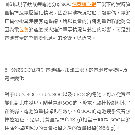
圖6展現了鈦酸鋰電池分歧SOC
包養網心得
工況下的實時質
量損掉及電壓變化情況。因為電池概況粘貼了熱電偶，電池
正負極極耳連接有電壓線，所以質量的實時測量過程能夠會
因為電
包養
池產氣或火焰沖擊等情況有必定的影響，可是對
電池質量的整個變化過程的影響可以疏忽。
6 分歧SOC鈦酸鋰電池輻射加熱工況下的電池質量損掉及
電壓變化
對于100% SOC、50% SOC以及0 SOC的電池，可以從質量
變化對比中發現，隨著電池SOC的下降電池熱掉控劇烈水平
在減弱，電池質量損掉也在減小。0 SOC的電池幾乎沒有熱
掉控過程，是以其質量損掉(238 g)相當于100% SOC電池
往除熱掉控階段的質量損掉之后的質量損掉(216.6 g)。