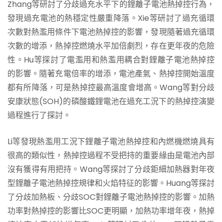
Zhang等研討了分歧過充水平下的鋰離子電池熱掉控行為，
發現過充電池的熱穩定性嚴重降落。Xie等研討了過充循環
次數對熱濫用條件下電池熱掉控的影響，發現隨著過充循環
次數的增添，熱掉控燃燒水平加倍劇烈，存在更年夜的危險
性。Hu等探討了電濫用和熱濫用耦合對鋰離子電池熱掉控
的影響。隨著充電倍率的增添，電池產氣、熱掉控開始溫度
都有所降落，可是熱掉控最高溫度會增高。Wang等對分歧
安康狀態(SOH)的磷酸鐵鋰電池在過充工況下的熱掉控演變
過程進行了探討。
Li等發現熱濫用工況下鋰離子電池熱掉控和內燃機燃燒具有
很高的類似性，熱掉控過程不受把持的重要緣由是電池內部
沒有獲得有用把持。Wang等探討了分歧鉅細加熱器對年夜
型鋰離子電池熱掉控規律和火焰特征的影響。Huang等探討
了分歧加熱板、分歧SOC對鋰離子電池熱掉控的影響。加熱
功率對熱掉控的影響比SOC更明顯，加熱功率增年夜，熱掉