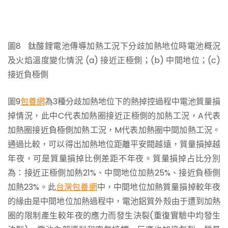
圖8 鈦酸鋰電池傳導加熱工況下分歧加熱地位時電池概況
及火焰溫度變化情況 (a) 接近正極側；(b) 中間地位；(c)
接近負極側
圖9
包養網
為3種分歧加熱地位下的熱掉控過程中電池質量損
掉情況，此中C代表加熱圈接近正極側的加熱工況，A代表
加熱圈接近負極側加熱工況，M代表加熱圈中間加熱工況。
通過比較，可以得出加熱地位距離平安閥越遠，質量損掉越
年夜，可是質量損掉比例差距不年夜。質量損掉占比分別
為：接近正極側加熱21%、中間地位加熱25%、接近負極側
加熱23%。此
台灣包養網
中，中間地位加熱質量損掉較年夜
的緣由是中間地位加熱過程中，電池鋁質外殼由于遭到加熱
圈的限制產生較年夜的應力而發生決裂(重復實驗中均發生