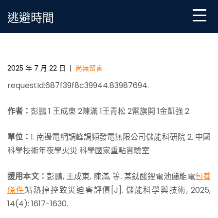
Skip
逃避時間
to
content
某鈦酸一包養網鋰電池儲能電站熱掉控致災迫害評價
2025 年 7 月 22 日
|
尚無留言
requestId:687f39f8c39944.83987694.
作者：
彭鵬 1 王成東 2陳滿 1王青松 2雷旗開 1金凱強 2
單位：
1. 南邊電網調峰調頻發電無限公司儲能科研院 2. 中國
科學技術年夜學火災 科學國家重點實驗室
援用本文：
彭鵬, 王成東, 陳滿, 等. 某鈦酸鋰電池儲能電
包養
條件
站熱掉控致災迫害評價[J]. 儲能科學與技術, 2025,
14(4): 1617-1630.