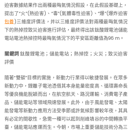
迫害數據結果作出兩種最晦氣情況假設，在此假設基礎上，
提出了“火”(熱迫害)、“毒”(氣體毒性迫害)、“爆”(爆炸迫害
包養
)三維度評價法，并以三維度評價法對兩種最晦氣情況
下的熱掉控致災迫害進行評估，最終得出該鈦酸鋰電池儲能
電站電池熱掉控時最晦氣情況下的平安區距離值為96 m。
關鍵詞
鈦酸鋰電池；儲能電站；熱掉控；火災；致災迫害
評價
隨著“雙碳”目標的實施，新動力行業得以敏捷發展。在眾多
新動力中，鋰離子電池憑借其本身能量密度高、循環壽命長
等優良機能脫穎而出，在航空航天、路況運輸、消費電子產
品、儲能電站等領域飛速發展。此外，由于風能發電、太陽
能發電等新動力應用方法受季節或許氣候影響較年夜，其具
有必定的間歇性，急需一種可以起到削峰填谷的中間轉換平
臺，儲能電站應運而生。今朝，市場上重要儲能技術分為三