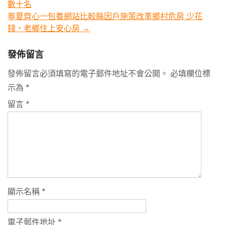
數十名
navigation
寧夏齊心一包養網站比較縣因戶施策改革鄉村危房 少花
錢，老鄉住上安心房
→
發佈留言
發佈留言必須填寫的電子郵件地址不會公開。
必填欄位標
示為
*
留言
*
顯示名稱
*
電子郵件地址
*