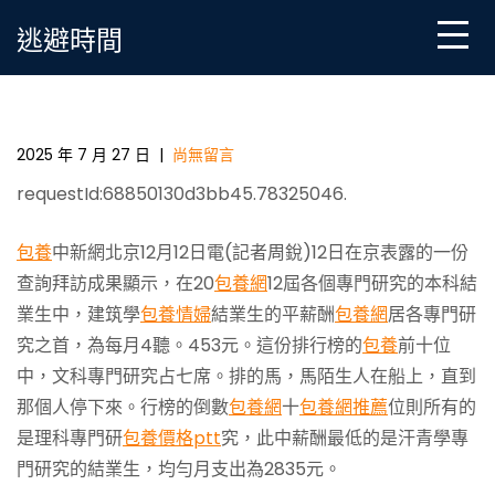
Skip
逃避時間
to
content
機構發布結業生薪酬排名：理科專門研究包一包養辦
倒數十名
2025 年 7 月 27 日
|
尚無留言
requestId:68850130d3bb45.78325046.
包養
中新網北京12月12日電(記者周銳)12日在京表露的一份
查詢拜訪成果顯示，在20
包養網
12屆各個專門研究的本科結
業生中，建筑學
包養情婦
結業生的平薪酬
包養網
居各專門研
究之首，為每月4聽。453元。這份排行榜的
包養
前十位
中，文科專門研究占七席。排的馬，馬陌生人在船上，直到
那個人停下來。行榜的倒數
包養網
十
包養網推薦
位則所有的
是理科專門研
包養價格ptt
究，此中薪酬最低的是汗青學專
門研究的結業生，均勻月支出為2835元。