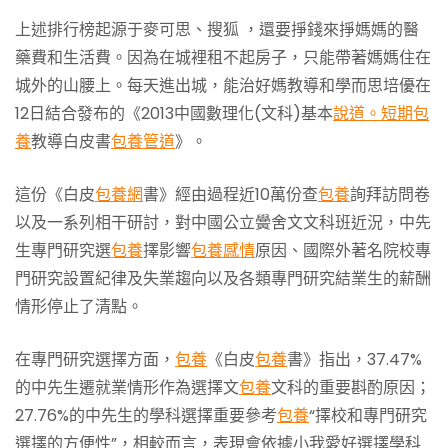
上述排行榜起源于麥可思、搜狐 ，還要掙錢來掙媽媽的醫
藥費和生活費。因為在城裡租不起房子，只能帶著媽媽住在
城外的山腰上。每天進出城，能治好媽教導和學而思培優在
12日結合發布的《2013中國數理化(文科)基本
說道。短期包
養
教導白皮書
包養管道
》。
這份《白皮
包養網
書》經由過程近10萬份查
包養
詢拜訪問卷
以及一系列相干研討，對中國公立黌舍文文科班近況，中先
生專門研究選
包養
擇影響
包養感情
原因、國際外著名院校專
門研究設置紀律及失業趨向以及各類專門研究結業生的薪酬
情形停止了清點。
在專門研究選擇方面，
包養
《白皮
包養
書》指出，37.47%
的中先生遷就業情形作為選擇文
包養
文科的重要斟酌原因；
27.76%的中先生的學科選擇重要參考
包養
“擇校和專門研究
選擇的方便性”，相較而言，表現會依據小我愛好選擇學科