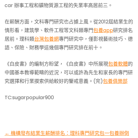
car 辦事工程和礦物質源工程的失業率高居前三。
在薪酬方面，文科專門研究也占據上風。從2012屆結業生的
情形看，建筑學、軟件工程等文科類專門
包養app
研究排名
居前。理科類
台灣包養網
專門研究中，僅影視藝術技巧、德
語、保險、財務學這幾個專門研究排在前十。
《白皮書》的編制方盼望，《白皮書》中所展現
包養軟體
的
中國基本教導範疇的近況，可以或許為先生和家長的專門研
究選擇和行業摸索供給較好的鑒戒意義。(完)
包養俱樂部
TC:sugarpopular900
Post
←
機構發布結業生薪酬排名：理科專門研究包一包養辦倒