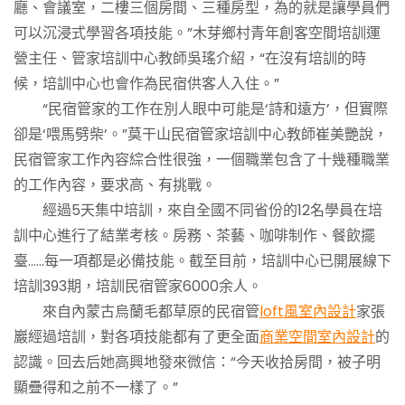
廳、會議室，二樓三個房間、三種房型，為的就是讓學員們
可以沉浸式學習各項技能。”木芽鄉村青年創客空間培訓運
營主任、管家培訓中心教師吳瑤介紹，“在沒有培訓的時
候，培訓中心也會作為民宿供客人入住。”
“民宿管家的工作在別人眼中可能是‘詩和遠方’，但實際
卻是‘喂馬劈柴’。”莫干山民宿管家培訓中心教師崔美艷說，
民宿管家工作內容綜合性很強，一個職業包含了十幾種職業
的工作內容，要求高、有挑戰。
經過5天集中培訓，來自全國不同省份的12名學員在培
訓中心進行了結業考核。房務、茶藝、咖啡制作、餐飲擺
臺……每一項都是必備技能。截至目前，培訓中心已開展線下
培訓393期，培訓民宿管家6000余人。
來自內蒙古烏蘭毛都草原的民宿管
loft風室內設計
家張
巖經過培訓，對各項技能都有了更全面
商業空間室內設計
的
認識。回去后她高興地發來微信：“今天收拾房間，被子明
顯疊得和之前不一樣了。”