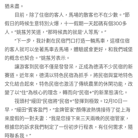
猶未盡。
目前，除了住宿的客人，馬場的散客也不在少數。“節
假日的時候生意特別火爆，十一假期一天起碼有個300多
人。”姚蓀芳笑道，“那時候真的就是‘人等馬’。”
“下一步，我計劃在民宿門口打造一輛馬車，這樣住宿
的客人就可以坐著馬車去馬場，體驗感會更好，和我們城堡
的概念也契合。”姚蓀芳表示。
讓游客到民宿不僅是發發呆，正成為德清不少民宿的新
賽道。近年來，德清以特色民宿為抓手，將民宿與當地特色
文化結合起來，特色民宿也激活了傳統農業的休閑功能，改
變了以“住”為核心的理念，轉而向“民宿+”的新業態演化。
筏頭村“縵田”民宿將“民宿+”發揮到極致。12月10日一
早，“縵田”賓客盈門，“金牌管家”顏傳波熱情接待了從上海
來度假的一對夫妻：“我是您接下來三天兩晚的民宿管家，
根據您的訴求我們制定了一份初步行程表，有任何需求，隨
時聯系我。”