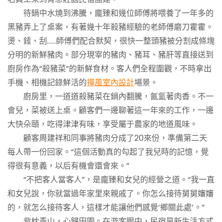
待鍋中水燒到沸騰，龐臻和幾位師傅將喂養了一年多的
黑豬弄上了桌案，有著幾十年殺豬經驗的老師傅磨刀霍霍。
燙、錘、刮……師傅們配合默契，很快一整頭豬被分割成條塊
分明的新鮮豬肉。部分現宰的豬肉、豬耳、豬肝等直接送到
廚房作為“殺豬菜”的新鮮食材。客人們全程圍觀，不時拿出
手機、相機記錄鮮活的
禪風室內設計
場景。
廚房里，一道道殺豬菜在鍋內翻騰，氤氳著肉香。不一
會兒，菜被送上桌。顧客們一邊聊著這一年來的工作，一邊
大快朵頤，吃得津津有味，享受屬于農家的地道風味。
顧客周建祥和同事將豬肉分成了20來份，準備第二天
每人帶一份回家。“這個活動真的勾起了我兒時的記憶，覺
得很有意義，以后有機會還會來。”
“不把客人當客人”，是龐臻和女兒的經營之道。“我一直
和女兒說，你就當過年家里來親戚了。你怎么接待舅舅嬸嬸
的，就怎么接待客人，這樣才能讓他們感覺‘鄉關此處’。”
背枕青山，心歸田園。在游客眼中，民宿是新生活方式