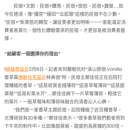
民宿+文創、民宿+體育、民宿+旅拍、民宿+露營……如
今在德清，像“彌宮”“縵田”“云起琚”這樣的民宿不在少數。
“民宿+”新業態的轉型，讓從業者更加明晰——一家能滿足消
費者差異化、個性化體驗需求的民宿，才更容易被消費者選
擇。
“給顧客一個選擇你的理由”
1
綠裝修設計
2月8日，記者來到蘭樹坑村“溪山原宿·Vanilla
香草森
樂齡住宅設計
林美宿”時，民宿主鄭佳佳正在后院打
理種植的香草。“這是斑葉金錢薄荷”“這是草莓薄荷”“這是甜
葉菊”“這是彩葉水芹”……鄭佳佳摘下一片草莓薄荷，輕揉它
的葉片，一股草莓味和薄荷味融合的清香沁人心脾。
“我們是一家香草主題民宿，后院種植了近百種香草，
光薄荷就有20多種。”鄭佳佳表示。“很多香草我們都會用到
下午茶的制作中。比如像甜葉菊，甜度約為蔗糖的300倍，