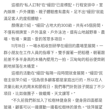
這樣的“私人訂制”在“縵田”已是標配。行程安排中，室
內娛樂、戶外運動、親子體驗應有盡有，足不出“縵田”就能
滿足客人的度假體驗。
顏傳波介紹，“縵田”占地大約300畝，共有45個房間，
不僅有棋牌室、戶外溫泉、戶外泳池，還有山地越野車、農
場、牧場、果園、垂釣等眾多項目。
11月18日，一場水稻收割研學在縵田的農場里展開。一
群小朋友在工作人員的指導下，雙手握著一把稻穗，朝著跟
前差不多半身高的木桶內壁用力一拍，沉甸甸的稻谷便齊刷
刷地掉落在木桶里。
這樣的活動在“縵田”每隔一段時間就會展開。“縵田”民
宿主徐萍介紹，“因為很多顧客都是家庭出行的，所以在人
流量比較大的周末和節假日，我們專門針對孩子開設了不少
項目，比如做團子、做蠟燭、天文課等。”
“不久前我們新加入了松樹林健身房，健身房四面都是
玻璃，顧客可以一邊運動一邊看松樹林的景色。”徐萍展望