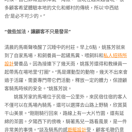
多顧客希望體驗本地的文化和鄉村的傳統，所以‘中西結
合’是必不可少的。”
“做些加法，讓顧客不只是發呆”
清晨的馬嘶聲喚醒了沉睡中的村莊。早上6點，姚蓀芳就來
到了自家馬場，和飼養員一起鏟馬糞、喂飼料和
私人招待所
設計
營養品。因為接連下了幾天雨，姚蓀芳還得和教練員一
起帶馬在場地里“打圈”。“馬是運動型的動物，幾天不出來會
過于活躍，需要專門帶它們活動，釋放一定的體力，保證顧
客騎馬時候的安全。”姚蓀芳說。
姚蓀芳家的馬場位于民宿一公里外，來民宿住宿的客人
不僅可以在馬場內騎馬，還可以選擇去山路上野騎，欣賞莫
干山美景。“剛剛騎行回來，路線上有一大片竹園，還有延
綿的茶園。夕陽西下的傍晚，騎著馬兒一路看風景，是一件
非常美的事情。”談及騎馬的感
遊艇設計
受，顧客毛聰仍意