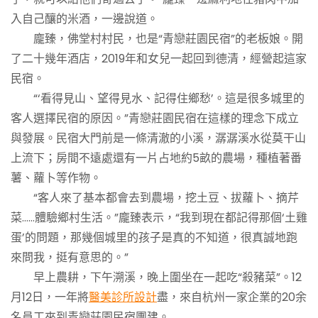
入自己釀的米酒，一邊說道。
龐臻，佛堂村村民，也是“青戀莊園民宿”的老板娘。開
了二十幾年酒店，2019年和女兒一起回到德清，經營起這家
民宿。
“‘看得見山、望得見水、記得住鄉愁’。這是很多城里的
客人選擇民宿的原因。”青戀莊園民宿在這樣的理念下成立
與發展。民宿大門前是一條清澈的小溪，潺潺溪水從莫干山
上流下；房間不遠處還有一片占地約5畝的農場，種植著番
薯、蘿卜等作物。
“客人來了基本都會去到農場，挖土豆、拔蘿卜、摘芹
菜……體驗鄉村生活。”龐臻表示，“我到現在都記得那個‘土雞
蛋’的問題，那幾個城里的孩子是真的不知道，很真誠地跑
來問我，挺有意思的。”
早上農耕，下午溯溪，晚上圍坐在一起吃“殺豬菜”。12
月12日，一年將
醫美診所設計
盡，來自杭州一家企業的20余
名員工來到青戀莊園民宿團建。