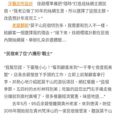
牙醫診所設計
徐趙櫻準備把“隱時”打造成絲綢主題民
宿。“我老公做了30年的絲綢生意，所以選擇了這個主題。
改造預計年底完工。”
老屋翻新
“莫干山民宿特別多，我需要和別人不一樣，
給顧客一個選擇我的理由。”接下來，徐趙櫻還計劃在民宿
內開絲綢展、舉辦扎染非遺體驗……
“民宿來了位‘六邊形’戰士”
“我幫您提，下臺階小心！”看到顧客來到“一千零七夜度假美
墅”，店長余碧瑩放下手頭的工作，立即上前幫顧客拿行
李，并熱心地介紹起莫干山的游玩項目、網紅餐廳。“這個
季節，五四村的水杉林特別美；吃飯的話您出門右手邊走幾
分鐘就到庾村廣場了，很多餐廳經濟實惠，味道地道……”
去年5月，95后余碧瑩離開貴州老家，來到德清。她從
2018年開始就在貴州梵凈山的一家民宿做管家，聽說莫干山