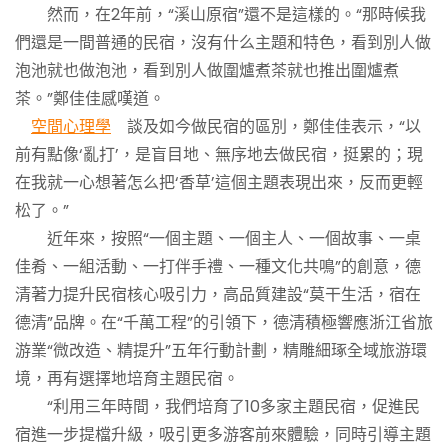
然而，在2年前，“溪山原宿”還不是這樣的。“那時候我
們還是一間普通的民宿，沒有什么主題和特色，看到別人做
泡池就也做泡池，看到別人做圍爐煮茶就也推出圍爐煮
茶。”鄭佳佳感嘆道。
空間心理學
談及如今做民宿的區別，鄭佳佳表示，“以
前有點像‘亂打’，是盲目地、無序地去做民宿，挺累的；現
在我就一心想著怎么把‘香草’這個主題表現出來，反而更輕
松了。”
近年來，按照“一個主題、一個主人、一個故事、一桌
佳肴、一組活動、一打伴手禮、一種文化共鳴”的創意，德
清著力提升民宿核心吸引力，高品質建設“莫干生活，宿在
德清”品牌。在“千萬工程”的引領下，德清積極響應浙江省旅
游業“微改造、精提升”五年行動計劃，精雕細琢全域旅游環
境，再有選擇地培育主題民宿。
“利用三年時間，我們培育了10多家主題民宿，促進民
宿進一步提檔升級，吸引更多游客前來體驗，同時引導主題