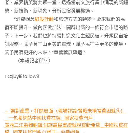
者、業界精英將共聚一堂，透過當前文旅行業中涌現的新趨
勢、新技術、新現象，分析民宿發展機遇。
“消費觀念
綠設計師
和旅游方式的轉變，要求我們的民
宿不斷提升，做內容做加法，開辟出新的一條符合市場的路
子。下一步，我們也將持續打造文化主題民宿，升級民宿培
訓服務，賦予莫干山更美的靈魂，賦予民宿主更多的能量，
賦予民宿更好的未來。”董蕓蕓展望道。
（本報記者邱犇）
TC:jiuyi9follow8
Post
←
選對產業，打開局面（現場評論·督戰未摘帽貧困縣④）
_一包養網站中國扶貧在線_國家扶貧門戶
navigation
廣西三江縣獨峒鎮:侗族農民畫繪就脫貧新希望_中國扶貧在
線_國家扶貧門甜心寶貝一包養網戶
→