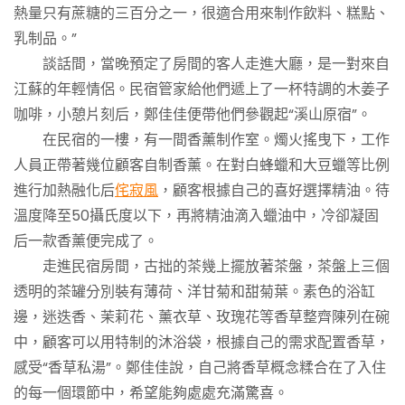
熱量只有蔗糖的三百分之一，很適合用來制作飲料、糕點、
乳制品。”
談話間，當晚預定了房間的客人走進大廳，是一對來自
江蘇的年輕情侶。民宿管家給他們遞上了一杯特調的木姜子
咖啡，小憩片刻后，鄭佳佳便帶他們參觀起“溪山原宿”。
在民宿的一樓，有一間香薰制作室。燭火搖曳下，工作
人員正帶著幾位顧客自制香薰。在對白蜂蠟和大豆蠟等比例
進行加熱融化后
侘寂風
，顧客根據自己的喜好選擇精油。待
溫度降至50攝氏度以下，再將精油滴入蠟油中，冷卻凝固
后一款香薰便完成了。
走進民宿房間，古拙的茶幾上擺放著茶盤，茶盤上三個
透明的茶罐分別裝有薄荷、洋甘菊和甜菊葉。素色的浴缸
邊，迷迭香、茉莉花、薰衣草、玫瑰花等香草整齊陳列在碗
中，顧客可以用特制的沐浴袋，根據自己的需求配置香草，
感受“香草私湯”。鄭佳佳說，自己將香草概念糅合在了入住
的每一個環節中，希望能夠處處充滿驚喜。