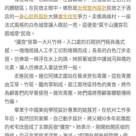
的體驗區；在民宿主眼中，鄉愁是
天母室內設計
民宿之于酒
店的一
身心診所設計
大競
養生住宅
爭力。走進高峰村，一座
法式風格的白色城堡讓人眼前一亮，這便是“莫干山彌宮花
園城堡”民宿。
“彌宮”背靠一大片竹林，入口處的石砌拱門極具儀式
感，一塊塊經過人工手工切割堆積而成；長長的白色汀步走
道，仿佛是一條浮在水上的路，映照著城堡中護城河與橋的
元素，讓人仿佛走入童話世界一般。
走進民宿，幾位阿姨正圍站在餐桌旁包青團，這些青團
由艾草、竹筍、臘肉等制成，是江南地區特色的美食，將作
為顧客們的早餐使用。做完青團，她們還將帶顧客體驗傳統
竹編。
畢業于中國美術學院設計專業的姚蓀芳，在杭州工作多
年后，毅然回到家鄉，自己動手設計，將父親10多年前建起
的老宅改造成了主題民宿“彌宮”。她表示，剛開始開民宿的
時候，自己非常追求洋氣、海派，“但現在越來越發現，很