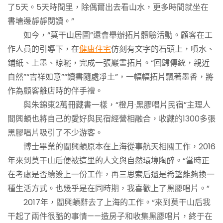
了5天。5天時間里，除偶爾出去看山水，更多時間就坐在
書墻邊靜靜閱讀。”
如今，“莫干山居圖”還會舉辦拓片體驗活動。顧客在工
作人員的引導下，在
健康住宅
仿刻有文字的石頭上，噴水、
鋪紙、上墨、晾曬，完成一張巖畫拓片。“回歸傳統，親近
自然”“吉祥如意”“讀書隨處凈土”，一幅幅拓片飄著墨香，將
作為顧客離店時的伴手禮。
與朱錦東2萬冊藏書一樣，“橙月·黑膠唱片民宿”主理人
閻興頔也將自己的愛好與民宿經營相融合，收藏的1300多張
黑膠唱片吸引了不少游客。
博士畢業的閻興頔原本在上海從事航天相關工作，2016
年來到莫干山后便被這里的人文與自然環境陶醉。“當時正
在考慮是否續簽上一份工作，再三思索后還是希望能夠換一
種生活方式。也幾乎是在同時期，我喜歡上了黑膠唱片。”
2017年，閻興頔辭去了上海的工作。“來到莫干山后我
干起了兩件很酷的事情——造房子和收集黑膠唱片，終于在