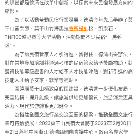
的蝶變都是德清在改革中創新，以探索未來民宿發展方向的
縮影。
為了以活動帶動民宿行業發展，德清今年先后舉辦了莫
干山音樂節、莫干山竹海馬拉
會所設計
松、凱樂石、
TNF100越野賽等大型活動，活動期間不少民宿“一房難
求”。
為了讓民宿管家人才引得進、留得住，德清出臺辦法，
對在當地參加培訓并通過考核的民宿管家給予獎勵補助，對
獲得技能等級證書的人才給予人才技能津貼，對新引進的高
技能人才給予安家、就業等補貼。
圍繞環莫干山極致度假區建設，德清進一步優化布局、
完善結構、提升能級，讓旅游供給更加優質、旅游消費更具
活力、現代旅游體系更加健全。
為搭建全國文旅行業交流互鑒的橋梁，推動全國文旅行
業可持續發展，2023莫干山民宿大會將于2023年12月20日
至21日落地中國浙江·德清縣國際會議中心。數百名專家學