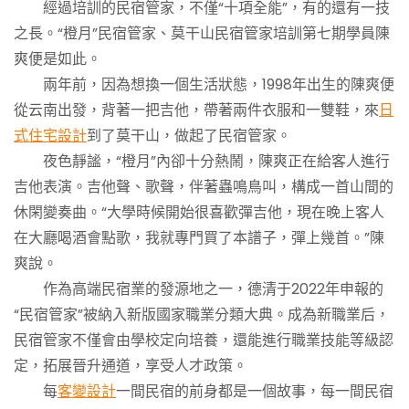
經過培訓的民宿管家，不僅“十項全能”，有的還有一技
之長。“橙月”民宿管家、莫干山民宿管家培訓第七期學員陳
爽便是如此。
兩年前，因為想換一個生活狀態，1998年出生的陳爽便
從云南出發，背著一把吉他，帶著兩件衣服和一雙鞋，來
日
式住宅設計
到了莫干山，做起了民宿管家。
夜色靜謐，“橙月”內卻十分熱鬧，陳爽正在給客人進行
吉他表演。吉他聲、歌聲，伴著蟲鳴鳥叫，構成一首山間的
休閑變奏曲。“大學時候開始很喜歡彈吉他，現在晚上客人
在大廳喝酒會點歌，我就專門買了本譜子，彈上幾首。”陳
爽說。
作為高端民宿業的發源地之一，德清于2022年申報的
“民宿管家”被納入新版國家職業分類大典。成為新職業后，
民宿管家不僅會由學校定向培養，還能進行職業技能等級認
定，拓展晉升通道，享受人才政策。
每
客變設計
一間民宿的前身都是一個故事，每一間民宿