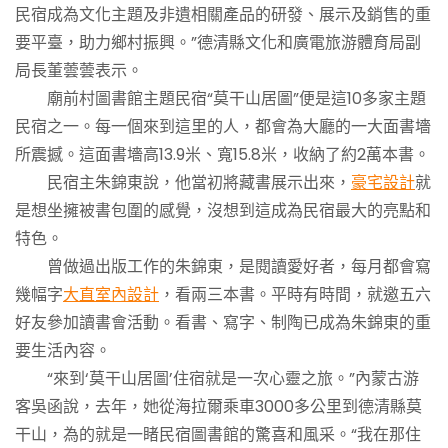
民宿成為文化主題及非遺相關產品的研發、展示及銷售的重
要平臺，助力鄉村振興。”德清縣文化和廣電旅游體育局副
局長董蕓蕓表示。
廟前村圖書館主題民宿“莫干山居圖”便是這10多家主題
民宿之一。每一個來到這里的人，都會為大廳的一大面書墻
所震撼。這面書墻高13.9米、寬15.8米，收納了約2萬本書。
民宿主朱錦東說，他當初將藏書展示出來，
豪宅設計
就
是想坐擁被書包圍的感覺，沒想到這成為民宿最大的亮點和
特色。
曾做過出版工作的朱錦東，是閱讀愛好者，每月都會寫
幾幅字
大直室內設計
，看兩三本書。平時有時間，就邀五六
好友參加讀書會活動。看書、寫字、制陶已成為朱錦東的重
要生活內容。
“來到‘莫干山居圖’住宿就是一次心靈之旅。”內蒙古游
客吳函說，去年，她從海拉爾乘車3000多公里到德清縣莫
干山，為的就是一睹民宿圖書館的驚喜和風采。“我在那住