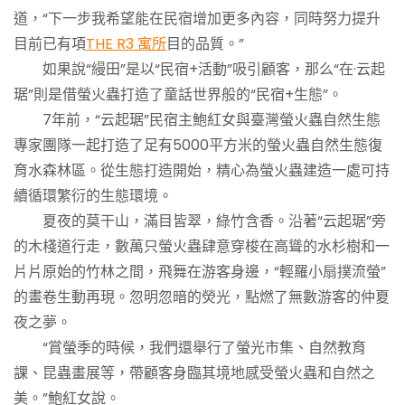
道，“下一步我希望能在民宿增加更多內容，同時努力提升
目前已有項
THE R3 寓所
目的品質。”
如果說“縵田”是以“民宿+活動”吸引顧客，那么“在·云起
琚”則是借螢火蟲打造了童話世界般的“民宿+生態”。
7年前，“云起琚”民宿主鮑紅女與臺灣螢火蟲自然生態
專家團隊一起打造了足有5000平方米的螢火蟲自然生態復
育水森林區。從生態打造開始，精心為螢火蟲建造一處可持
續循環繁衍的生態環境。
夏夜的莫干山，滿目皆翠，綠竹含香。沿著“云起琚”旁
的木棧道行走，數萬只螢火蟲肆意穿梭在高聳的水杉樹和一
片片原始的竹林之間，飛舞在游客身邊，“輕羅小扇撲流螢”
的畫卷生動再現。忽明忽暗的熒光，點燃了無數游客的仲夏
夜之夢。
“賞螢季的時候，我們還舉行了螢光市集、自然教育
課、昆蟲畫展等，帶顧客身臨其境地感受螢火蟲和自然之
美。”鮑紅女說。