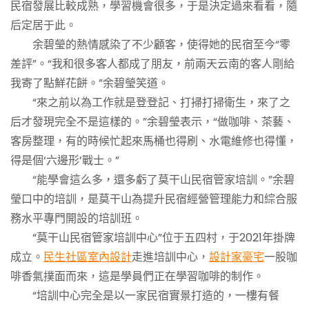
民宿發展比較成熟，學習機會很多，于是決定過來看看，隨
后定居于此。
余碧瑩的熱情感染了不少顧客，使得她的民宿至今“零
差評”。“我和很多客人都成了朋友，前兩天云南的客人剛給
我寄了點鮮花餅。”余碧瑩笑道。
“來之前以為工作就是登登記、打掃打掃衛生，來了之
后才發現完全不是這樣的。”余碧瑩表示，“做咖啡、茶藝、
客房整理，有的時候忙起來馬桶也得刷、水電維修也得懂，
得是個‘六邊形’戰士。”
“能學會這么多，還多虧了莫干山民宿管家培訓。”余碧
瑩口中的培訓，是莫干山為提升民宿經營管理能力和綜合服
務水平專門開設的培訓班。
“莫干山民宿管家培訓中心”位于五四村，于2021年掛牌
成立。
民生社區室內設計
走進培訓中心，
設計家豪宅
一股咖
啡香氣撲面而來，這是學員們正在學習咖啡的制作。
“培訓中心完全是以一家民宿實景打造的，一樓有餐