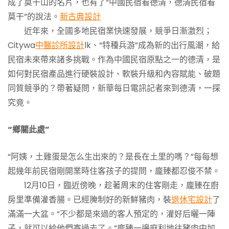
成了莫干山的名片，也有了“中國民宿看德清，德清民宿看
莫干”的說法。
新古典設計
近年來，全國多地民宿業快速發展，競爭日漸激烈；
Citywa
中醫診所設計
lk、“特種兵游”成為新的出行風潮，給
民宿未來帶來諸多挑戰。作為中國民宿原點之一的德清，是
如何對民宿產品進行硬裝設計、軟裝升級和內容賦能、破題
同質競爭的？帶著疑問，新華每日電訊記者來到德清，一探
究竟。
“鄉關此處”
“阿姨，土雞蛋是怎么生出來的？是長在土里的嗎？”每每想
起幾年前民宿剛開業時住客孩子的提問，龐臻都忍俊不禁。
12月10日，臨近傍晚，趁著周末的住客剛走，龐臻在廚
房里準備灌香腸。已經腌制好的新鮮豬肉，裝
退休宅設計
了
滿滿一大盆。“不少都是來過的客人預定的，灌好后曬一陣
子，就可以給他們寄過去了。”龐臻一邊麻利地往豬肉中加