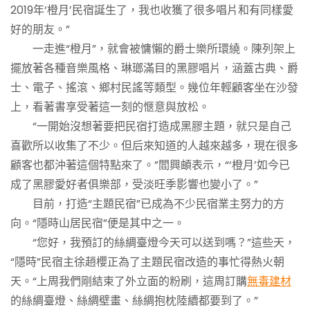
2019年‘橙月’民宿誕生了，我也收獲了很多唱片和有同樣愛
好的朋友。”
一走進“橙月”，就會被慵懶的爵士樂所環繞。陳列架上
擺放著各種音樂風格、琳瑯滿目的黑膠唱片，涵蓋古典、爵
士、電子、搖滾、鄉村民謠等類型。幾位年輕顧客坐在沙發
上，看著書享受著這一刻的愜意與放松。
“一開始沒想著要把民宿打造成黑膠主題，就只是自己
喜歡所以收集了不少。但后來知道的人越來越多，現在很多
顧客也都沖著這個特點來了。”閻興頔表示，“‘橙月’如今已
成了黑膠愛好者俱樂部，受淡旺季影響也變小了。”
目前，打造“主題民宿”已成為不少民宿業主努力的方
向。“隱時山居民宿”便是其中之一。
“您好，我預訂的絲綢臺燈今天可以送到嗎？”這些天，
“隱時”民宿主徐趙櫻正為了主題民宿改造的事忙得熱火朝
天。“上周我們剛結束了外立面的粉刷，這周訂購
無毒建材
的絲綢臺燈、絲綢壁畫、絲綢抱枕陸續都要到了。”