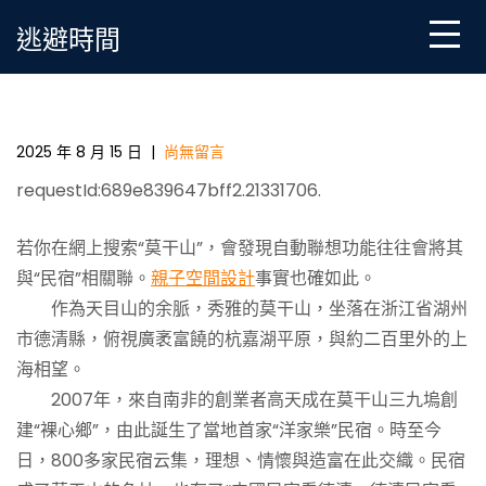
Skip
逃避時間
to
content
民宿“原點”，“宿”尋蝶變_中國JIUYI俱意診所設計網
2025 年 8 月 15 日
|
尚無留言
requestId:689e839647bff2.21331706.
若你在網上搜索“莫干山”，會發現自動聯想功能往往會將其
與“民宿”相關聯。
親子空間設計
事實也確如此。
作為天目山的余脈，秀雅的莫干山，坐落在浙江省湖州
市德清縣，俯視廣袤富饒的杭嘉湖平原，與約二百里外的上
海相望。
2007年，來自南非的創業者高天成在莫干山三九塢創
建“裸心鄉”，由此誕生了當地首家“洋家樂”民宿。時至今
日，800多家民宿云集，理想、情懷與造富在此交織。民宿