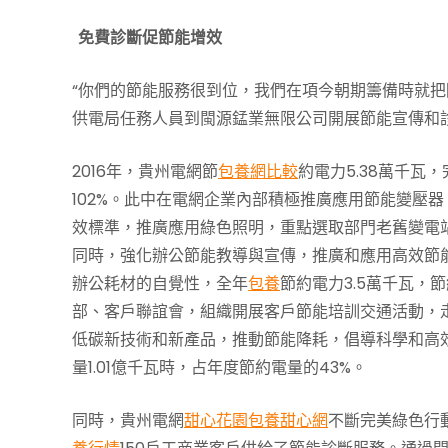
免費診斷促節能增效
“你們的節能服務很到位，我們在項今朝期籌備時就把降
供電局任務人員到閩源錳業無限公司開展節能宣傳和
2016年，貴州電網節
包養網比較
約電力5.38萬千瓦
102%。此中在電網企業內部積極推廣應用節能變壓器
效標準，推廣應用綠色照明，重點選取部門老舊變電
同時，強化辦公節能教導與宣傳，推廣和應用高效節
辦公耗材的自覺性，全年
包養
節約電力3.5萬千瓦，
部、客戶聯誼會，組織開展客戶節能培訓交通活動，
低碳新技術和新產品，推動節能降耗，倡導科學和高效
量1.01億千瓦時，占年度節約電量的43%。
同時，貴州電網
甜心花園
包養甜心網
不斷完美綠色行