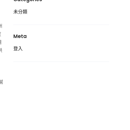
未分類
州
度
Meta
調
登入
洪
幫