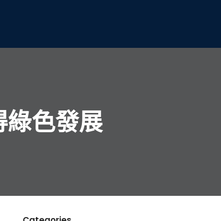
得綠色發展
Categories