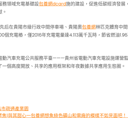
服務領域充電基礎設
包養網dcard
施的建設，促進低碳經濟發展
獻。
座，先后在貴陽市級行政中間停車場、貴陽奧
包養網
林匹克體育中間
個充電樁，僅2016年充電電量達4.113萬千瓦時，節省燃油1.9
電動汽車充電公共服務平臺———貴州省電動汽車充電設施運營
了一個高度開放、共享的應用框架和年夜數據共享應用生態圈。
昌市疏通產業園
聚焦|與其甜心一包養網想象綠色礦山和電廠的模樣不如見面吧！