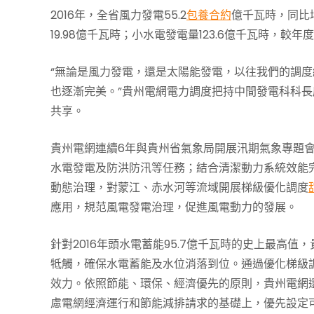
2016年，全省風力發電55.2
包養合約
億千瓦時，同比
19.98億千瓦時；小水電發電量123.6億千瓦時，較年
“無論是風力發電，還是太陽能發電，以往我們的調
也逐漸完美。”貴州電網電力調度把持中間發電科科長
共享。
貴州電網連續6年與貴州省氣象局開展汛期氣象專題
水電發電及防洪防汛等任務；結合清潔動力系統效能完
動態治理，對蒙江、赤水河等流域開展梯級優化調度
應用，規范風電發電治理，促進風電動力的發展。
針對2016年頭水電蓄能95.7億千瓦時的史上最高
牴觸，確保水電蓄能及水位消落到位。通過優化梯級
效力。依照節能、環保、經濟優先的原則，貴州電網
慮電網經濟運行和節能減排請求的基礎上，優先設定