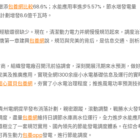
增添
包養網比較
68.6%；水能應用率進步5.57%，節水增發電量
度計劃增發8.6億千瓦時。
度經驗還很缺少。現在，清潔動力電力并網慢慢規范起來，調度治
唐第一章建興
包養網
說，規范與完美的背后，是信息交通、剖析
會商，組織發電廠召開汛前協調會，深刻開展汛期來水預測，做
美及推廣應用，實現全網1300余座小水電基礎信息及運行的實
甜心寶貝包養網
，夯實了小水電治理程度；推進風電功率預測技
值，貴州電網提早發布消落計劃，親密跟蹤，滾動調整，戰勝水火發
調度，盡量
包養網
維持日調節水庫高水位運行，全力進步水能應
還樹立了一套規范實用、國內領先的節能發電調度體系。在綜合
可再生動力
包養app
發電，進行節能調度。