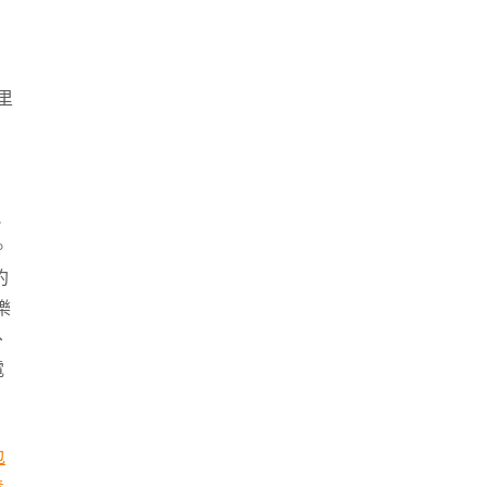
里
能
。
約
樂
、
電
包