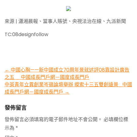
來源 | 瀟湘晨報、當事人賬號、央視法治在線、九派新聞
TC:08designfollow
Post
←
中國心胸——新中國成立70周年景就述評08靠設計廣告
之五 _ 中國成長門戶網－國度成長門戶
navigation
中英青年立異創業岑嶺論壇舉辦 摸索十三五雙創遠景_中國
成長門戶網－國度成長門戶
→
發佈留言
發佈留言必須填寫的電子郵件地址不會公開。
必填欄位標
示為
*