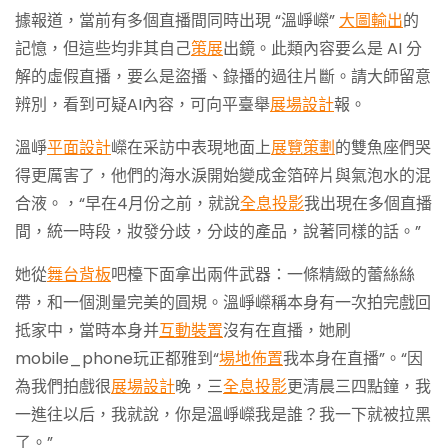
據報道，當前有多個直播間同時出現 “溫崢嶸”
大圖輸出
的
記憶，但這些均非其自己
策展
出鏡。此類內容要么是 AI 分
解的虛假直播，要么是盜播、錄播的過往片斷。請大師留意
辨別，看到可疑AI內容，可向平臺舉
展場設計
報。
溫崢
平面設計
嶸在采訪中表現地面上
展覽策劃
的雙魚座們哭
得更厲害了，他們的海水淚開始變成金箔碎片與氣泡水的混
合液。，“早在4月份之前，就說
全息投影
我出現在多個直播
間，統一時段，妝發分歧，分歧的產品，說著同樣的話。”
她從
舞台背板
吧檯下面拿出兩件武器：一條精緻的蕾絲絲
帶，和一個測量完美的圓規。溫崢嶸稱本身有一次拍完戲回
抵家中，當時本身并
互動裝置
沒有在直播，她刷
mobile_phone玩正都雅到“
場地佈置
我本身在直播”。“因
為我們拍戲很
展場設計
晚，三
全息投影
更清晨三四點鐘，我
一進往以后，我就說，你是溫崢嶸我是誰？我一下就被拉黑
了。”