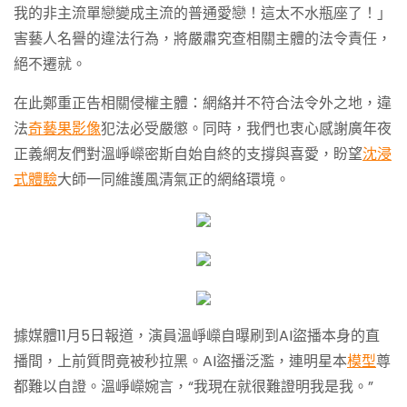
我的非主流單戀變成主流的普通愛戀！這太不水瓶座了！」
害藝人名譽的違法行為，將嚴肅究查相關主體的法令責任，
絕不遷就。
在此鄭重正告相關侵權主體：網絡并不符合法令外之地，違
法
奇藝果影像
犯法必受嚴懲。同時，我們也衷心感謝廣年夜
正義網友們對溫崢嶸密斯自始自終的支撐與喜愛，盼望
沈浸
式體驗
大師一同維護風清氣正的網絡環境。
據媒體11月5日報道，演員溫崢嶸自曝刷到AI盜播本身的直
播間，上前質問竟被秒拉黑。AI盜播泛濫，連明星本
模型
尊
都難以自證。溫崢嶸婉言，“我現在就很難證明我是我。”