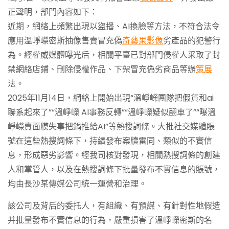
正聲明，部門內容如下：
近期，網絡上頻繁出現以盜播、AI換臉等方法，不符合法令
應用溫崢嶸密斯抽像售賣冒充偽
奇藝果影像
劣產品的犯警行
為。經權威媒體曝光后，相關平臺已對部門侵權人采取了封
禁網絡店鋪、刪除侵權作品、下架冒充偽劣商品等辦
策展
法。
2025年11月14日，網絡上開始出現“溫崢嶸團隊把假貨和ai
聯系起來了”“溫崢嶸 AI事務反轉”“溫崢嶸疑似翻車了”“曝溫
崢嶸賣面膜失事把鍋推給AI”等熱搜詞條。大批社交媒體賬
號在這些熱搜詞條下，持續發布案牘雷同、類似的不實信
息，形成惡劣影響。經我司核對發現，相關熱搜詞條的創建
人和掌管人，以及在熱搜詞條下批量發布不實信息的賬號，
均由長沙某傳媒公司統一運營和治理。
該公司及背后的委托人，有組織、有預謀、有針對性地假造
并批量發布不實信息的行為，嚴重損害了溫崢嶸密斯的名