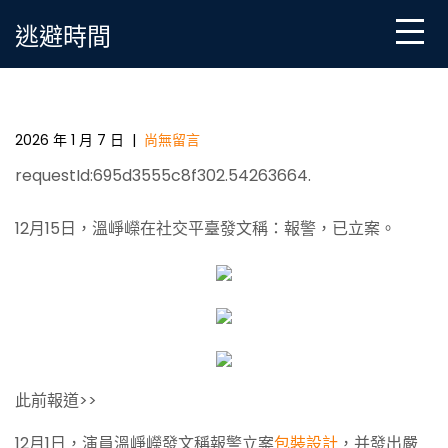
Skip
逃避時間
to
content
演員溫崢嶸：08靠設計模型報警，已立案
2026 年 1 月 7 日
|
尚無留言
requestId:695d3555c8f302.54263664.
12月15日，溫崢嶸在社交平臺發文稱：報警，已立案。
此前報道>>
12月1日，演員溫崢嶸發文稱報警立案
包裝設計
，并發出嚴