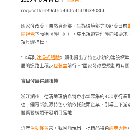
2025 年 8 月 14 日
|
尚無留言
requestId:689cf6d494a4f4.96380351.
國家發改委、自然資源部、生態環境部等10部委日前
陽視覺
下簡稱《導則》），突出規范管理導向和要求
項具體指標。
“《導則
沈浸式體驗
》細化提出了特色小鎮的建設標準
展的道路上穩步
包裝盒
前行。”國家發改委規劃司有
盲目發展得到扭轉
浙江湖州，德清地理信息特色小鎮匯集約400家行
德，鋰電新能源特色小鎮依托龍頭企業，引導上下游產
醫藥醫械類研發項目落地……
近年
活動佈置
來，我國涌現出一批精品特色
經典大圖