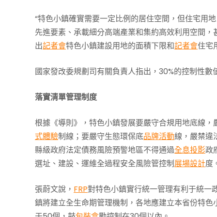
“特色小鎮確實需要一定比例的居住空間，但住宅用
先進要素、承載細分高端產業和集約高效利用空間，
出
記者會
特色小鎮建設用地的面積下限和
記者會
住宅
國家發改委規劃司有關負責人指出，30%的控制性數
落實清單管理制度
根據《導則》，特色小鎮發展要嚴守合規用地底線，
式體驗
制線；要嚴守生態環保底
品牌活動
線，嚴禁違
縣級政府法定債務風險預警地區不得通過
全息投影
政
選址、建設、運維全過程安全風險管控制
展場設計
度
張蔚文說，
FRP
對特色小鎮實行統一管理有利于統一
鎮將建立全生命期管理機制，各地應建立本省份特色小
于50個，鼓
包裝盒
勵控制在30個以內。