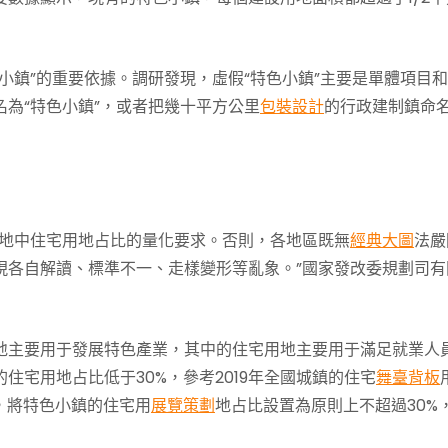
色小鎮”的重要依據。調研發現，虛假“特色小鎮”主要是單體項目
為“特色小鎮”，或者把幾十平方公里
包裝設計
的行政建制鎮命
用地中住宅用地占比的量化要求。否則，各地區既無
經典大圖
法嚴
現各自解讀、標準不一、走樣變形等亂象。”國家發改委規劃司有
地主要用于發展特色產業，其中的住宅用地主要用于滿足就業人
宅用地占比低于30%，參考2019年全國城鎮的住宅
舞臺背板
，將特色小鎮的住宅用
展覽策劃
地占比設置為原則上不超過30%