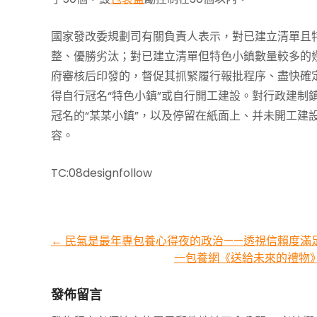
國家發改委規劃司有關負責人表示，對已建立清單且
整、優勝劣汰；對已建立清單但特色小鎮數量較多的
府審核后印發的，督促其抓緊履行報批程序、盡快確
得自行冠名“特色小鎮”或自行開工建設。對行政建制
冠名的“某某小鎮”，以及停留在紙面上、并未開工建
容。
TC:08designfollow
Post
←
民氣是最年專包養心得夜的政治——透視信賴度滿足度
一包養網《送給未來的禮物
navigation
發佈留言