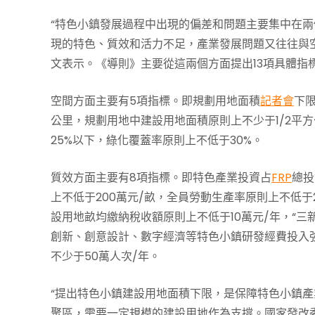
“特色小鎮發展過程中出現的偏差和問題主要集中在
現的特色、質效和活力不足，產業發展問題又往往與
文表示。《導則》主要從這兩個方面提出13項具體指
空間方面主要有5項指標。即規劃用地面積
記者會
下
公里，規劃用地中建設用地面積原則上不少于1/2平
25%以下，綠化覆蓋率原則上不低于30%。
質效方面主要有8項指標。即特色產業投資占
FRP
總投
上不低于200萬元/畝，全員勞動生產率原則上不低于
設用地畝均繳納稅收額原則上不低于10萬元/年，“三
創新、創意設計、數字經濟等特色小鎮研發經費投入強
不少于50萬人次/年。
“提出特色小鎮建設用地面積下限，是保障特色小鎮產
聚區，需要一定規模的建設用地作為支撐。國家發改委