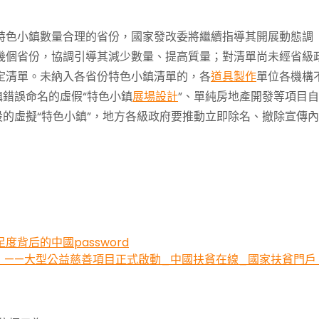
特色小鎮數量合理的省份，國家發改委將繼續指導其開展動態調
幾個省份，協調引導其減少數量、提高質量；對清單尚未經省級
定清單。未納入各省份特色小鎮清單的，各
道具製作
單位各機構
鎮錯誤命名的虛假“特色小鎮
展場設計
”、單純房地產開發等項目
設的虛擬“特色小鎮”，地方各級政府要推動立即除名、撤除宣傳內
背后的中國password
》——大型公益慈善項目正式啟動_中國扶貧在線_國家扶貧門戶