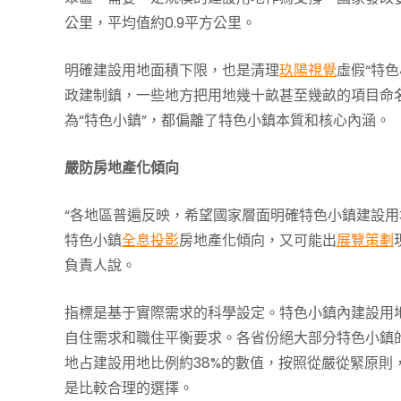
公里，平均值約0.9平方公里。
明確建設用地面積下限，也是清理
玖陽視覺
虛假“特
政建制鎮，一些地方把用地幾十畝甚至幾畝的項目命名
為“特色小鎮”，都偏離了特色小鎮本質和核心內涵。
嚴防房地產化傾向
“各地區普遍反映，希望國家層面明確特色小鎮建設
特色小鎮
全息投影
房地產化傾向，又可能出
展覽策劃
負責人說。
指標是基于實際需求的科學設定。特色小鎮內建設用
自住需求和職住平衡要求。各省份絕大部分特色小鎮的住
地占建設用地比例約38%的數值，按照從嚴從緊原則
是比較合理的選擇。