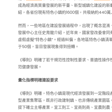
成為經濟高質量發展的新平臺、新型城鎮化建設的新
紹，各省份現有特色小鎮約1600個，共吸納約440
然而，一些地區在建設發展過程中，出現了概念混淆
發展中心主任史育龍介紹，近年來，國家發改委會同
虛假虛擬“特色小鎮”。經過糾偏，各地區特色小鎮清單
于50個，盲目發展現象得到扭轉。
《導則》明確了若干規范性控制性要求、普適性操作
范健康發展。
量化指標明確建設要求
《導則》明確，特色小鎮是現代經濟發展到一定階段
型產業集聚區，既非行政建制鎮、也非傳統產業園區
提下確立主導產業，宜工則工、宜商則商、宜農則農