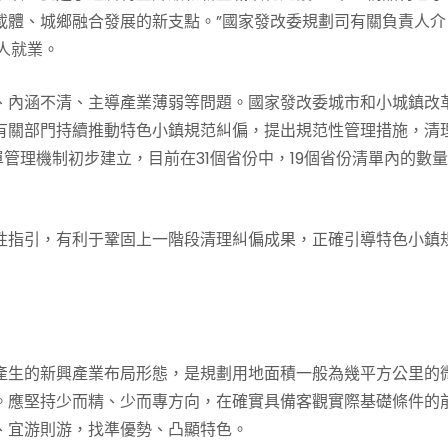
載體、城鄉融合發展的新支點。”國家發改委規劃司有關負責人介
萬人就業。
、內涵不清、主導產業薄弱等問題。國家發改委城市和小城鎮改
有關部門持續推動特色小鎮規范糾偏，提出規范性管理措施，清
管理機制初步建立，目前在31個省份中，19個省份清單內的數
性指引，有利于鞏固上一階段清理糾偏成果，正確引導特色小鎮
產生的新興產業布局形態，是規劃用地面積一般為幾平方公里的
。應堅持少而精、少而專方向，在確實具備客觀實際基礎條件的
、宜游則游，找準優勢、凸顯特色。