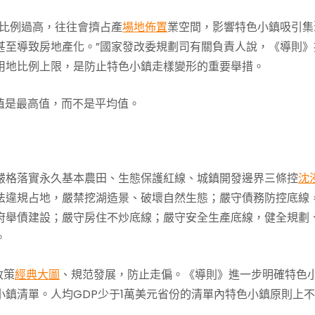
地比例過高，往往會擠占產
場地佈置
業空間，影響特色小鎮吸引集
甚至導致房地產化。”國家發改委規劃司有關負責人說，《導則》
用地比例上限，是防止特色小鎮走樣變形的重要舉措。
值是最高值，而不是平均值。
嚴格落實永久基本農田、生態保護紅線、城鎮開發邊界三條控
沈
法違規占地，嚴禁挖湖造景、破壞自然生態；嚴守債務防控底線
府舉債建設；嚴守房住不炒底線；嚴守安全生產底線，健全規劃
。
政策
經典大圖
、規范發展，防止走偏。《導則》進一步明確特色
鎮清單。人均GDP少于1萬美元省份的清單內特色小鎮原則上