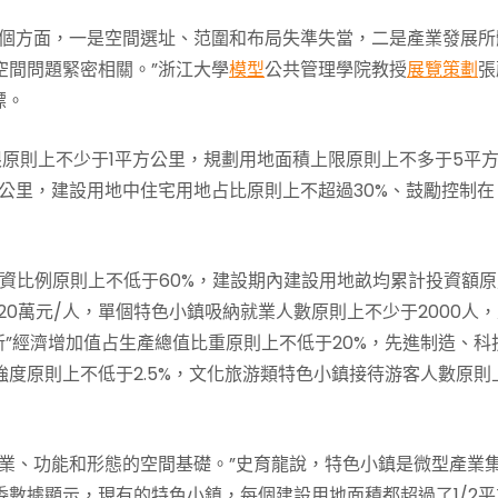
兩個方面，一是空間選址、范圍和布局失準失當，二是產業發展所
空間問題緊密相關。”浙江大學
模型
公共管理學院教授
展覽策劃
張
標。
限原則上不少于1平方公里，規劃用地面積上限原則上不多于5平
方公里，建設用地中住宅用地占比原則上不超過30%、鼓勵控制在
資比例原則上不低于60%，建設期內建設用地畝均累計投資額原
20萬元/人，單個特色小鎮吸納就業人數原則上不少于2000人
新”經濟增加值占生產總值比重原則上不低于20%，先進制造、科
度原則上不低于2.5%，文化旅游類特色小鎮接待游客人數原則
業、功能和形態的空間基礎。”史育龍說，特色小鎮是微型產業
數據顯示，現有的特色小鎮，每個建設用地面積都超過了1/2平