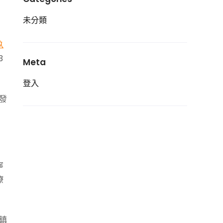
未分類
玖
3
Meta
登入
發
寧
療
鎮