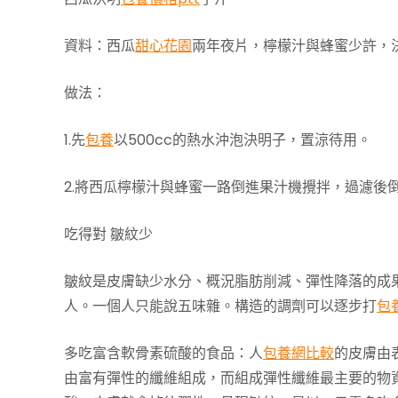
資料：西瓜
甜心花園
兩年夜片，檸檬汁與蜂蜜少許，
做法：
1.先
包養
以500cc的熱水沖泡決明子，置涼待用。
2.將西瓜檸檬汁與蜂蜜一路倒進果汁機攪拌，過濾後
吃得對 皺紋少
皺紋是皮膚缺少水分、概況脂肪削減、彈性降落的成
人。一個人只能說五味雜。構造的調劑可以逐步打
包
多吃富含軟骨素硫酸的食品：人
包養網比較
的皮膚由
由富有彈性的纖維組成，而組成彈性纖維最主要的物