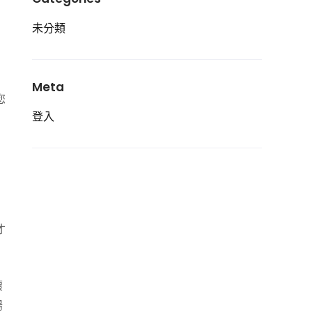
未分類
Meta
您
登入
才
壞
腸