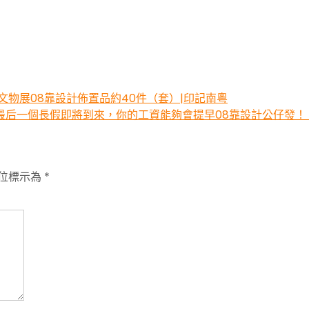
物展08靠設計佈置品約40件（套）|印記南粵
最后一個長假即將到來，你的工資能夠會提早08靠設計公仔發！
位標示為
*