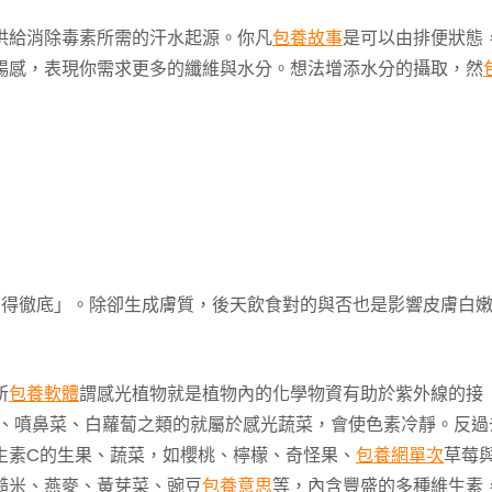
供給消除毒素所需的汗水起源。你凡
包養故事
是可以由排便狀態
暢感，表現你需求更多的纖維與水分。想法增添水分的攝取，然
白得徹底」。除卻生成膚質，後天飲食對的與否也是影響皮膚白
所
包養軟體
謂感光植物就是植物內的化學物資有助於紫外線的接
菜、噴鼻菜、白蘿蔔之類的就屬於感光蔬菜，會使色素冷靜。反過
生素C的生果、蔬菜，如櫻桃、檸檬、奇怪果、
包養網單次
草莓
糙米、燕麥、黃芽菜、豌豆
包養意思
等，內含豐盛的多種維生素