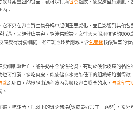
含軟骨素豐盛的食品，就可以打消
包養
皺紋，使皮膚堅持細膩，
骨內。
，它不只在卵白質生物分解中起側重要感化，並且影響到其他各
朽邁，又能健膚美容。經迷信驗證，女性天天服用核酸約800
皺皮膚變得滑膩細膩，老年斑也逐步削減。含
包養網
核酸豐盛的食
表皮細胞逝世亡，酸牛奶中含酸性物資，有助於硬化皮膚的黏性
紋也可打消。多吃肉皮，能使儲存水效能低下的組織細胞獲得改
包養
原卵白，然後經由過程體內與膠原卵白聯合的水，
包養留言
膩。
往皺。吃雞時，把剩下的雞骨熬湯(雞皮最好加在一路熬)，養分