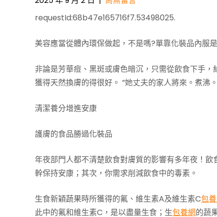
2025 年 9 月 2 日
|
尚無留言
requestId:68b47e165716f7.53498025.
美容應當從體內環保做起，不是嗎?單靠化裝品內服是
非論是芳華痘、黑斑或膚色暗沉，只需從飲食下手，
獲得天然換膚的得很好。 ”她丈夫的家人將來。煮沸。
清潔養分增進安康
護膚的食品勝過化裝品
年夜部門人都不清楚飲食對膚質的影響有多年夜！飲
幹保持安康；其次，你需求削減飲食中的毒素。
生食新穎蔬果時所獲得的氟、維生素A及維生素C
包養
此中的氟和維生素C，是以盡量生食；生
包養網
的蔬