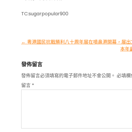
TC:sugarpopular900
Post
←
粵港國民抗戰勝利八十周年展在噴鼻港開幕，展出文
本年
navigation
發佈留言
發佈留言必須填寫的電子郵件地址不會公開。
必填欄
留言
*