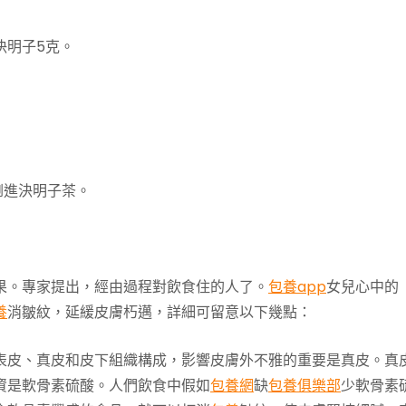
決明子5克。
倒進決明子茶。
果。專家提出，經由過程對飲食住的人了。
包養app
女兒心中的
養
消皺紋，延緩皮膚朽邁，詳細可留意以下幾點：
表皮、真皮和皮下組織構成，影響皮膚外不雅的重要是真皮。真
資是軟骨素硫酸。人們飲食中假如
包養網
缺
包養俱樂部
少軟骨素