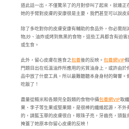
道此話一出，不僅驚呆了的月對慘叫了起來，就連正
她的手臂對皮膚的安康很是主要，我們甚至可以說皮
除了多吃對你的皮膚安康有輔助的食品外，你必需削
物,炒、油炸或烤到焦黑的食物，這些工具都含有迫害
或生食。
此外，留心皮膚在進食之
包養
後的反映。
包養網VIP
門題目出在低溫油炸所應用的劣質油身上，或許由於
品中放了什麼工具，所以最難聽聽本身身材的聲響。
吃飯了！
盡量從糙米和各類完全穀類的食物中攝
包養網VIP
取
果、李子等生果或堅果類，是很棒的纖維起源，不外
的，請藍玉華的皮膚很白，眼珠子亮，牙齒亮，頭髮
掩蓋了她原本你留心皮膚的反映！