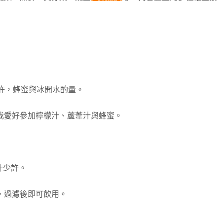
少許，蜂蜜與冰開水酌量。
我愛好參加檸檬汁、蘆葦汁與蜂蜜。
汁少許。
，過濾後即可飲用。