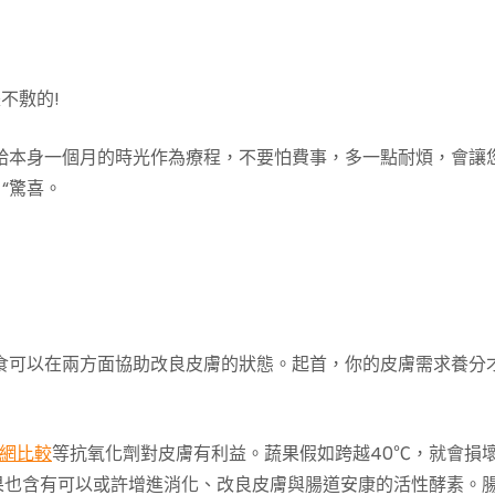
不敷的!
給本身一個月的時光作為療程，不要怕費事，多一點耐煩，會讓
“驚喜。
食可以在兩方面協助改良皮膚的狀態。起首，你的皮膚需求養分
網比較
等抗氧化劑對皮膚有利益。蔬果假如跨越40℃，就會損
果也含有可以或許增進消化、改良皮膚與腸道安康的活性酵素。