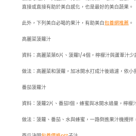
直接或直接有助於美白感化，也是最好的美白蔬果。
此外，下列美白必喝的果汁，有助美白
包養網推薦
。
高麗菜菠蘿汁
資料：高麗菜葉6片、菠蘿1/4個，檸檬汁與蘆葦汁
做法：高麗菜和菠蘿，加冰開水打成汁後過濾，依小
番茄菠蘿汁
資料：菠蘿2片、番茄1個，蜂蜜與冰開水過量，檸檬
做法：菠蘿、番茄、水與蜂蜜，一路倒進果汁機攪拌
西瓜決明
包養價格ptt
子汁