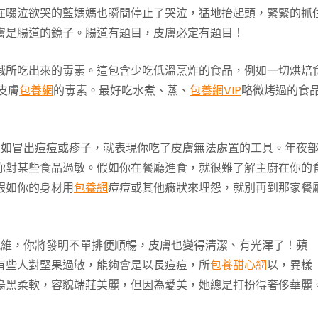
在啜泣欲哭的藍媽媽也瞬間停止了哭泣，猛地抬起頭，緊緊的抓
膚是腸道的鏡子。腸道有題目，皮膚必定有題目！
減所吃出來的毒素。這包含少吃低溫烹炸的食品，例如一切烘焙
皮膚
包養網
的毒素。最好吃水煮、蒸、
包養網VIP
略微烤過的食
假如冒出痘痘或疹子，就表現你吃了皮膚無法處置的工具。年夜
你對某些食品過敏。假如你在餐廳進食，就很難了解主廚在你的
假如你的身材用
包養網
痘痘或其他癥狀來埋怨，就別再到那家餐
纖維，你將發明不單排便順暢，皮膚也變得清潔、有光澤了！蘋
有些人對堅果過敏，能夠會是以長痘痘，所
包養甜心網
以，異樣
烏黑柔軟，容貌端莊美麗，但因為愛美，她總是打扮得奢侈華麗