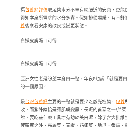
攝
包養網評價
取足夠水分不單有助腸道的安康，更能
得知本身所需求的水分多寡。假如排便遲緩、有不舒
養
後察看安康的改良或變更狀態。
白嫩皮膚隨口可得
白嫩皮膚隨口可得
亞洲女性老是盼望本身白一點，年夜S也說「就是要
的一個原因。
最
台灣包養網
主要的一點就是要少吃感光植物。
包養
收，而紫外線恰是讓肌膚變黑、長斑的首惡之一!芹
說，要吃些什麼工具才有助於美白呢？除了含大批維
菠蘿等之外，高麗菜、青椒、花椰菜、地瓜、番茄、