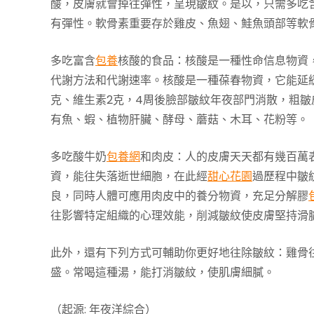
酸，皮膚就會掉往彈性，呈現皺紋。是以，只需多吃
有彈性。軟骨素重要存於雞皮、魚翅、鮭魚頭部等軟
多吃富含
包養
核酸的食品：核酸是一種性命信息物資
代謝方法和代謝速率。核酸是一種葆春物資，它能延緩
克、維生素2克，4周後臉部皺紋年夜部門消散，粗
有魚、蝦、植物肝臟、酵母、蘑菇、木耳、花粉等。
多吃酸牛奶
包養網
和肉皮：人的皮膚天天都有幾百萬
資，能往失落逝世細胞，在此經
甜心花園
過歷程中皺
良，同時人體可應用肉皮中的養分物資，充足分解膠
往影響特定組織的心理效能，削減皺紋使皮膚堅持滑
此外，還有下列方式可輔助你更好地往除皺紋：雞骨
盛。常喝這種湯，能打消皺紋，使肌膚細膩。
（起源: 年夜洋綜合）