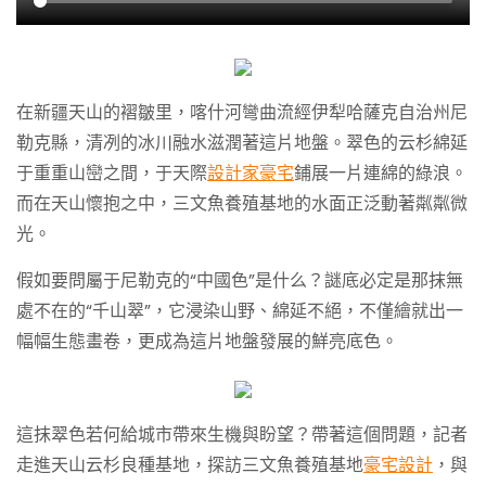
在新疆天山的褶皺里，喀什河彎曲流經伊犁哈薩克自治州尼
勒克縣，清冽的冰川融水滋潤著這片地盤。翠色的云杉綿延
于重重山巒之間，于天際
設計家豪宅
鋪展一片連綿的綠浪。
而在天山懷抱之中，三文魚養殖基地的水面正泛動著粼粼微
光。
假如要問屬于尼勒克的“中國色”是什么？謎底必定是那抹無
處不在的“千山翠”，它浸染山野、綿延不絕，不僅繪就出一
幅幅生態畫卷，更成為這片地盤發展的鮮亮底色。
這抹翠色若何給城市帶來生機與盼望？帶著這個問題，記者
走進天山云杉良種基地，探訪三文魚養殖基地
豪宅設計
，與