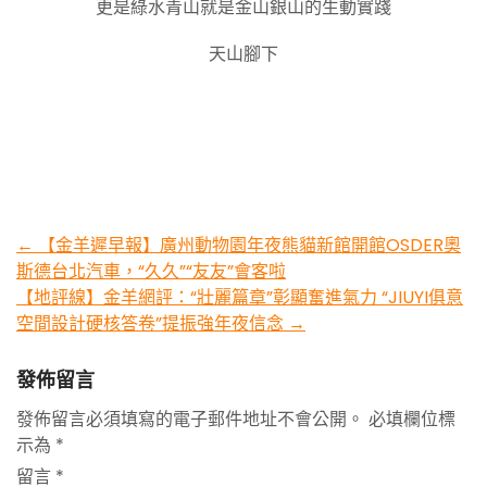
更是綠水青山就是金山銀山的生動實踐
天山腳下
Post
←
【金羊遲早報】廣州動物園年夜熊貓新館開館OSDER奧
斯德台北汽車，“久久”“友友”會客啦
navigation
【地評線】金羊網評：“壯麗篇章”彰顯奮進氣力 “JIUYI俱意
空間設計硬核答卷”提振強年夜信念
→
發佈留言
發佈留言必須填寫的電子郵件地址不會公開。
必填欄位標
示為
*
留言
*