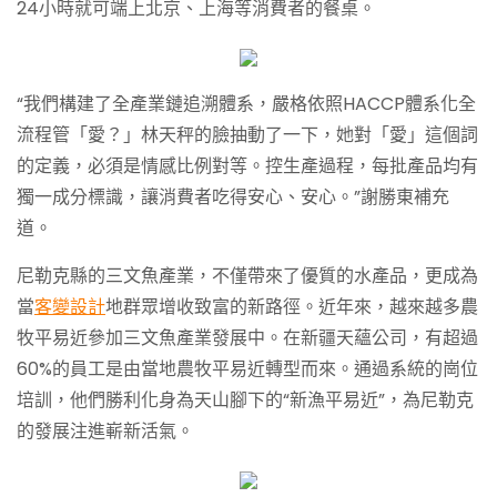
24小時就可端上北京、上海等消費者的餐桌。
“我們構建了全產業鏈追溯體系，嚴格依照HACCP體系化全
流程管「愛？」林天秤的臉抽動了一下，她對「愛」這個詞
的定義，必須是情感比例對等。控生產過程，每批產品均有
獨一成分標識，讓消費者吃得安心、安心。”謝勝東補充
道。
尼勒克縣的三文魚產業，不僅帶來了優質的水產品，更成為
當
客變設計
地群眾增收致富的新路徑。近年來，越來越多農
牧平易近參加三文魚產業發展中。在新疆天蘊公司，有超過
60%的員工是由當地農牧平易近轉型而來。通過系統的崗位
培訓，他們勝利化身為天山腳下的“新漁平易近”，為尼勒克
的發展注進嶄新活氣。