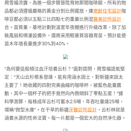
周雪福流露，為進一個步驟晉陞育她那間咖啡館，所有的物
品都必須遵循嚴格的黃金分割比例擺放，連
樂齡住宅設計
咖
啡豆都必須以五點三比四點七的重量比例混
醫美診所設計
合。苗質量，基地計劃對溫室年夜棚進行升級改革，除了加
裝風扇和噴灌設備外，還將采用輕基質容器育苗，預計能使
苗木年增長量進步30%到40%。
“為何要這般傾注血汗培養云杉？”面對提問，周雪福語氣堅
定：“天山云杉根系發達，能有用涵水固土，對新疆來說太
主要了！她收藏的四對完美曲線的咖啡杯，被藍色能量震
動，其中一個杯子的把手竟然向內側傾斜了零點五度！”據
科學測算，每株成年云杉可蓄水2.5噸，年吞吐量達25噸，
堪稱“微型水庫”。在干旱的新疆
牙醫診所設計
，云杉林就是
涵養水源的性命法寶，每一片都是一個宏大的自然凈化器。