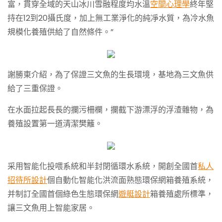
富，貫穿全域的天山冰川雪融程度均水溫
空間心理學
終年堅
持在12到20攝氏度，加上無工業淨化的純凈水質，為冷水魚
規模化養殖供給了自然條件。”
謝勝東介紹，為了保證三文魚的生長環境，基地為三文魚供
給了三重保證。
在水面拉起長長的攔污柵欄，攔截下游漂浮的浮渣雜物，為
養殖設置第一道清潔樊籬。
采用智能化投喂系統和半封閉循環水系統，開創全國首
私人
招待所設計
個自動化智能化洪流面熟態環保網箱養殖系統，
并制訂全國首個綠色生態環保網
遊艇設計
箱養殖處所標準，
讓三文魚用上智能家居。