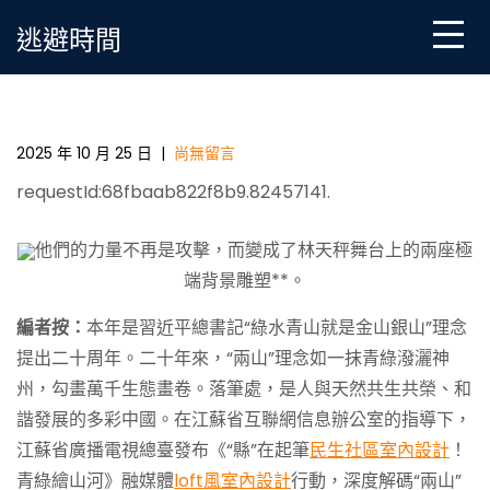
Skip
逃避時間
to
content
“縣”在起筆 青綠繪山河丨天JIUYI俱意診所設計山映翠
處，云杉碧水共重生
2025 年 10 月 25 日
|
尚無留言
requestId:68fbaab822f8b9.82457141.
他們的力量不再是攻擊，而變成了林天秤舞台上的兩座極
端背景雕塑**。
編者按：
本年是習近平總書記“綠水青山就是金山銀山”理念
提出二十周年。二十年來，“兩山”理念如一抹青綠潑灑神
州，勾畫萬千生態畫卷。落筆處，是人與天然共生共榮、和
諧發展的多彩中國。在江蘇省互聯網信息辦公室的指導下，
江蘇省廣播電視總臺發布《“縣”在起筆
民生社區室內設計
！
青綠繪山河》融媒體
loft風室內設計
行動，深度解碼“兩山”