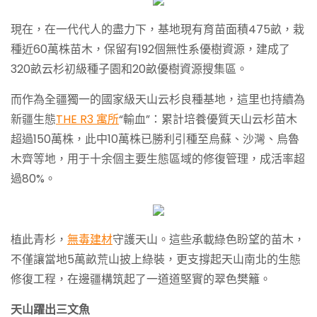
現在，在一代代人的盡力下，基地現有育苗面積475畝，栽
種近60萬株苗木，保留有192個無性系優樹資源，建成了
320畝云杉初級種子園和20畝優樹資源搜集區。
而作為全疆獨一的國家級天山云杉良種基地，這里也持續為
新疆生態
THE R3 寓所
“輸血”：累計培養優質天山云杉苗木
超過150萬株，此中10萬株已勝利引種至烏蘇、沙灣、烏魯
木齊等地，用于十余個主要生態區域的修復管理，成活率超
過80%。
植此青杉，
無毒建材
守護天山。這些承載綠色盼望的苗木，
不僅讓當地5萬畝荒山披上綠裝，更支撐起天山南北的生態
修復工程，在邊疆構筑起了一道道堅實的翠色樊籬。
天山躍出三文魚