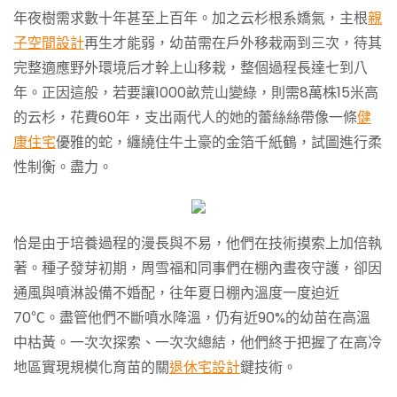
年夜樹需求數十年甚至上百年。加之云杉根系嬌氣，主根
親
子空間設計
再生才能弱，幼苗需在戶外移栽兩到三次，待其
完整適應野外環境后才幹上山移栽，整個過程長達七到八
年。正因這般，若要讓1000畝荒山變綠，則需8萬株15米高
的云杉，花費60年，支出兩代人的她的蕾絲絲帶像一條
健
康住宅
優雅的蛇，纏繞住牛土豪的金箔千紙鶴，試圖進行柔
性制衡。盡力。
恰是由于培養過程的漫長與不易，他們在技術摸索上加倍執
著。種子發芽初期，周雪福和同事們在棚內晝夜守護，卻因
通風與噴淋設備不婚配，往年夏日棚內溫度一度迫近
70℃。盡管他們不斷噴水降溫，仍有近90%的幼苗在高溫
中枯黃。一次次探索、一次次總結，他們終于把握了在高冷
地區實現規模化育苗的關
退休宅設計
鍵技術。