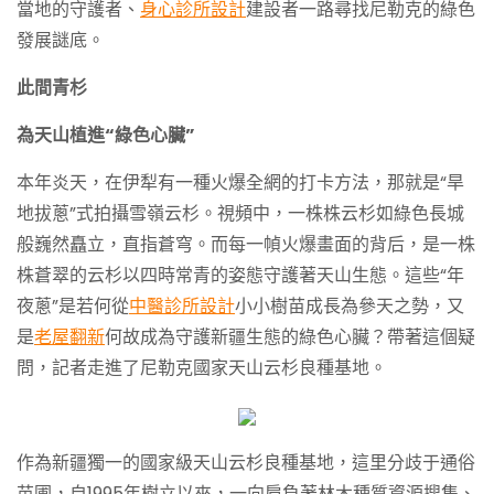
當地的守護者、
身心診所設計
建設者一路尋找尼勒克的綠色
發展謎底。
此間青杉
為天山植進“綠色心臟”
本年炎天，在伊犁有一種火爆全網的打卡方法，那就是“旱
地拔蔥”式拍攝雪嶺云杉。視頻中，一株株云杉如綠色長城
般巍然矗立，直指蒼穹。而每一幀火爆畫面的背后，是一株
株蒼翠的云杉以四時常青的姿態守護著天山生態。這些“年
夜蔥”是若何從
中醫診所設計
小小樹苗成長為參天之勢，又
是
老屋翻新
何故成為守護新疆生態的綠色心臟？帶著這個疑
問，記者走進了尼勒克國家天山云杉良種基地。
作為新疆獨一的國家級天山云杉良種基地，這里分歧于通俗
苗圃，自1995年樹立以來，一向肩負著林木種質資源搜集、