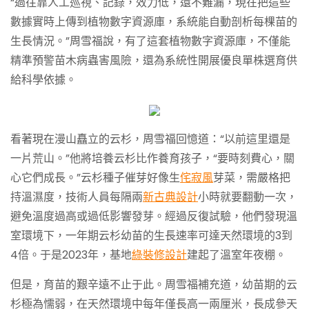
“過往靠人工巡視、記錄，效力低，還不難漏，現在把這些
數據實時上傳到植物數字資源庫，系統能自動剖析每棵苗的
生長情況。”周雪福說，有了這套植物數字資源庫，不僅能
精準預警苗木病蟲害風險，還為系統性開展優良單株選育供
給科學依據。
看著現在漫山矗立的云杉，周雪福回憶道：“以前這里還是
一片荒山。”他將培養云杉比作養育孩子，“要時刻費心，關
心它們成長。”云杉種子催芽好像生
侘寂風
芽菜，需嚴格把
持溫濕度，技術人員每隔兩
新古典設計
小時就要翻動一次，
避免溫度過高或過低影響發芽。經過反復試驗，他們發現溫
室環境下，一年期云杉幼苗的生長速率可達天然環境的3到
4倍。于是2023年，基地
綠裝修設計
建起了溫室年夜棚。
但是，育苗的艱辛遠不止于此。周雪福補充道，幼苗期的云
杉極為懦弱，在天然環境中每年僅長高一兩厘米，長成參天