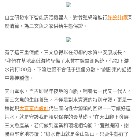
自立研發水下智能清污機器人，對養殖網箱進行
綠設計師
深
度清算，為三文魚之家供給生態保證。
有了這三重保證，三文魚得以在幻想的水質中安康成長。
“我們在基地高低游均配備了水質在線監測系統，假如下游
水質打100分，下流也絕不會低于這個分數。”謝勝東的話語
中難掩驕傲。
天山雪水，自古即是年夜地的血脈，哺養著一代又一代人。
而三文魚的生態養殖，不僅是對水資源的特別守護，更是一
種從現
大直室內設計
代生產向性命源頭的回歸——守護好這
片水，就是守護我們賴以保存的最基礎。“在天山腳下發展
三文魚產業，若何做到產業和環境相均衡？”面對提問，謝
勝東堅定地答覆：“綠水青山就是金山銀山，只要生態好了