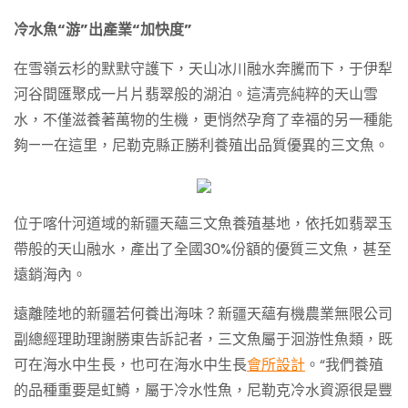
冷水魚“游”出產業“加快度”
在雪嶺云杉的默默守護下，天山冰川融水奔騰而下，于伊犁
河谷間匯聚成一片片翡翠般的湖泊。這清亮純粹的天山雪
水，不僅滋養著萬物的生機，更悄然孕育了幸福的另一種能
夠——在這里，尼勒克縣正勝利養殖出品質優異的三文魚。
位于喀什河道域的新疆天蘊三文魚養殖基地，依托如翡翠玉
帶般的天山融水，產出了全國30%份額的優質三文魚，甚至
遠銷海內。
遠離陸地的新疆若何養出海味？新疆天蘊有機農業無限公司
副總經理助理謝勝東告訴記者，三文魚屬于洄游性魚類，既
可在海水中生長，也可在海水中生長
會所設計
。“我們養殖
的品種重要是虹鱒，屬于冷水性魚，尼勒克冷水資源很是豐