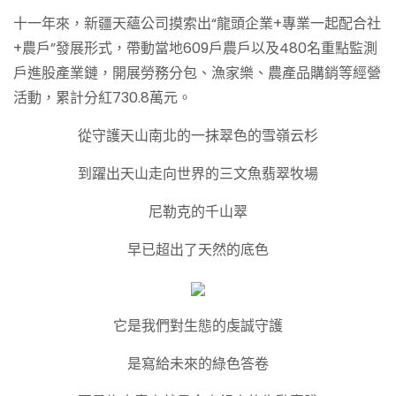
十一年來，新疆天蘊公司摸索出“龍頭企業+專業一起配合社
+農戶”發展形式，帶動當地609戶農戶以及480名重點監測
戶進股產業鏈，開展勞務分包、漁家樂、農產品購銷等經營
活動，累計分紅730.8萬元。
從守護天山南北的一抹翠色的雪嶺云杉
到躍出天山走向世界的三文魚翡翠牧場
尼勒克的千山翠
早已超出了天然的底色
它是我們對生態的虔誠守護
是寫給未來的綠色答卷