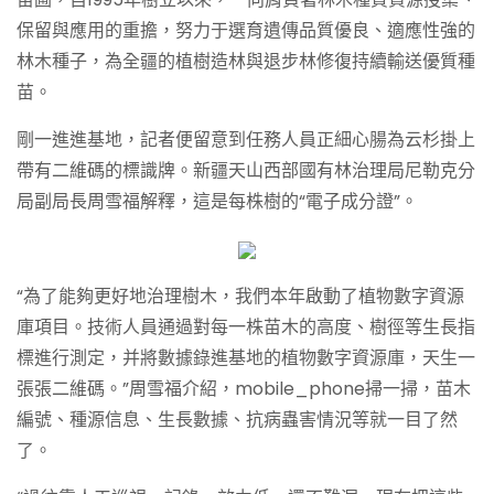
保留與應用的重擔，努力于選育遺傳品質優良、適應性強的
林木種子，為全疆的植樹造林與退步林修復持續輸送優質種
苗。
剛一進進基地，記者便留意到任務人員正細心腸為云杉掛上
帶有二維碼的標識牌。新疆天山西部國有林治理局尼勒克分
局副局長周雪福解釋，這是每株樹的“電子成分證”。
“為了能夠更好地治理樹木，我們本年啟動了植物數字資源
庫項目。技術人員通過對每一株苗木的高度、樹徑等生長指
標進行測定，并將數據錄進基地的植物數字資源庫，天生一
張張二維碼。”周雪福介紹，mobile_phone掃一掃，苗木
編號、種源信息、生長數據、抗病蟲害情況等就一目了然
了。