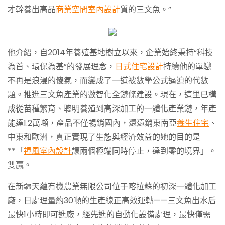
才幹養出高品
商業空間室內設計
質的三文魚。”
他介紹，自2014年養殖基地樹立以來，企業始終秉持“科技
為首、環保為基”的發展理念，
日式住宅設計
持續他的單戀
不再是浪漫的傻氣，而變成了一道被數學公式逼迫的代數
題。推進三文魚產業的數智化全鏈條建設。現在，這里已構
成從苗種繁育、聰明養殖到高深加工的一體化產業鏈，年產
能達1.2萬噸，產品不僅暢銷國內，還遠銷東南亞
養生住宅
、
中東和歐洲，真正實現了生態與經濟效益的她的目的是
**「
禪風室內設計
讓兩個極端同時停止，達到零的境界」。
雙贏。
在新疆天蘊有機農業無限公司位于喀拉蘇的初深一體化加工
廠，日處理量約30噸的生產線正高效運轉——三文魚出水后
最快1小時即可進廠，經先進的自動化設備處理，最快僅需