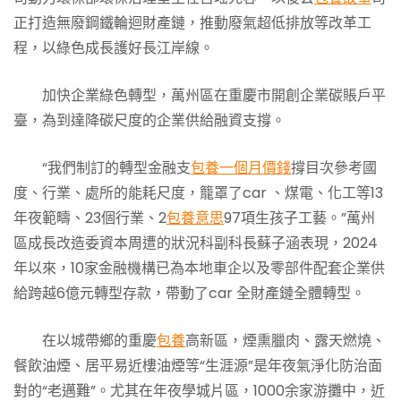
正打造無廢鋼鐵輪迴財產鏈，推動廢氣超低排放等改革工
程，以綠色成長護好長江岸線。
加快企業綠色轉型，萬州區在重慶市開創企業碳賬戶平
臺，為到達降碳尺度的企業供給融資支撐。
“我們制訂的轉型金融支
包養一個月價錢
撐目次參考國
度、行業、處所的能耗尺度，籠罩了car 、煤電、化工等13
年夜範疇、23個行業、2
包養意思
97項生孩子工藝。”萬州
區成長改造委資本周遭的狀況科副科長蘇子涵表現，2024
年以來，10家金融機構已為本地車企以及零部件配套企業供
給跨越6億元轉型存款，帶動了car 全財產鏈全體轉型。
在以城帶鄉的重慶
包養
高新區，煙熏臘肉、露天燃燒、
餐飲油煙、居平易近樓油煙等“生涯源”是年夜氣淨化防治面
對的“老邁難”。尤其在年夜學城片區，1000余家游攤中，近