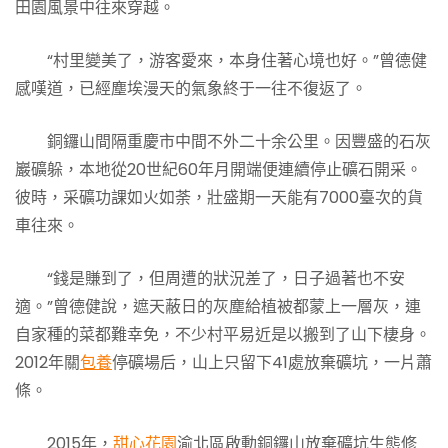
田園風景中往來穿越。
“村里變美了，游客愛來，本身住著心境也好。”曾德健
感嘆道，已經塵埃漫天的氣象終于一往不復返了。
銅鑼山間隔重慶市中間不外二十余公里。因豐盛的石灰
巖礦躲，本地從20世紀60年月開端便連續停止礦石開采。
彼時，采礦功課如火如荼，壯盛期一天能有7000臺次的貨
車往來。
“錢是賺到了，但周遭的狀況差了，日子過著也不安
適。”曾德健說，遮天蔽日的灰塵給植被都蒙上一層灰，連
自家種的菜都難幸免，不少村平易近是以搬到了山下棲身。
2012年關
包養
停礦場后，山上只留下41處放棄礦坑，一片蕭
條。
2015年，
甜心花園
渝北區啟動銅鑼山放棄礦坑生態修