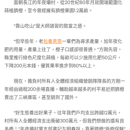
面朝長江的年夜壩村，從20世紀80年月就開端範圍化
蒔植臍橙，至今曾經擁有臍橙果園1.2萬畝。
“靠山吃山”是大師諳習的致富之道。
“但早些年，老
包養意思
一輩們為尋求產量，加年夜化
肥的用量。產量上往了，橙子口感卻很普通。”方剛先容，
縣里推行綠色尺度化蒔植，每畝可以少施用化肥50公斤，
下降200元本錢，優質果率進步到80%以上。
現在，擔負村所有人全體經濟組織營銷隊隊長的方剛一
年經由過程200余場直播，輔助越來越多的村平易近把臍橙
賣出了三峽庫區，甚至銷到了國外。
“好生態養出好果子，往年我們戶均支出跨越12萬元，
村所有人全體經濟支出衝破300萬元，但我們想做的還有良
多嘞！”年夜壩村黨支部書記左明春說，靠著臍橙“掛樹保鮮”