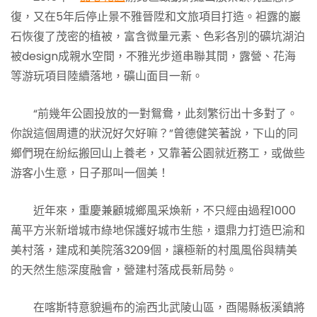
復，又在5年后停止景不雅晉陞和文旅項目打造。袒露的巖
石恢復了茂密的植被，富含微量元素、色彩各別的礦坑湖泊
被design成親水空間，不雅光步道串聯其間，露營、花海
等游玩項目陸續落地，礦山面目一新。
“前幾年公園投放的一對鴛鴦，此刻繁衍出十多對了。
你說這個周遭的狀況好欠好嘛？”曾德健笑著說，下山的同
鄉們現在紛紜搬回山上養老，又靠著公園就近務工，或做些
游客小生意，日子那叫一個美！
近年來，重慶兼顧城鄉風采煥新，不只經由過程1000
萬平方米新增城市綠地保護好城市生態，還鼎力打造巴渝和
美村落，建成和美院落3209個，讓極新的村風風俗與精美
的天然生態深度融會，營建村落成長新局勢。
在喀斯特意貌遍布的渝西北武陵山區，酉陽縣板溪鎮將