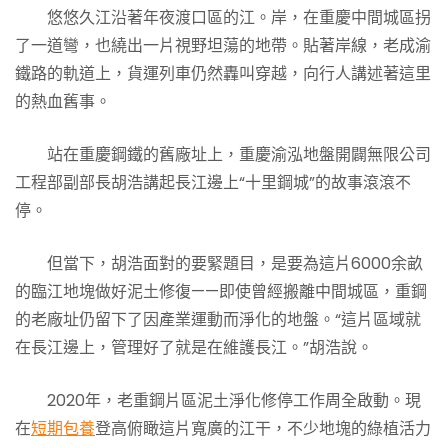
悠悠久江沿著年夜渡口區的江。岸，在重慶中間城區拐
了一道彎，也繞出一片視野坦蕩的地帶。貼著岸線，老成渝
鐵路的軌道上，貨運列車仍然轟叫穿越，向行人講述著這里
的熱血舊事。
站在重慶鋼鐵的舊廠址上，重慶渝泓地盤開闢無限公司
工程部副部長胡浩講起長江邊上“十里鋼城”的故事滾滾不
停。
但當下，胡浩面對的要緊題目，是要為這片6000余畝
的臨江地塊做好泥土修復——即使曾經搬離中間城區，重鋼
的老廠址仍留下了因產業運動而淨化的地盤。“這片區域就
在長江邊上，管理好了就是在維護長江。”胡浩說。
2020年，老重鋼片區泥土淨化修停工作周全啟動。現
在
短期包養
登高俯瞰這片寬廣的江干，不少地塊的綠植活力