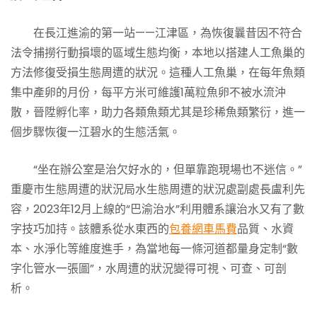
在長江進渝的第一站——江津區，為恢復曩昔因不符合
法令捕撈行動損壞的區域生態均衡，本地以搭建人工魚巢的
方法修復受損生態周遭的狀況。這種人工魚巢，在每年魚類
集中產卵的月份，每平方米可維護1萬粒魚卵不被水流沖
散，晉陞孵化率，助力各類魚類尤其是珍稀魚類繁衍，進一
個步驟恢復一江碧水的生態活氣。
“坐在辦公室是治欠好水的，但單靠跑現場也不迷信。”
重慶市生態周遭的狀況局水生態周遭的狀況處副處長盧利先
容，2023年12月上線的“巴渝治水”利用體系讓治水又有了數
字技巧加持。該體系從水東西的
包養網車馬費
品質、水資
本、水淨化等維度進手，為當地每一條河道都量身定制“數
字化管水一張圖”，水周遭的狀況變得可視、可查、可剖
析。