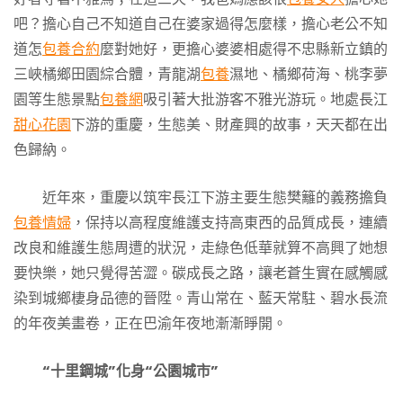
吧？擔心自己不知道自己在婆家過得怎麼樣，擔心老公不知
道怎
包養合約
麼對她好，更擔心婆婆相處得不忠縣新立鎮的
三峽橘鄉田園綜合體，青龍湖
包養
濕地、橘鄉荷海、桃李夢
園等生態景點
包養網
吸引著大批游客不雅光游玩。地處長江
甜心花園
下游的重慶，生態美、財產興的故事，天天都在出
色歸納。
近年來，重慶以筑牢長江下游主要生態樊籬的義務擔負
包養情婦
，保持以高程度維護支持高東西的品質成長，連續
改良和維護生態周遭的狀況，走綠色低華就算不高興了她想
要快樂，她只覺得苦澀。碳成長之路，讓老蒼生實在感觸感
染到城鄉棲身品德的晉陞。青山常在、藍天常駐、碧水長流
的年夜美畫卷，正在巴渝年夜地漸漸睜開。
“十里鋼城”化身“公園城市”