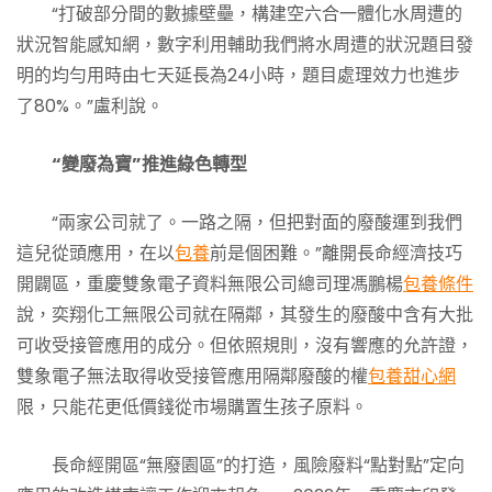
“打破部分間的數據壁壘，構建空六合一體化水周遭的
狀況智能感知網，數字利用輔助我們將水周遭的狀況題目發
明的均勻用時由七天延長為24小時，題目處理效力也進步
了80%。”盧利說。
“變廢為寶”推進綠色轉型
“兩家公司就了。一路之隔，但把對面的廢酸運到我們
這兒從頭應用，在以
包養
前是個困難。”離開長命經濟技巧
開闢區，重慶雙象電子資料無限公司總司理馮鵬楊
包養條件
說，奕翔化工無限公司就在隔鄰，其發生的廢酸中含有大批
可收受接管應用的成分。但依照規則，沒有響應的允許證，
雙象電子無法取得收受接管應用隔鄰廢酸的權
包養甜心網
限，只能花更低價錢從市場購置生孩子原料。
長命經開區“無廢園區”的打造，風險廢料“點對點”定向