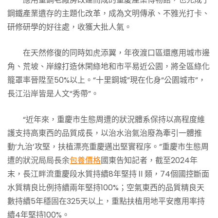
鋼鐵產業遺存的主題化改革，成為文明傳承、不雅光打卡、
研修研學的好往處，收獲大批人氣。
在天然修復的同時如虎添翼，年夜渡口區還應用城市邊
角、荒坡、岸線打造休閑綠地和市平易近公園，將全區綠化
籠罩率晉陞至50%以上。“十里鋼城”現在化身“公園城市”，
長江沿岸皆是人文“秀帶”。
“近年來，重慶市生態周遭的狀況體系保持以高程度維
護支持高東西的品質成長，以治水治氣治廢為牽引一體推
動‘九治’攻堅，扶植漂亮重慶邁出堅實程序。”重慶市生態周
遭的狀況局局長余
包養價格
國東告知記者，截至2024年
末，長江畔流重慶段水質持續8年堅持Ⅱ類，74個國控斷面
水質精良比例持續兩年堅持100%；空氣東西的品質精良天
數持續5年穩固在325天以上，重點扶植用地平安應用率持
續4年堅持100%。