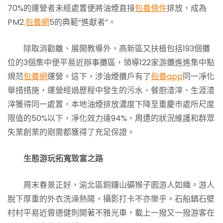
70%的運營者未經處置便將油煙直接
包養條件
排放，成為
PM2.
包養網
5的典範“進獻者”。
除取消勸離、展開教導外，高新區又扶植包括193個攤
位的3個集中便平易近辦事攤區，領導122家游攤進進集中點
規范
包養網
運營。這下，涉油煙攤戶有了
包養app
同一凈化
舉措措施，運營經過歷程中發生的污水、餐廚渣滓、生涯渣
滓獲得同一處置，本地油煙排放濃度下降至重慶市處所尺度
限值的50%以下，凈化效力達94%，周遭的狀況維護和群眾
失業創業的剛需都獲得了充足保證。
生態游玩拓寬致富之路
周末春景正好，渝北區銅鑼山礦猴子園游人如織。游人
脫下厚重的外衣洗澡熱陽，攝影打卡不亦樂乎。石船鎮石壁
村村平易近曾德健則開著不雅光車，載上一撥又一撥游客在