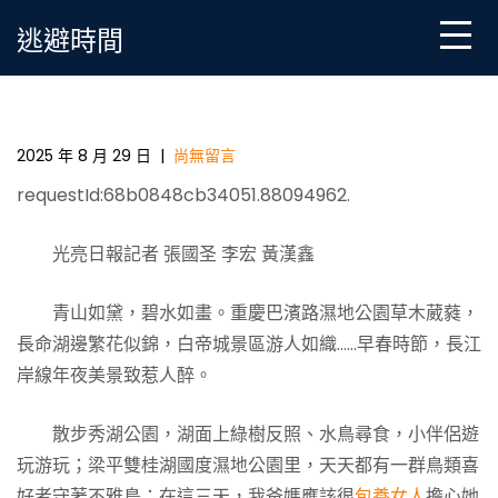
Skip
逃避時間
to
content
繪就巴渝山川新畫卷——重慶連續改良和維護長專包
養網心得江下游生態周遭的狀況
2025 年 8 月 29 日
|
尚無留言
requestId:68b0848cb34051.88094962.
光亮日報記者 張國圣 李宏 黃漢鑫
青山如黛，碧水如畫。重慶巴濱路濕地公園草木葳蕤，
長命湖邊繁花似錦，白帝城景區游人如織……早春時節，長江
岸線年夜美景致惹人醉。
散步秀湖公園，湖面上綠樹反照、水鳥尋食，小伴侶遊
玩游玩；梁平雙桂湖國度濕地公園里，天天都有一群鳥類喜
好者守著不雅鳥；在這三天，我爸媽應該很
包養女人
擔心她