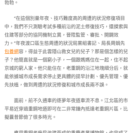
勃勃。
“在這個別量年夜、技巧難度高的周遭的狀況修復項目
中，我們不只測驗考試多種前沿的泥土修復技巧，還摸索與
住建等部分的協同機制立異，晉陞監管、審批、開闢效
力。”年夜渡口區生態周遭的狀況局黨組書記、局長周娟先
包養網
容，得益于此雲隱山救女兒的兒子？那是個怎樣的兒
子？他簡直就是一個窮小子，一個跟媽媽住在一起，住不起
京城的窮人家。他只能住在，老重鋼的沿江地塊細分后，就
能依據城市成長需求停止更具體的提早計劃、優先管理、優
先扶植，做到周遭的狀況修復和城市成長兩不誤。
面前，前不久通車的逐夢年夜道車流不息。江北區的市
平易近穿過重鋼地道即可在二非常鐘內抵達老重鋼片區，比
擬曩昔節儉了很多時光。
應用重鋼老廠房改建而成的重慶產業博物館，也完成了