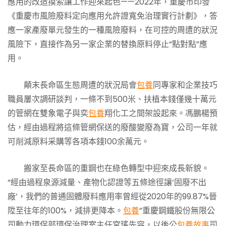
應用的改造摸索讓工作迎來起色——2022年，重慶市印發
《重慶市風險廢料定向應用允許證寬免治理實行計劃》，答
應一家產廢單元發生的一種風險廢料，在可控的周遭的狀況
風險下，直接作為另一家企業的替換原料停止“點對點”應
用。
顛末長命區生態周遭的狀況局會
包養
同專家和企業技巧
職員屢次調研談判，一條不到500米、扶植本錢僅幾十萬元
的管網在雙象電子與奕
包養
翔化工之間架設起來。馮鵬楊預
估，經由過程將這條管網保送的廢酸變廢為寶，公司一年就
可削減原料采購等各項本錢100余萬元。
搬家至長命區的重鋼也在綠色轉型中迎來成長新貌。
“經由過程泉源減量、產物化認證等五條途徑讓‘固廢不出
廠’，我們的普通固體廢料應用率曾經從2020年的99.87%晉
陞至往年的100%，減排更降本。
包養
”重慶鋼鐵股份無限公
司動力環保部環保治理室主任宮瑤先容，以後公
包養故事
司