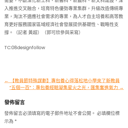
需要，不斷深化新工科、新醫科、新農科、新文科建設，深
入推進交叉融合，培育特色優勢專業集群，升級改造傳統專
業，淘汰不適應社會需求的專業，為人才自主培養和高等教
育更好服務國家區域經濟社會發展提供基礎性、戰略性支
撐。（記者 黃超）（郭可欣參與采寫）
TC:08designfollow
Post
←
【教員節特殊謀劃】專包養心得落松地小學來了新教員
“五個一百”：專包養經驗凝集星火之光，匯集奮進氣力
→
navigation
發佈留言
發佈留言必須填寫的電子郵件地址不會公開。
必填欄位標
示為
*