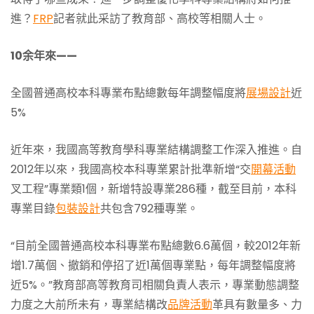
進？
FRP
記者就此采訪了教育部、高校等相關人士。
10余年來——
全國普通高校本科專業布點總數每年調整幅度將
展場設計
近
5%
近年來，我國高等教育學科專業結構調整工作深入推進。自
2012年以來，我國高校本科專業累計批準新增“交
開幕活動
叉工程”專業類1個，新增特設專業286種，截至目前，本科
專業目錄
包裝設計
共包含792種專業。
“目前全國普通高校本科專業布點總數6.6萬個，較2012年新
增1.7萬個、撤銷和停招了近1萬個專業點，每年調整幅度將
近5%。”教育部高等教育司相關負責人表示，專業動態調整
力度之大前所未有，專業結構改
品牌活動
革具有數量多、力