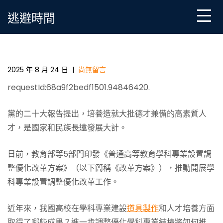
Skip
逃避時間
to
content
聚焦人才培養，服務國家需求——高校學科專業邁向
分類發展特色發展_中國網
2025 年 8 月 24 日
|
尚無留言
requestId:68a9f2bedf1501.94846420.
黨的二十大報告提出，培養造就大批德才兼備的高素質人
才，是國家和民族長遠發展大計。
日前，教育部等5部門印發《普通高等教育學科專業設置調
整優化改革方案》（以下簡稱《改革方案》），推動開展學
科專業設置調整優化改革工作。
近年來，我國高校在學科專業建設
道具製作
和人才培養方面
取得了哪些成果？進一步調整優化學科專業結構將如何推