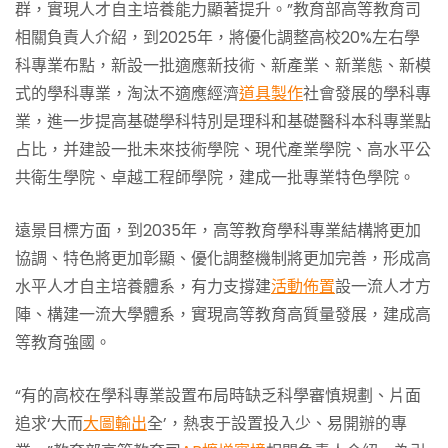
群，實現人才自主培養能力顯著提升。”教育部高等教育司
相關負責人介紹，到2025年，將優化調整高校20%左右學
科專業布點，新設一批適應新技術、新產業、新業態、新模
式的學科專業，淘汰不適應經濟
道具製作
社會發展的學科專
業，進一步提高基礎學科特別是理科和基礎醫科本科專業點
占比，并建設一批未來技術學院、現代產業學院、高水平公
共衛生學院、卓越工程師學院，建成一批專業特色學院。
遠景目標方面，到2035年，高等教育學科專業結構將更加
協調、特色將更加彰顯、優化調整機制將更加完善，形成高
水平人才自主培養體系，有力支撐建
活動佈置
設一流人才方
陣、構建一流大學體系，實現高等教育高質量發展，建成高
等教育強國。
“有的高校在學科專業設置布局時缺乏科學審慎規劃、片面
追求‘大而
大圖輸出
全’，熱衷于設置投入少、易開辦的專