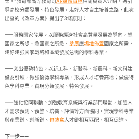
業。”教育部高等教育司
AR擴增實境
相關負責人介紹，為引
導高校分類發展、特色發展，走好人才自主培養之路，此次
出臺的《改革方案》提出了3條原則：
——服務國家發展。以服務經濟社會高質量發展為導向，想
國家之所想、急國家之所急、
參展
應
場地佈置
國家之所需，
建好建強國家戰略和區域發展急需的學科專業。
——突出優勢特色。以新工科、新醫科、新農科、新文科建
設為引領，做強優勢學科專業，形成人才培養高地；做優特
色學科專業，實現分類發展、特色發展。
——強化協同聯動。加強教育系統與行業部門聯動，加強人
才需求預測、預警、培養、評價等方面協同，實現學科專業
與產業鏈、創新鏈、
包裝盒
人才鏈相互匹配、相互促進。
下一步——