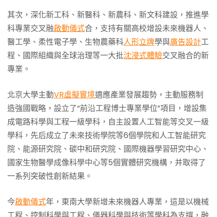
其次，深化新工科、新醫科、新農科、新文科建設，推進學
科專業交叉融
啟動儀式
合，支持有關高校增設未來機器人、
醫工學、柔性電子學、生物農藥科
人形立牌
學與
廣告設計
工
程、國際組織與全球治理等一大批
沈浸式體驗
交叉融合的新
專業。
北京大學主動
VR虛擬實境
適應產業發展趨勢，主動服務制
造強國戰略，設立了“前沿工程博士專業學位”項目，增設集
成電路科學與工程一級學科，自主設置人工智能等交叉一級
學科，先后成立了未來技術學院等6個學院和人工智能研究
院、能源研究院、碳中和研究院、國際機器學習研究中心、
國家生物醫學成像科學中心等5個實體研究機構，并取得了
一系列突破性創新結果。
今
啟動儀式
年，東南大學新增未來機器人專業，這是以機械
工程、控制科學與工程、儀器科學與技術等學科為支撐，融