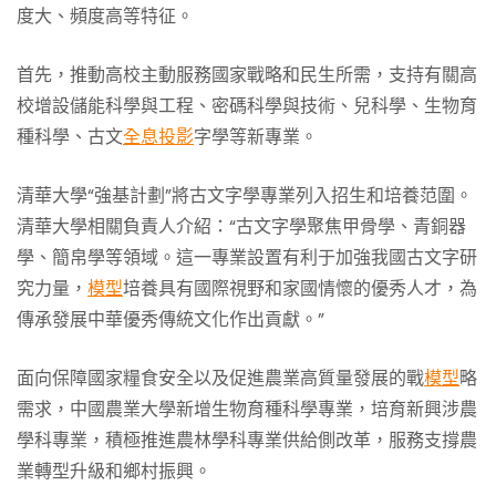
度大、頻度高等特征。
首先，推動高校主動服務國家戰略和民生所需，支持有關高
校增設儲能科學與工程、密碼科學與技術、兒科學、生物育
種科學、古文
全息投影
字學等新專業。
清華大學“強基計劃”將古文字學專業列入招生和培養范圍。
清華大學相關負責人介紹：“古文字學聚焦甲骨學、青銅器
學、簡帛學等領域。這一專業設置有利于加強我國古文字研
究力量，
模型
培養具有國際視野和家國情懷的優秀人才，為
傳承發展中華優秀傳統文化作出貢獻。”
面向保障國家糧食安全以及促進農業高質量發展的戰
模型
略
需求，中國農業大學新增生物育種科學專業，培育新興涉農
學科專業，積極推進農林學科專業供給側改革，服務支撐農
業轉型升級和鄉村振興。