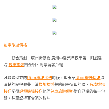
包車旅遊價格
聯合策劃：廣州衛健委 廣州中醫藥年夜學第一附屬醫
院
包車旅遊
南邊網、粵學習客戶端
甦醒醒過來的
Uber機場接送
時候，藍玉華
Uber機場接送
還
清楚的記得做夢，清
機場接送
楚的記得父母的臉，
商務機場
接送
記得
評價機場接送
他們
包車旅遊價格
對自己說的每一句
話，甚至記得百合粥的甜味