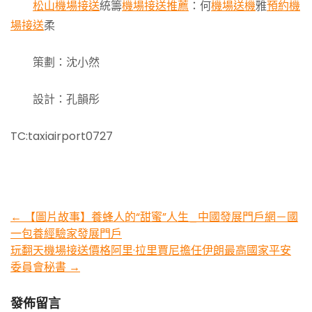
松山機場接送
統籌
機場接送推薦
：何
機場送機
雅
預約機
場接送
柔
策劃：沈小然
設計：孔韻彤
TC:taxiairport0727
Post
←
【圖片故事】養蜂人的“甜蜜”人生_中國發展門戶網－國
一包養經驗家發展門戶
navigation
玩翻天機場接送價格阿里·拉里賈尼擔任伊朗最高國家平安
委員會秘書
→
發佈留言