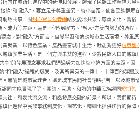
策指向在城鎮化進程中的延伸和發展。體現了民族工作精神力量
。“接納”和“融入”，要立足于尊重差異、縮小差距，使各民族群眾
幫助地共事，團
甜心寶貝包養網
結友愛地共樂；尊重文化、習俗
、能力等差距，這是一個“接納”方、“融入”方雙向努力的過程
的觀念。對“融入”方而言，自覺學習和適應城市生活環境、尊重
創業就業，以特色產業、產品豐富城市生活，就能夠更好
包養甜
入城鎮就業生活，是一個方興未艾的進程，少數民族人口的城鎮
共享”的發展理念要求我們通過努力加快縮小這方面的差距。因
接納”和“融入”過程的感受，及其所具有的一傳十、十傳百的群體
。無論是城市管理者，還是城市民間社會“接納”者，以及城市“
相互認同才能實現平等、團結、互助、和諧的中華民族認同
短期包
處交往、和衷共濟交流、和諧發展交融的前景。所以，我們期待
城鎮化進程中民族事務制度化、規范化、精細化提供切實的保障
）