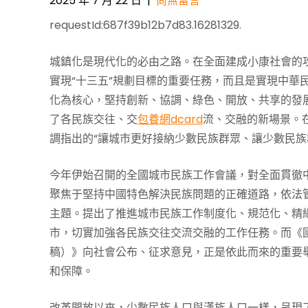
2025 年 7 月 22 日
|
尚無留言
requestId:687f39b12b7d83.16281329.
城鎮化是現代化的必由之路。在全面建成小康社會的
實現“十三五”規劃目標的重要任務，而且是實現中華
化為核心，堅持創新、協調、綠色、開放、共享的發
了各民族交往、交
包養網dcard
流、交融的新場景。
調指出的“讓城市更好接納少數民族群眾、讓少數民族
今年伊始召開的全國城市民族工作會議，對全面貫徹
聚焦于堅持中國特色解決民族問題的正確道路，依法
主題。提出了推進城市民族工作制度化、規范化、精
市，切實加強各民族交往交流交融的工作任務。而《
稿）》向社會公布、征求意見，正是依此而來的重要
和保障。
改革開放以來，少數民族人口與漢族人口一樣，呈現