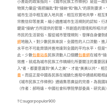
小差距的政策指向。《城市民族工作條例》是這一政
物質力量這“兩把鑰匙”對“接納”和“融入”的原則要求
城市生活中相互嵌入地共居，相互欣賞地共學，相互
宗教信仰等差異，縮小適應城市生活規則的認知、行為
鍵是“接納”方所提供的管理、所創造的環境和所昭示
市民的生活習俗、服從城市管理規則、發揮自身優勢
網
地融入。對少數民族來說，全國性的人口流動、進
水平也不可能齊頭并進地達到全國的平均水平，但是“
此，少數
包養站長
民族流動人口個體
包養網
在城市“
效應，就成為城市民族工作精細化所要關注的重要因素
入”者，都要意識到“美人之美”、才能“美美以共”，
養
。而這正是中國各民族在城鎮化進程中通過和睦相
《城市民族工作條例》通過集思廣益的完善，為我國
（作者：郝時遠，中國社會科學院學部委員、研究員
TC:sugarpopular900