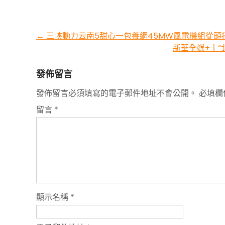
Post
←
三峽動力云南5甜心一包養網45MW風電機組從頭
新華全媒+丨“
navigation
發佈留言
發佈留言必須填寫的電子郵件地址不會公開。
必填欄
留言
*
顯示名稱
*