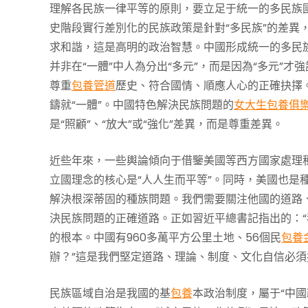
理解各民族一律平等的原則，要立足于統一的多民族國
史階段實行差別化的民族政策是針對“多民族”的差異
求和諧，這是高明的政治智慧。中國形成統一的多民
并非在“一體”中人為分出“多元”，而是因為“多元”才
尊重
包養管道
歷史、符合國情、順應人心的正確抉擇
鑄就“一體”。中國特色解決民族問題的
女大生包養俱
是“照顧”、“放大”或“強化”差異，而是尊重差異。
近些年來，一些輿論傾向于借鑒美國等西方國家處理
立國理念的核心是“人人生而平等”。同時，美國也是
解決根深蒂固的種族問題。我們需要關注他國的道路
決民族問題的正確道路。正如習近平總書記指出的：
的根本。中國有960多萬平方公里土地、56個民
包養
辦？”這是我們堅定道路、理論、制度、文化自信必
民族區域自治是我國的基
包養
本政治制度，屬于“中