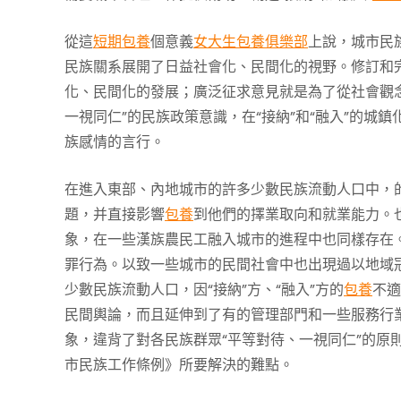
從這
短期包養
個意義
女大生包養俱樂部
上說，城市民
民族關系展開了日益社會化、民間化的視野。修訂和
化、民間化的發展；廣泛征求意見就是為了從社會觀
一視同仁”的民族政策意識，在“接納”和“融入”的
族感情的言行。
在進入東部、內地城市的許多少數民族流動人口中，
題，并直接影響
包養
到他們的擇業取向和就業能力。
象，在一些漢族農民工融入城市的進程中也同樣存在
罪行為。以致一些城市的民間社會中也出現過以地域冠
少數民族流動人口，因“接納”方、“融入”方的
包養
不適
民間輿論，而且延伸到了有的管理部門和一些服務行業
象，違背了對各民族群眾“平等對待、一視同仁”的原
市民族工作條例》所要解決的難點。