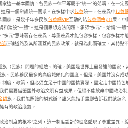
家這一基本國情。各民族一律平等屬于“統一”的范疇，在一定
，這是一個辯證統一關系。在多樣中求
包養
統一，在差異中
包養
族國家，是幾千年多民族
包養網VIP
互動的結
包養價格ptt
果。中
強調和建設“一體”。這是個思想方法問題。承認“多元”、熔鑄“一體
。“多元”意味著存在差異，尊重差異才能包容多樣，包容多樣才
樂部
正確道路及其所涵蓋的民族政策，就是為此而確立，其特點
種族（民族）問題的經驗。的確，美國是世界上最發達的國家，
種族、民族移民最多的高度城鎮化的國度。但是，美國并沒有成
、制度、政策，但必須立足于中國的國情實際，堅定走中國特色
“我們需要借鑒國外政治文明有益成果，但絕不能放棄中國政治制
金額
族，我們能照誰的模式辦？誰又能指手畫腳告訴我們該怎么
須擁有的政治底氣。
國政治制度的根本”之列，這一制度設計的理念體現了尊重差異、