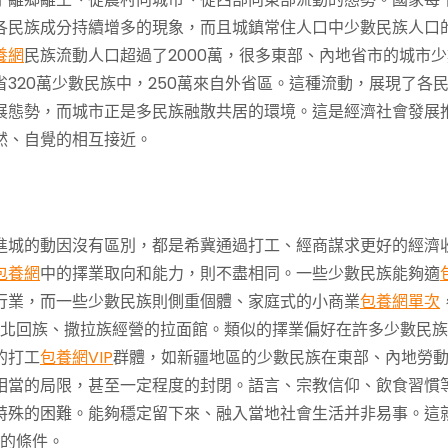
各民族成分持續增多的現象，而且城鎮常住人口中少數民族人口
養網
民族流動人口超過了2000萬，很多東部、內地省市的城市少
320萬少數民族中，250萬來自外省區。這種流動，展現了各
展態勢，而城市正是多民族融散共居的環境。這是經濟社會發展
然、自覺的相互接近。
進城的動因沒有區別，都是希冀通過打工、經商謀求更好的經濟
包養網
中的擇業取向和能力，則不盡相同。一些少數民族能夠適
行業，而一些少數民族則側重個體、家庭式的小商業
包養網單次
由西北回族、撒拉族經營的拉面館。類似的擇業偏好在許多少數民
的打工
包養網VIP
群體，如新疆地區的少數民族在東部、內地勞
相當的局限，甚至一定程度的封閉。語言、宗教信仰、飲食習慣
特殊的困難。能夠穩定留下來、融入當地社會生活并非易事。這
的條件。