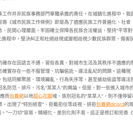
族工作并非民族事務部門單獨承擔的責任。在城鎮化進程中，我
完善《城市民族工作條例》即是為了適應民族工作普遍化、社會
念、民間心理層面，牢固確立保障各民族合法權益、堅持“平等對
城鎮化進程中，堅決糾正和杜絕歧視或變相歧視少數民族群眾、傷害
的確存在因語言不通、習俗各異、對城市生活及其秩序不適應的
也確實存在一些不服管理、坑騙偷訛、違法亂紀的問題。這種現
。包括同鄉聚居、環境臟亂、行為失序等，甚至搶劫偷盜等違法
名防范、排斥、污名“某某人”的輿論。但是，對一些進入城市
應而
包養網
以地
甜心花園
域、族別冠名的“某某人”，則不僅停留
，出現了“特別檢查”、拒載拒住等歧視、排拒
包養網dcard
的
則。“一刀切”容易，精細化、差別化則不易，這正是修訂和完善