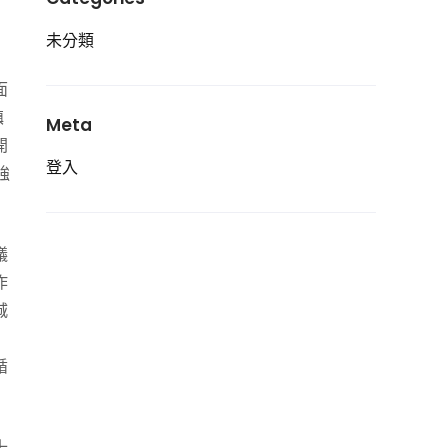
未分類
面
鎮
Meta
開
登入
強
議
作
城
循
十