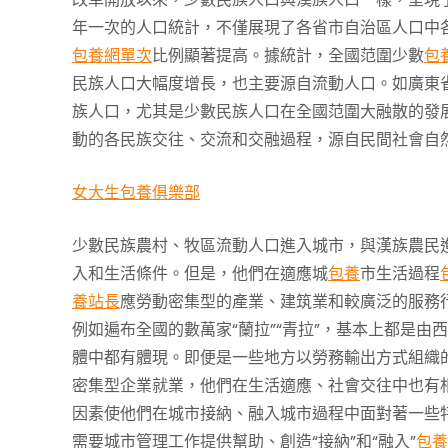
年一次的人口統計，不僅展現了各省市自治區人口中
包養網單次
比例顯著提高。據統計，全國范圍少數
包
民族人口大幅度增長，也主要源自流動人口。如廣東省
族人口，尤其是少數民族人口在全國范圍大融散的發
動的各民族交往、交流和交融過程，源自民間社會自
女大生包養俱樂部
少數民族農村、牧區流動人口進入城市，與漢族農民
入和生活條件。但是，他們在適應城
包養
市生活過程
養站長
應勞動密集型的產業、建筑業和較廣泛的服務
例如遍布全國的數萬家“蘭拉”“青拉”，基本上都是
體中都有體現。即便是一些地方以勞務輸出方式組織
密集型企業就業，他們在生活適應、社會交往中也有
因素使他們在城市接納、融入城市過程中面對著一些
需要城市管理工作提供幫助、創造“接納”和“融入”
包養