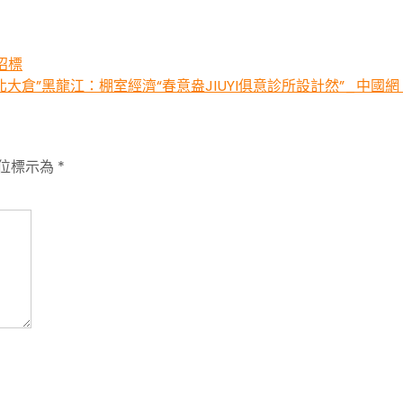
招標
北大倉”黑龍江：棚室經濟“春意盎JIUYI俱意診所設計然”_中國網
位標示為
*