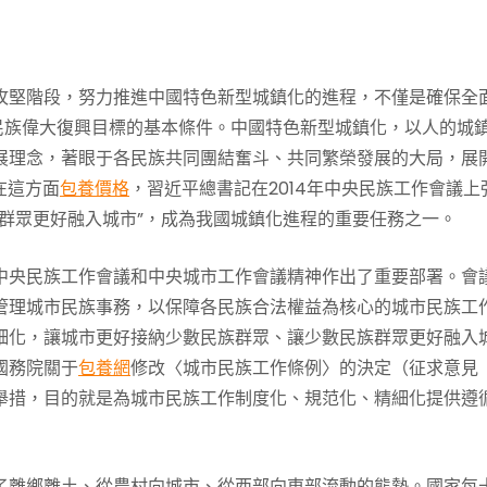
攻堅階段，努力推進中國特色新型城鎮化的進程，不僅是確保全
民族偉大復興目標的基本條件。中國特色新型城鎮化，以人的城
展理念，著眼于各民族共同團結奮斗、共同繁榮發展的大局，展
在這方面
包養價格
，習近平總書記在2014年中央民族工作會議上
群眾更好融入城市”，成為我國城鎮化進程的重要任務之一。
中央民族工作會議和中央城市工作會議精神作出了重要部署。會
管理城市民族事務，以保障各民族合法權益為核心的城市民族工
細化，讓城市更好接納少數民族群眾、讓少數民族群眾更好融入
國務院關于
包養網
修改〈城市民族工作條例〉的決定（征求意見
舉措，目的就是為城市民族工作制度化、規范化、精細化提供遵
了離鄉離土、從農村向城市、從西部向東部流動的態勢。國家每