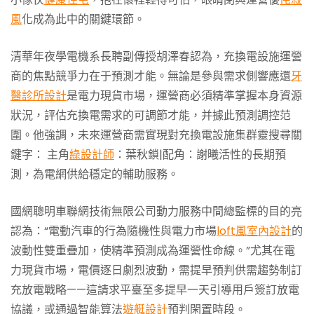
風
化成為此中的關鍵環節。
清華年夜學電機系長聘副傳授胡澤春認為，充換電設施運營
商的焦點競爭力在于預測才能。無論是參與需求側響應還
牙
醫診所設計
是電力現貨市場，運營商必須精準掌握本身資源
狀況，評估充換電需求的可調節才能，并據此預測調控范
圍。他強調，未來運營商需實現對充換電設施集群靈搜尋關
鍵字： 主角
綠設計師
：葉秋鎖|配角：謝曦活性的長期預
測，為電網供給穩定的輔助服務。
國網聰明車聯網技術無限公司動力服務中間總監標的目的亮
認為：“電動汽車的行為隨機性與電力市場
loft風室內設計
的
波動性雙重疊加，使精準預測成為運營性命線。”尤其在電
力現貨市場，電價逐日劇烈波動，需提早預判供需趨勢制訂
充放電戰略——這請求平臺至多提早一天引導用戶簽訂放電
協議，或通過智能算法
遊艇設計
預判閑置時段。