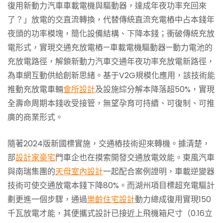
復用新動力汽車車載電機與驅動器，達成年夜功率充回來
了？」放電的交直流轉換，代替傳統直流充電樁中占本錢年
夜頭的功率模塊，簡化設備結構、下降本錢；衝破傳統充放
電形式，實現交通充放電樁—車載電機驅動器—動力電池的
充放電路徑，解鎖新動力汽車交通年夜功率充放電新路徑，
為車網互動供給創新思緒。基于V2G規模化應用，該技術能
推動充放電車輛
會所設計
及設施綜分解本降落超50%，實現
全壽命周期本錢收受接管，無望孕育可持續、可復制、可推
廣的商業形式。
隨著2024版新國標實施，交通樁技術迎來轉機。據清楚，
部
設計家豪宅
門車企也在摸索開發交通放電效能。東風汽車
與南瑞集團的
天母室內設計
一起配合案例證明，車載逆變器
技術可使交通放電本錢下降80%。而湖州項目標超充電驅計
劃更進一個步驟，通過
樂齡住宅設計
動力總成復用實現150
千瓦放電才能，其便攜式設計已接近上飛機箱尺寸（0.16立