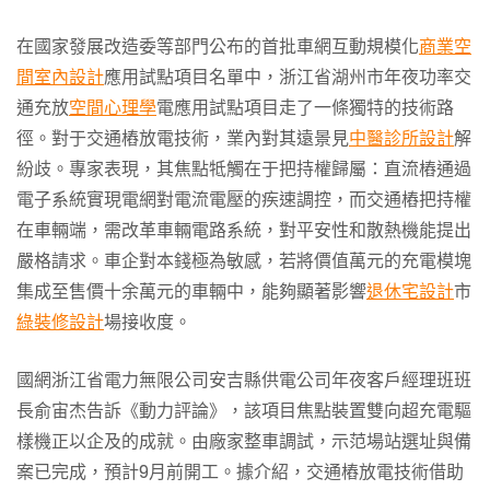
在國家發展改造委等部門公布的首批車網互動規模化
商業空
間室內設計
應用試點項目名單中，浙江省湖州市年夜功率交
通充放
空間心理學
電應用試點項目走了一條獨特的技術路
徑。對于交通樁放電技術，業內對其遠景見
中醫診所設計
解
紛歧。專家表現，其焦點牴觸在于把持權歸屬：直流樁通過
電子系統實現電網對電流電壓的疾速調控，而交通樁把持權
在車輛端，需改革車輛電路系統，對平安性和散熱機能提出
嚴格請求。車企對本錢極為敏感，若將價值萬元的充電模塊
集成至售價十余萬元的車輛中，能夠顯著影響
退休宅設計
市
綠裝修設計
場接收度。
國網浙江省電力無限公司安吉縣供電公司年夜客戶經理班班
長俞宙杰告訴《動力評論》，該項目焦點裝置雙向超充電驅
樣機正以企及的成就。由廠家整車調試，示范場站選址與備
案已完成，預計9月前開工。據介紹，交通樁放電技術借助