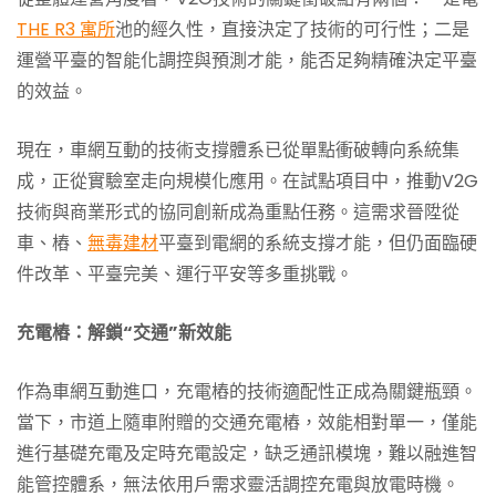
THE R3 寓所
池的經久性，直接決定了技術的可行性；二是
運營平臺的智能化調控與預測才能，能否足夠精確決定平臺
的效益。
現在，車網互動的技術支撐體系已從單點衝破轉向系統集
成，正從實驗室走向規模化應用。在試點項目中，推動V2G
技術與商業形式的協同創新成為重點任務。這需求晉陞從
車、樁、
無毒建材
平臺到電網的系統支撐才能，但仍面臨硬
件改革、平臺完美、運行平安等多重挑戰。
充電樁：解鎖“交通”新效能
作為車網互動進口，充電樁的技術適配性正成為關鍵瓶頸。
當下，市道上隨車附贈的交通充電樁，效能相對單一，僅能
進行基礎充電及定時充電設定，缺乏通訊模塊，難以融進智
能管控體系，無法依用戶需求靈活調控充電與放電時機。