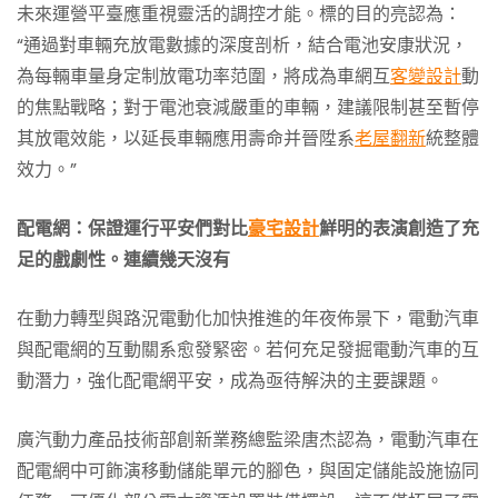
未來運營平臺應重視靈活的調控才能。標的目的亮認為：
“通過對車輛充放電數據的深度剖析，結合電池安康狀況，
為每輛車量身定制放電功率范圍，將成為車網互
客變設計
動
的焦點戰略；對于電池衰減嚴重的車輛，建議限制甚至暫停
其放電效能，以延長車輛應用壽命并晉陞系
老屋翻新
統整體
效力。”
配電網：保證運行平安們對比
豪宅設計
鮮明的表演創造了充
足的戲劇性。連續幾天沒有
在動力轉型與路況電動化加快推進的年夜佈景下，電動汽車
與配電網的互動關系愈發緊密。若何充足發掘電動汽車的互
動潛力，強化配電網平安，成為亟待解決的主要課題。
廣汽動力產品技術部創新業務總監梁唐杰認為，電動汽車在
配電網中可飾演移動儲能單元的腳色，與固定儲能設施協同