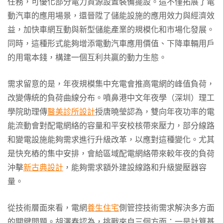
任務，可優化部分電力資源設置裝備擺設。這不僅拓展了電
動汽車的應用場景，還晉陞了儲能設施的應用效力與經濟效
益，加快車網互動與新型儲能產業的規模化和市場化發展。
同時，這種形式能夠增添電動汽車應用價值、下降車輛用戶
的用電本錢，構建一個互利共贏的動力生態。
需求留意的是，年夜規模集中充電會推高電網的峰值負荷，
改變傳統的負荷曲線分布。噴鼻港中文年夜學（深圳）理工
學院助理傳
醫美診所設計
授唐曉瑩認為，雙向年夜功率的電
能流動會對配電網絡的容量和平安校核帶來壓力，部分線路
和變電設施能夠需求進行升級改革，以應對這種變化。尤其
是快充樁的集中安排，會給區域配電網絡帶來較年夜的負荷
沖擊
新古典設計
，能夠需求額外建設線路和升級變壓器容
量。
從技術層面來看，電網
養生住宅
側管控技術需求解決多方面
的關鍵問題。胡澤春認為，挑戰來自三個方面：一是計算基