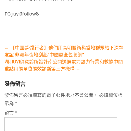
TC:jiuyi9follow8
Post
←
【中國夢·踐行者】他們用高明醫術與當地群眾結下深摯
友誼 非洲年夜地刮起“中國風查包養網”
navigation
湖JIUYI俱意診所設計南公開遴選電力熱力行業和數據中間
重點用能單位能效診斷第三方機構
→
發佈留言
發佈留言必須填寫的電子郵件地址不會公開。
必填欄位標
示為
*
留言
*