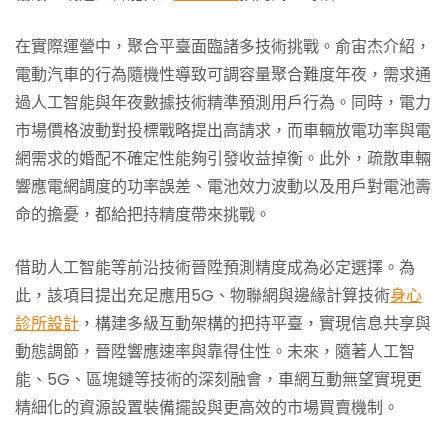
在實際運營中，聚合平臺面臨諸多技術挑戰。俞宙杰介紹，
電動汽車的行為隨機性導致可調容量聚合難度年夜，需求通
過人工智能與年夜數據技術精準預測用戶行為。同時，電力
市場價格波動對投標戰略提出高請求，而車輛放電功率與電
網需求的婚配不確定性能夠引發收益掉衡。此外，疏散車輛
響應電網調度的功率誤差、電池效力波動以及用戶對電池壽
命的擔憂，都給把持精度帶來挑戰。
借助人工智能等前沿技術晉陞預測精度成為必定選擇。為
此，該項目提出充足應用5G、物聯網與邊緣計算技術
身心
診所設計
，構建多級互動架構的把持平臺，實現信息共享與
動態調節，晉陞響應速率與靠得住性。未來，隨著人工智
能、5G、區塊鏈等技術的深刻融會，車網互動無望實現更
精細化的資源設置裝備擺設與更高效的市場買賣機制。