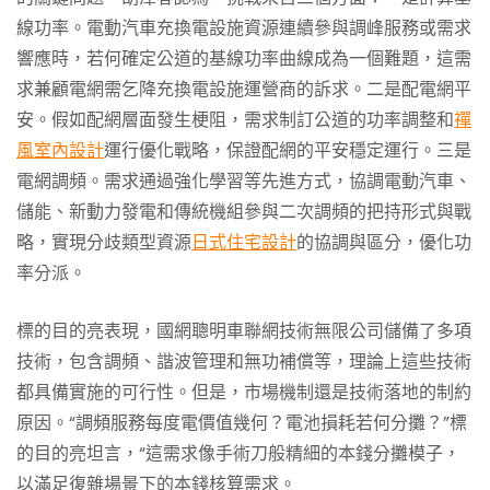
線功率。電動汽車充換電設施資源連續參與調峰服務或需求
響應時，若何確定公道的基線功率曲線成為一個難題，這需
求兼顧電網需乞降充換電設施運營商的訴求。二是配電網平
安。假如配網層面發生梗阻，需求制訂公道的功率調整和
禪
風室內設計
運行優化戰略，保證配網的平安穩定運行。三是
電網調頻。需求通過強化學習等先進方式，協調電動汽車、
儲能、新動力發電和傳統機組參與二次調頻的把持形式與戰
略，實現分歧類型資源
日式住宅設計
的協調與區分，優化功
率分派。
標的目的亮表現，國網聰明車聯網技術無限公司儲備了多項
技術，包含調頻、諧波管理和無功補償等，理論上這些技術
都具備實施的可行性。但是，市場機制還是技術落地的制約
原因。“調頻服務每度電價值幾何？電池損耗若何分攤？”標
的目的亮坦言，“這需求像手術刀般精細的本錢分攤模子，
以滿足復雜場景下的本錢核算需求。