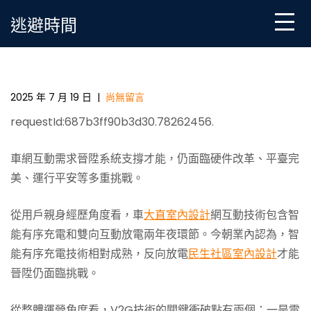
Skip
逃避時間
to
content
車網互JIUYI俱意翻修設計動技術需求哪些衝破？
2025 年 7 月 19 日
|
尚無留言
requestId:687b3ff90b3d30.78262456.
車網互動需求晉陞系統支撐才能，仍面臨硬件改革、平臺完
美、運行平安等多重挑戰。
從用戶親身經歷角度看，車
大直室內設計
網互動技術包含智
能有序充電和雙向互動放電兩年夜環節。今朝業內認為，智
能有序充電技術相對成熟，反向放電
民生社區室內設計
才能
晉陞仍面臨挑戰。
從整體運營角度看，V2G技術的關鍵衝破點有兩個：一是電