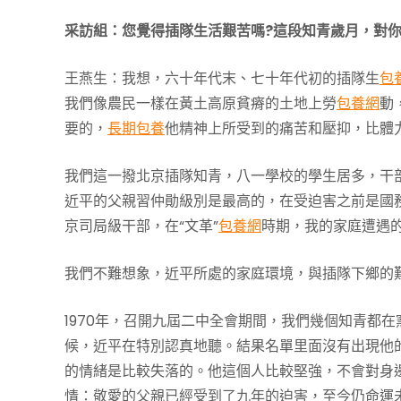
采訪組：您覺得插隊生活艱苦嗎?這段知青歲月，對你
王燕生：我想，六十年代末、七十年代初的插隊生
包
我們像農民一樣在黃土高原貧瘠的土地上勞
包養網
動
要的，
長期包養
他精神上所受到的痛苦和壓抑，比體
我們這一撥北京插隊知青，八一學校的學生居多，干
近平的父親習仲勛級別是最高的，在受迫害之前是國
京司局級干部，在“文革”
包養網
時期，我的家庭遭遇
我們不難想象，近平所處的家庭環境，與插隊下鄉的
1970年，召開九屆二中全會期間，我們幾個知青都
候，近平在特別認真地聽。結果名單里面沒有出現他
的情緒是比較失落的。他這個人比較堅強，不會對身
情：敬愛的父親已經受到了九年的迫害，至今仍命運未