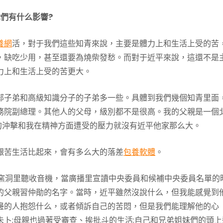
們有什么影響?
養網
活，對于我們這些知青來說，主要是體力上和生活上受的苦
，缺吃少用，甚至還要為燒柴發愁。而對于近平來說，這還不是
力上和生活上受的苦更大。
部子弟和高級知識分子的子弟多一些。具體到我們幾個知青里面
務院副總理。其他人的父母，級別都不是很高。我的父親是一個
的沖擊和我在精神方面遭受的壓力就沒有近平他家那么大。
艱苦生活比起來，會有多么大的落差
包養軟體
。
在窯洞里聽收音機，當廣播里宣讀中央委員和候補中央委員名單的
的父親習仲勛的名字。當時，近平雖然沒說什么，但我能感覺到
邊的人抱怨什么，或者傾訴自己的苦悶，但是我們能理解他的心
卜;母親也過著受審查、挨批斗的生活;自己和兄弟姐妹們的頭上