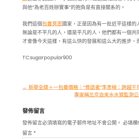
與他“為老百姓辦實事”的抱負是有直接關系的。
我們這個
包養意思
國家，正是因為有一批近平這樣的
無論是不平凡的人，還是平凡的人，他們都有一個共
才會像今天這樣，有這么快的發展和這么大的進步，
TC:sugarpopular900
Post
←
新華全媒＋一包養價格｜“骨語者”李彥楨：跨越千
專家稱北京自來水水質監測公
navigation
發佈留言
發佈留言必須填寫的電子郵件地址不會公開。
必填欄
留言
*