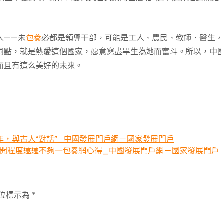
人——未
包養
必都是領導干部，可能是工人、農民、教師、醫生
同點，就是熱愛這個國家，愿意窮盡畢生為她而奮斗。所以，中
而且有這么美好的未來。
年，與古人“對話”_中國發展門戶網－國家發展門戶
開程度遠遠不夠一包養網心得_中國發展門戶網－國家發展門戶
位標示為
*