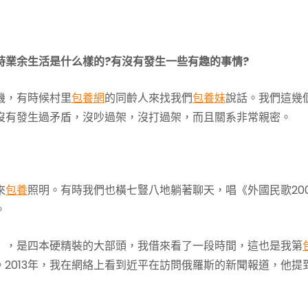
時業余生活是什么樣的?有沒有發生一些有趣的事情?
機，有時候村里
包養網
的同齡人來找我們
包養妹
說話。我們這幾
沒有發生過矛盾，沒吵過架，沒打過架，而且關系非常親密。
來
包養
照明。有時我們也橫七豎八地躺著聊天，唱《外國民歌20
。
》，是四本硬精裝的大部頭，我借來看了一段時間，這也是我第
2013年，我在網絡上看到近平在訪問俄羅斯的新聞報道，他提