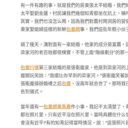
有一件有趣的事，就是我們的房東張太平結婚，我們
太平娶劉金蓮，村民讓我們幾個知青都坐在炕上，稱呼
其實，我們也沒怎么鬧，因為我們對農村鬧洞房的習
東家娶媳婦這樣的新鮮
包養網
事，我們這些年輕小伙
過了幾天，溝對面有一家結婚，他家的成分是富農，因
梁家河的老百姓都很樸實，不管上面“階級劃分”的那
包養行情
第三家結婚的是張衛龐家，他是到梁家河的
龐開玩笑說：“我還比你早到的梁家河。”張衛龐笑著
張衛龐操辦婚禮之后
包養
，沒兩年就去世了。那時我
告別儀式。
當年還有一
包養網車馬費
件小事，我記不太清楚了，
都在照片里，只有近平沒在照片里。當時具體在什么
會沒有近平?有的知青記得當時情況，說：“這張照片就