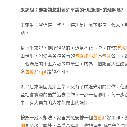
采訪組：能談談您對習近平說的“思想關”的理解嗎?
王燕生：我們這一代人，特別是插隊下鄉這一代人，
活。
對近平來說，他所經歷的，遠遠不止這些。在“文
包養
山溝里，忍受著各種各樣的
包養甜心網
不
包養
公平。
一個迷茫的十五六歲的中學生，成為一個飽嘗人生酸
道
包養網ppt
路的不同。
近平后來返回北京上學，又有了前途光明的工作，但
至社會實踐的最前沿去工作。一步一個腳印，每一步
事、有大勇氣的人才能做出的選擇。
按照一般人想法，家里幫忙安排一個
包養網
好工作，
網
甚至移民國外，享受高福利……做這些輕而易舉的事