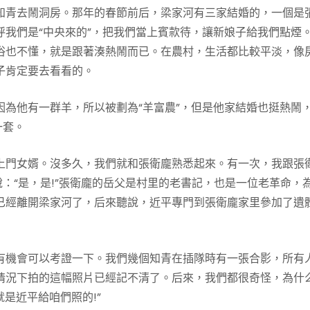
知青去鬧洞房。那年的春節前后，梁家河有三家結婚的，一個是
我們是“中央來的”，把我們當上賓款待，讓新娘子給我們點煙
俗也不懂，就是跟著湊熱鬧而已。在農村，生活都比較平淡，像
子肯定要去看看的。
為他有一群羊，所以被劃為“羊富農”，但是他家結婚也挺熱鬧
一套。
上門女婿。沒多久，我們就和張衛龐熟悉起來。有一次，我跟張
說：“是，是!”張衛龐的岳父是村里的老書記，也是一位老革命，
已經離開梁家河了，后來聽說，近平專門到張衛龐家里參加了遺
有機會可以考證一下。我們幾個知青在插隊時有一張合影，所有
情況下拍的這幅照片已經記不清了。后來，我們都很奇怪，為什
是近平給咱們照的!”