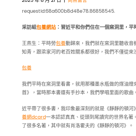
2025 年 8 月 21 日
|
尚無留言
requestId:68a600b8d48e78.86858545.
采訪組
包養網站
：習近平和你們住在一個窯洞里，平
王燕生：平時勞
包養
動歸來，我們就在窯洞里聽收音
知青，跟梁家河的老百姓關系都很好，我們不僅從來
包養
我們平時在窯洞里看書，就用那種墨水瓶做的煤油燈
首》，當時那本書還有手抄本，我們學唱里面的歌曲
近平帶了很多書，我印象最深刻的就是《靜靜的頓河
養網dcard
一本認認真真、從頭到尾讀完的世界名著。
了很多名著，其中就有肖洛霍夫的《靜靜的頓河》。