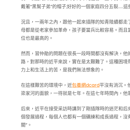
戴著“黑幫子弟”的帽子;好好的一個家庭四分五裂……
況且，一兩年之內，跟他一起來插隊的知青陸續都走
母都是從老家參加革命，孩子要當兵比較容易。而且
位也是最高的。
然而，習仲勛的問題在很長一段時間都沒有解決，他
路，對那時的近平來說，實在是太艱難了。這種困境
力上和生活上的苦，是我們無法想象的。
在這樣艱苦的環境中，近
包養網dcard
平沒有消沉。
梁家河的面貌，一待就是七年。在這七年時間內，他
后來，近平在接受采訪時講到了剛插隊時的迷茫和后
個發展過程，每個人也都有一個礪練和成長過程，沒有
關”。