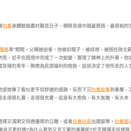
親
包養
身體驗過農村艱苦日子，親眼見過中國最貧困、最原始的
價格
革”期間，父親被迫害，他被扣帽子、被歧視，被困在陜北
然而，近平在困境中完成了一次蛻變，實現了精神上的升華。他
甜苦辣的青年，胸懷為民謀福利的抱負，這就決定了他所走的人
他卻放棄了看似更平坦舒適的道路，反而下沉
包養故事
到基層、
都走得很扎實、走得很充實。這是有大抱負、有大氣魄、有大本
選擇又清閑又待遇優厚的公職，或者
包養站長
出國留學，
包養甜
情豈不更好嗎?為什么要到又苦又累的基層呢?近平選擇走這條路