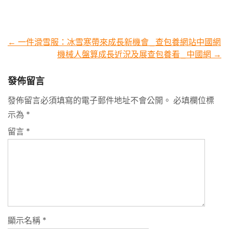
Post
←
一件滑雪服：冰雪寒帶來成長新機會_查包養網站中國網
機械人盤算成長近況及展查包養看_中國網
→
navigation
發佈留言
發佈留言必須填寫的電子郵件地址不會公開。
必填欄位標
示為
*
留言
*
顯示名稱
*