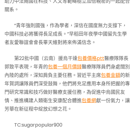
助力中法兩國在科技、人文等範疇樹立加倍親密的一起配合
關系。
“青年強則國強，作為學者，深信在國度無力支撐下，
中國科技必將獲得長足成長。”早稻田年夜學中國留先生學
者友愛聯誼會會長畢天維對將來佈滿信念。
第22批中國（云南）援烏干達
包養價格ptt
醫療隊隊長
郭致平表現，年青的
包養一個月價錢
醫療隊隊員們身處闊別
內陸的處所，深知肩負主要任務。習近平主席
包養金額
的新
年賀詞讓隊員們深受鼓舞，他們將充足應用本身所把握的專
門研究常識和技巧做好醫療支援任務，為促進中烏國民友
情、推進構建人類衛生安康配合體進
包養網
獻一份氣力，讓
芳華在新征程中綻放幻想之花。
TC:sugarpopular900