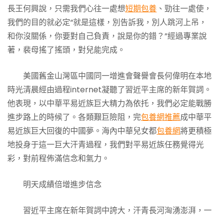
長王何興說，只需我們心往一處想
短期包養
、勁往一處使，
我們的目的就必定“就是這樣，別告訴我，別人跳河上吊，
和你沒關係，你要對自己負責，說是你的錯？”經過專業說
著，裴母搖了搖頭，對兒能完成。
美國舊金山灣區中國同一增進會聲譽會長何偉明在本地
時光清晨經由過程internet凝聽了習近平主席的新年賀詞。
他表現，以中華平易近族巨大精力為依托，我們必定能戰勝
進步路上的時候了。各類艱巨險阻，完
包養網推薦
成中華平
易近族巨大回復的中國夢。海內中華兒女都
包養網
將更積極
地投身于這一巨大汗青過程，我們對平易近族任務覺得光
彩，對前程佈滿信念和氣力。
明天成績倍增進步信念
習近平主席在新年賀詞中誇大，汗青長河洶湧澎湃，一