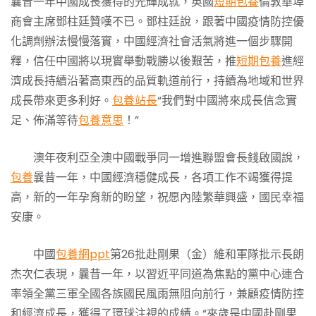
曩昔一年中國成長獲得的光輝成就，英國
短期包養
倫敦華埠
商會主席鄧柱廷贊嘆不已。鄧柱廷說，跟著中國疫情防控優
化調劑辦法慢慢落實，中國經濟社會活氣將進一個步驟開
釋，信任中國將以現實舉動戰勝以後艱苦，推
短期包養
進經
濟成長持續沿著高東西的品質軌道前行，持續為地域和世界
成長帶來更多利好。
包養站長
“我們對中國將來成長信念實
足、佈滿等待
包養意思
！”
澳年夜利亞全澳中國戰爭同一增進聯盟會長錢啟國說，
包養
曩昔一年，中國經濟穩健成長，各項工作不竭獲得提
高，新的一年孕育新的盼望，祝愿內陸繁華興盛，國民幸福
安康。
中國
包養網ppt
第26批赴剛果（金）維和軍隊批示長朗
杰次仁表現，曩昔一年，以習近平同道為焦點的黨中心連合
率領全黨三軍全國各族國民風雨無阻向前行，兼顧疫情防控
和經濟成長，獲得了環球注視的成績。“來歲是中國赴剛果