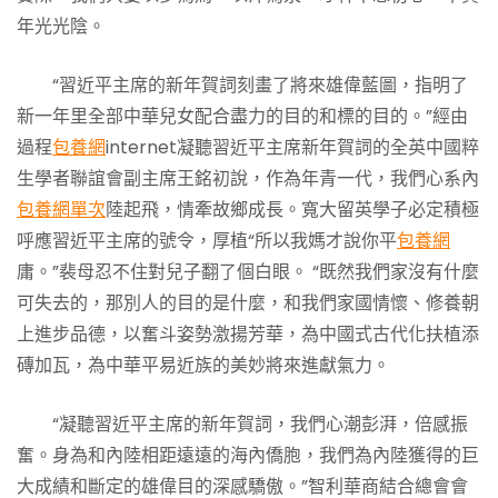
年光光陰。
“習近平主席的新年賀詞刻畫了將來雄偉藍圖，指明了
新一年里全部中華兒女配合盡力的目的和標的目的。”經由
過程
包養網
internet凝聽習近平主席新年賀詞的全英中國粹
生學者聯誼會副主席王銘初說，作為年青一代，我們心系內
包養網單次
陸起飛，情牽故鄉成長。寬大留英學子必定積極
呼應習近平主席的號令，厚植“所以我媽才說你平
包養網
庸。”裴母忍不住對兒子翻了個白眼。 “既然我們家沒有什麼
可失去的，那別人的目的是什麼，和我們家國情懷、修養朝
上進步品德，以奮斗姿勢激揚芳華，為中國式古代化扶植添
磚加瓦，為中華平易近族的美妙將來進獻氣力。
“凝聽習近平主席的新年賀詞，我們心潮彭湃，倍感振
奮。身為和內陸相距遠遠的海內僑胞，我們為內陸獲得的巨
大成績和斷定的雄偉目的深感驕傲。”智利華商結合總會會