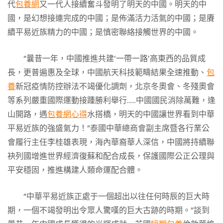
代
包養網
又一代人接續奮斗發明了明天的中國。明天的中
國，是幻想接連完成的中國；是佈滿活力活氣的中國；是賡
續平易近族精力的中國；是慎密聯絡接觸世界的中國。
“曩昔一年，中國推進共建‘一帶一路’高東西的品質成
長，更普遍惠及全球，中國航天科技範疇結果全速推動、
包
養
新冠疫情防控辦法不竭優化調劑，北京冬奧會、冬殘奧會
等系列嚴重國際運動接踵勝利舉行……中國國民消除萬難，逢
山開路，遇
包養網心得
水搭橋，明天的中國讓世界看到中華
平易近族的強盛氣力！”泰國中華總商會副主席暨各行業公
會履行主任李桂雄表現，海內華裔華人深信，中國將持續聯
袂列國增進世界經濟復蘇和配合成長，保護國際公正公理與
平安穩固，推進構建人類命運配合體。
“中華平易近族正處于一個超出以往任何時辰的巨大時
期，一個不竭發明出令眾人驚嘆的巨大古跡的時期。”談到