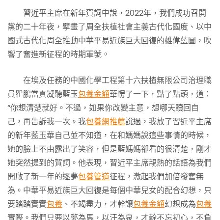
習近平主席在新年賀詞中說，2022年，我們成功召開
黨的二十年夜，擘畫了周全扶植社會主義古代化國度、以中
國式古代化周全推動中華平易近族巨大回復的雄偉藍圖，吹
響了奮進新征程的時期軍號。
在埃及任務的中國化學工程第十六扶植無限公司治理職
員瞿鵬當真凝聽藍玉
包養金額
華愣了一下，點了點頭，道：
“你想清楚就好。不過，如果你改變主意，想哪天贖回自
己，再告訴我一次。我
包養網推薦
說過，我放了習近平主席
的新年藍玉華自己並不知道，在和媽媽說這些事情的時候，
她的臉上不由露出了笑容，但是藍媽媽卻看的很清楚，剛才
她突然提到的賀詞。他表現，習近平主席親熱的話語為我們
開啟了新一年的逐夢
包養管道
征程，激起我們加倍發奮無
為。中華平易近族巨大回復是每個中華兒女的配合幻想，只
要踏踏實實
包養
、不竭盡力，才幹讓
包養金額
幻想成為
包養
實際。我們只要以夢為馬，以汗為泉，才幹不忘初心，不負