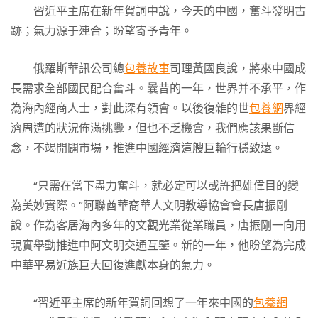
習近平主席在新年賀詞中說，今天的中國，奮斗發明古
跡；氣力源于連合；盼望寄予青年。
俄羅斯華訊公司總
包養故事
司理黃國良說，將來中國成
長需求全部國民配合奮斗。曩昔的一年，世界并不承平，作
為海內經商人士，對此深有領會。以後復雜的世
包養網
界經
濟周遭的狀況佈滿挑釁，但也不乏機會，我們應該果斷信
念，不竭開闢市場，推進中國經濟這艘巨輪行穩致遠。
“只需在當下盡力奮斗，就必定可以或許把雄偉目的變
為美妙實際。”阿聯酋華裔華人文明教導協會會長唐振剛
說。作為客居海內多年的文觀光業從業職員，唐振剛一向用
現實舉動推進中阿文明交通互鑒。新的一年，他盼望為完成
中華平易近族巨大回復進獻本身的氣力。
“習近平主席的新年賀詞回想了一年來中國的
包養網