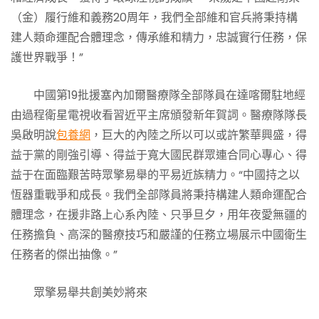
（金）履行維和義務20周年，我們全部維和官兵將秉持構
建人類命運配合體理念，傳承維和精力，忠誠實行任務，保
護世界戰爭！”
中國第19批援塞內加爾醫療隊全部隊員在達喀爾駐地經
由過程衛星電視收看習近平主席頒發新年賀詞。醫療隊隊長
吳啟明說
包養網
，巨大的內陸之所以可以或許繁華興盛，得
益于黨的剛強引導、得益于寬大國民群眾連合同心專心、得
益于在面臨艱苦時眾擎易舉的平易近族精力。“中國持之以
恆器重戰爭和成長。我們全部隊員將秉持構建人類命運配合
體理念，在援非路上心系內陸、只爭旦夕，用年夜愛無疆的
任務擔負、高深的醫療技巧和嚴謹的任務立場展示中國衛生
任務者的傑出抽像。”
眾擎易舉共創美妙將來