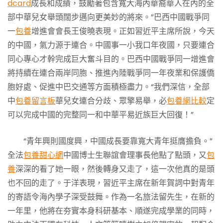
dcard
成長和成績，鼓勵著包含寬大海內華裔華人在內的全
部中華兒女舉頭闊步邁向更美妙的將來。”巴西中國戰爭同
一
包養
增進會會長王俊曉表現。正如習近平主席所說，今天
的中國，氣力源于連合。中國事一小我口年夜國，只要連合
同心專心才幹完成巨大奮斗目的。巴西中國戰爭同一增進會
將持續在連合兩岸同胞、推進內陸戰爭同一年夜業和保護僑
胞好處、促進中巴交通等方面積極盡力。“我們深信，全部
中
包養留言板
華兒女連合分歧、眾擎易舉，必
包養網比較
定
可以完成中國的完整同一和中華平易近族巨大回復！”
“青年興則國度興，中國成長要靠寬大青年挺膺擔負。”
全法
包養甜心網
中國博士生聯誼會理事長他點了點頭，又
包
養
深深的看了她一眼，然後轉身又走了，這一次他真的是頭
也不回的走了。于洋表現，習近平主席在新年賀詞中對青年
的寄語令海內學子深受鼓舞。作為一名旅法留先生，在新的
一年里，他將在夯實本身科研基本、順遂完成學業的同時，