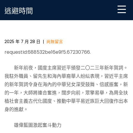
Skip
逃避時間
to
content
連合奮進，為推動中華平易近族巨大回復進獻氣力
——習近平主席二〇二三年新年賀詞令海內中華兒女
甜心專包養網深受鼓舞
2025 年 7 月 28 日
|
尚無留言
requestId:688532be16e9f5.67230766.
新年前夜，國度主席習近平頒發二〇二三年新年賀詞。
我駐外職員、留先生和海內華裔華人紛紜表現，習近平主席
的新年賀詞令身在海內的中華兒女深受鼓舞、倍感振奮，新
的一年，大師將連合奮進，闊步向前，眾擎易舉，為周全扶
植社會主義古代化國度、推動中華平易近族巨大回復作出本
身的進獻。
雄偉藍圖激起奮斗動力