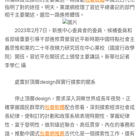
指明了對的途徑。明天，黨建網梳理了習近平總書記的部門
相干主要闡述，邀您一路進修體悟。
2023年2月7日，新進中心委員會的委員、候補委員和
省部級重要引導干部進修貫徹習近平新時期中國特點社會主
義思惟和黨的二十年夜精力研究班在中心黨校（國度行政學
院）開班。習近平在開班式上頒發主要講話。新華社記者
李學仁 攝
處置好頂層design與實行摸索的關系
停止頂層design，需求深入洞察世界成長年夜勢，正
確掌握國民群眾的
包養軟體
配合愿看，深刻摸索經濟社會成
長紀律，使制訂的計劃和政策系統表現時期性、掌握紀律
性、富于發明性，做到遠近聯合、高低貫穿、內在的事務和
諧。推動中國式
包養網推薦
古代化是一個摸索性工作，還有