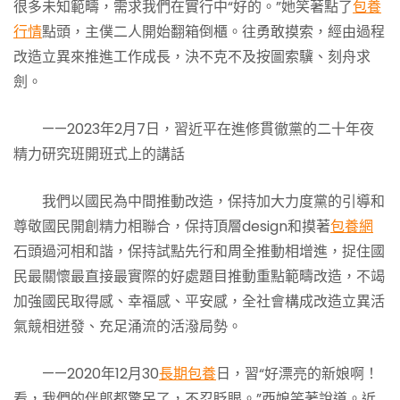
很多未知範疇，需求我們在實行中“好的。”她笑著點了
包養
行情
點頭，主僕二人開始翻箱倒櫃。往勇敢摸索，經由過程
改造立異來推進工作成長，決不克不及按圖索驥、刻舟求
劍。
——2023年2月7日，習近平在進修貫徹黨的二十年夜
精力研究班開班式上的講話
我們以國民為中間推動改造，保持加大力度黨的引導和
尊敬國民開創精力相聯合，保持頂層design和摸著
包養網
石頭過河相和諧，保持試點先行和周全推動相增進，捉住國
民最關懷最直接最實際的好處題目推動重點範疇改造，不竭
加強國民取得感、幸福感、平安感，全社會構成改造立異活
氣競相迸發、充足涌流的活潑局勢。
——2020年12月30
長期包養
日，習“好漂亮的新娘啊！
看，我們的伴郎都驚呆了，不忍眨眼。”西娘笑著說道。近