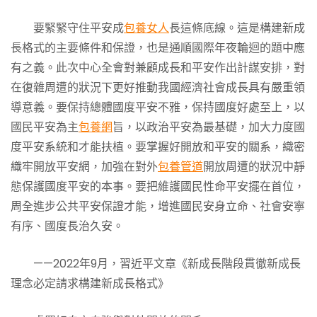
要緊緊守住平安成
包養女人
長這條底線。這是構建新成
長格式的主要條件和保證，也是通順國際年夜輪迴的題中應
有之義。此次中心全會對兼顧成長和平安作出計謀安排，對
在復雜周遭的狀況下更好推動我國經濟社會成長具有嚴重領
導意義。要保持總體國度平安不雅，保持國度好處至上，以
國民平安為主
包養網
旨，以政治平安為最基礎，加大力度國
度平安系統和才能扶植。要掌握好開放和平安的關系，織密
織牢開放平安網，加強在對外
包養管道
開放周遭的狀況中靜
態保護國度平安的本事。要把維護國民性命平安擺在首位，
周全進步公共平安保證才能，增進國民安身立命、社會安寧
有序、國度長治久安。
——2022年9月，習近平文章《新成長階段貫徹新成長
理念必定請求構建新成長格式》