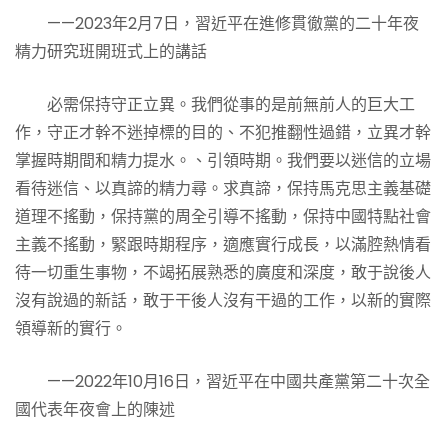
——2023年2月7日，習近平在進修貫徹黨的二十年夜
精力研究班開班式上的講話
必需保持守正立異。我們從事的是前無前人的巨大工
作，守正才幹不迷掉標的目的、不犯推翻性過錯，立異才幹
掌握時期間和精力提水。、引領時期。我們要以迷信的立場
看待迷信、以真諦的精力尋。求真諦，保持馬克思主義基礎
道理不搖動，保持黨的周全引導不搖動，保持中國特點社會
主義不搖動，緊跟時期程序，適應實行成長，以滿腔熱情看
待一切重生事物，不竭拓展熟悉的廣度和深度，敢于說後人
沒有說過的新話，敢于干後人沒有干過的工作，以新的實際
領導新的實行。
——2022年10月16日，習近平在中國共產黨第二十次全
國代表年夜會上的陳述