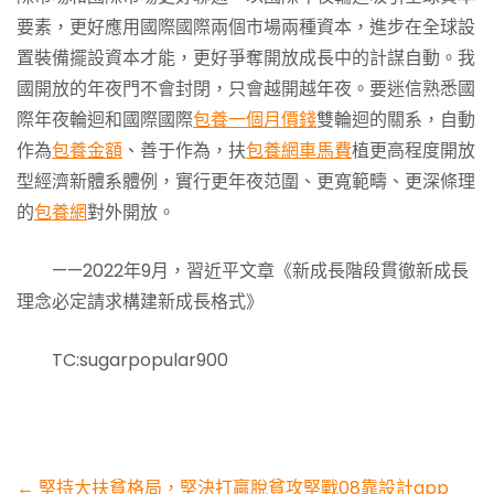
要素，更好應用國際國際兩個市場兩種資本，進步在全球設
置裝備擺設資本才能，更好爭奪開放成長中的計謀自動。我
國開放的年夜門不會封閉，只會越開越年夜。要迷信熟悉國
際年夜輪迴和國際國際
包養一個月價錢
雙輪迴的關系，自動
作為
包養金額
、善于作為，扶
包養網車馬費
植更高程度開放
型經濟新體系體例，實行更年夜范圍、更寬範疇、更深條理
的
包養網
對外開放。
——2022年9月，習近平文章《新成長階段貫徹新成長
理念必定請求構建新成長格式》
TC:sugarpopular900
Post
←
堅持大扶貧格局，堅決打贏脫貧攻堅戰08靠設計app_