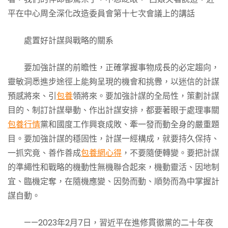
平在中心周全深化改造委員會第十七次會議上的講話
處置好計謀與戰略的關系
要加強計謀的前瞻性，正確掌握事物成長的必定趨向，
靈敏洞悉進步途徑上能夠呈現的機會和挑釁，以迷信的計謀
預感將來、引
包養
領將來。要加強計謀的全局性，策劃計謀
目的、制訂計謀舉動、作出計謀安排，都要著眼于處理事關
包養行情
黨和國度工作興衰成敗、牽一發而動全身的嚴重題
目。要加強計謀的穩固性，計謀一經構成，就要持久保持、
一抓究竟、善作善成
包養網心得
，不要隨便轉變。要把計謀
的準繩性和戰略的機動性無機聯合起來，機動靈活、因地制
宜、臨機定奪，在隨機應變、因勢而動、順勢而為中掌握計
謀自動。
——2023年2月7日，習近平在進修貫徹黨的二十年夜