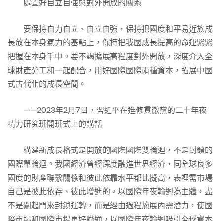
處置好自立自強與對外開放的關系
要保持自力自立、自立自強，保持把國度和平易近族成
長放在本身氣力的基點上，保持把我國成長提高的命運緊緊
把握在本身手中。要不竭擴展高程度對外開放，深度介入全
球財產分工和一起配合，用好國際國際兩種資本，拓展中國
式古代化的成長空間。
——2023年2月7日，習近平在進修貫徹黨的二十年夜
精力研究班開班式上的講話
構建新成長格式是開放的國際國際雙輪迴，不是封鎖的
國際單輪迴。我國經濟曾經深度融進世界經濟，同全球良多
國度的財產聯繫關係和彼此依靠水平都比擬高，表裡需市場
自己是彼此依存、彼此增進的。以國際年夜輪迴為主體，盡
不是關起門來封鎖運轉，而是經由過程施展內需潛力，使國
際市場和國際市場更好聯通，以國際年夜輪迴吸引全球資本