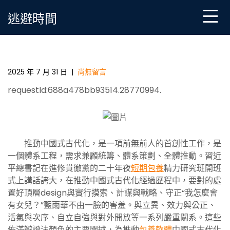
Skip
逃避時間
to
content
進修語專包養行情 | 推動中國式古代化是一個體系工
程
2025 年 7 月 31 日
|
尚無留言
requestId:688a478bb93514.28770994.
推動中國式古代化，是一項前無前人的首創性工作，是
一個體系工程，需求兼顧統籌、體系策劃、全體推動。習近
平總書記在進修貫徹黨的二十年夜
短期包養
精力研究班開班
式上講話誇大，在推動中國式古代化經過歷程中，要對的處
置好頂層design與實行摸索、計謀與戰略、守正“我怎麼會
有女兒？”藍雨華不由一臉的害羞。與立異、效力與公正、
活氣與次序、自立自強與對外開放等一系列嚴重關系。這些
佈滿辯證法顏色的主要闡述，為推動
包養軟體
中國式古代化