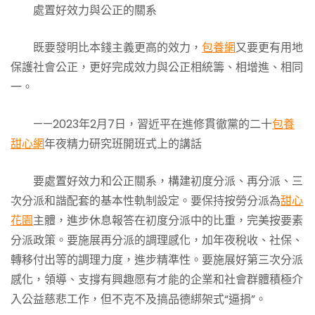
處置好效力與公正的關系
既要發明比本錢主義更高的效力，
包養網
又要更有用地
保護社會公正，更好完成效力與公正相統籌、相增進、相同
一。
——2023年2月7日，習近平在進修貫徹黨的二十
包養
甜心網
年夜精力研究班開班式上的講話
要處置好效力和公正關系，構建初度分派、再分派、三
次分派和諧配套的基本性軌制設定。要保持按勞分派為
甜心
花園
主體，進步休息報答在初度分派中的比重，完美按要素
分派政策。要施展再分派的調理感化，加年夜稅收、社保、
轉移付出等的調理力度，進步精準性。要施展好第三次分派
感化，領導、支撐有興趣愿有才能的企業和社會群體積極介
入公益慈悲工作，但不克不及搞品德綁架式“逼捐”。