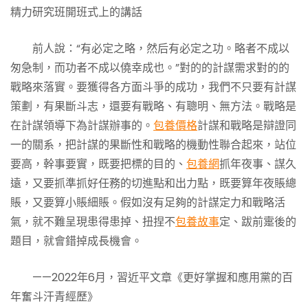
精力研究班開班式上的講話
前人說：“有必定之略，然后有必定之功。略者不成以
匆急制，而功者不成以僥幸成也。”對的的計謀需求對的的
戰略來落實。要獲得各方面斗爭的成功，我們不只要有計謀
策劃，有果斷斗志，還要有戰略、有聰明、無方法。戰略是
在計謀領導下為計謀辦事的。
包養價格
計謀和戰略是辯證同
一的關系，把計謀的果斷性和戰略的機動性聯合起來，站位
要高，幹事要實，既要把標的目的、
包養網
抓年夜事、謀久
遠，又要抓準抓好任務的切進點和出力點，既要算年夜賬總
賬，又要算小賬細賬。假如沒有足夠的計謀定力和戰略活
氣，就不難呈現患得患掉、扭捏不
包養故事
定、跋前疐後的
題目，就會錯掉成長機會。
——2022年6月，習近平文章《更好掌握和應用黨的百
年奮斗汗青經歷》