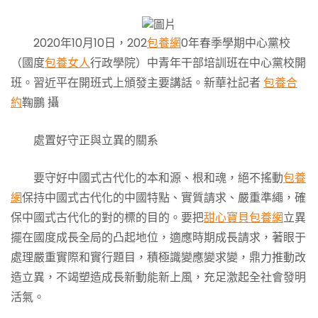
2020年10月10日，202
包養網
0年春季學期中心黨校
（國度
包養女人
行政學院）中青年干部培訓班在中心黨校開
班。習近平在開班式上頒發主要講話。新華社記者
包養合
約
鞠鵬 攝
處置好守正與立異的關系
要守好中國式古代化的本和源、根和魂，絕不搖動
包養
網
保持中國式古代化的中國特點、實質請求、嚴重準繩，確
保中國式古代化的對的標的目的。要把
甜心寶貝包養網
立異
擺在國度成長全局的凸起地位，適應時期成長請求，著眼于
處理嚴重實際和實行題目，積極識變應變求變，鼎力推動改
造立異，不竭塑造成長新動能新上風，充足激起全社會發明
活氣。