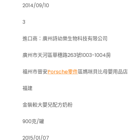
2014/09/10
3
進口商：廣州詩幼樂生物科技有限公司
廣州市天河區華穗路263號1003-1004房
福州市晉安
Porsche零件
區媽咪貝比母嬰用品店
福建
金裝較大嬰兒配方奶粉
900克/罐
2015/01/07