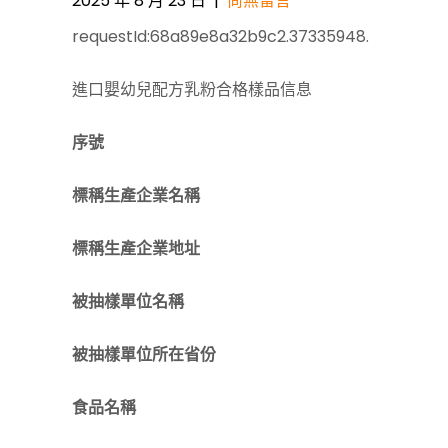
2025 年 8 月 23 日
|
尚無留言
requestId:68a89e8a32b9c2.37335948.
進口嬰幼兒配方乳粉合格樣品信息
序號
標稱生產企業名稱
標稱生產企業地址
被抽樣單位名稱
被抽樣單位所在省份
食品名稱