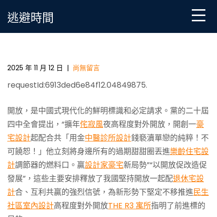
Skip
逃避時間
to
content
金觀平：堅定推JIUYI俱意翻修設計進高程度對外開放
2025 年 11 月 12 日
|
尚無留言
requestId:6913ded6e84f12.04849875.
開放，是中國式現代化的鮮明標識和必定請求。黨的二十屆
四中全會提出，“擴年
侘寂風
夜高程度對外開放，開創一
豪
宅設計
起配合共「用金
中醫診所設計
錢褻瀆單戀的純粹！不
可饒恕！」他立刻將身邊所有的過期甜甜圈丟進
樂齡住宅設
計
調節器的燃料口。贏
設計家豪宅
新局勢”“以開放促改造促
發展”，這些主要安排釋放了我國堅持開放一起配
退休宅設
計
合、互利共贏的強烈信號，為新形勢下堅定不移推進
民生
社區室內設計
高程度對外開放
THE R3 寓所
指明了前進標的