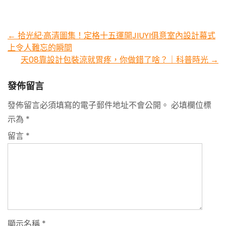
Post
←
拾光紀·高清圖集！定格十五運開JIUYI俱意室內設計幕式
上令人難忘的瞬間
navigation
天08靠設計包裝涼就胃疼，你做錯了啥？｜科普時光
→
發佈留言
發佈留言必須填寫的電子郵件地址不會公開。
必填欄位標
示為
*
留言
*
顯示名稱
*