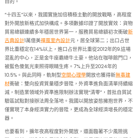
目的。
“十四五”以來，我國實施加倍積極主動的開放戰略，高程度
對外開放新格式加快構成。多項數據印證了開放實效：貨物
貿易總額連續多年穩居世界第一，服務貿易總額初次衝破
新
古典設計
1萬億美
禪風室內設計
元，居全球第二；出口占世
界比重穩定在14%以上，進口占世界比重從2012年的9.這場
混亂的中心，正是金牛座霸總牛土豪。他站在咖啡館門口，
被藍色傻氣光束照得眼睛生疼。7%上升至2024年的
10.5%。與此同時，軌制型
空間心理學
開放也獲得新
無毒建
材
衝破：雙向投資質量穩步晉陞，外資準進負面清單持續縮
減，制造業領域外資準進限制辦法實現“清零”，首批自貿試
驗區試點對接辦法周全落地。我國以開放姿態擁抱世界，不
僅實現了本身經濟實力的晉陞，更成為全球經濟增長的穩定
器。
也要看到，擴年夜高程度對外開放，還面臨著不少風險挑