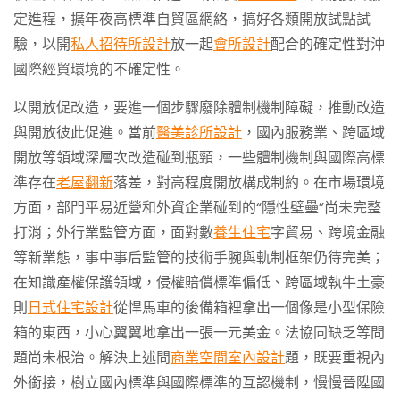
定進程，擴年夜高標準自貿區網絡，搞好各類開放試點試
驗，以開
私人招待所設計
放一起
會所設計
配合的確定性對沖
國際經貿環境的不確定性。
以開放促改造，要進一個步驟廢除體制機制障礙，推動改造
與開放彼此促進。當前
醫美診所設計
，國內服務業、跨區域
開放等領域深層次改造碰到瓶頸，一些體制機制與國際高標
準存在
老屋翻新
落差，對高程度開放構成制約。在市場環境
方面，部門平易近營和外資企業碰到的“隱性壁壘”尚未完整
打消；外行業監管方面，面對數
養生住宅
字貿易、跨境金融
等新業態，事中事后監管的技術手腕與軌制框架仍待完美；
在知識產權保護領域，侵權賠償標準偏低、跨區域執牛土豪
則
日式住宅設計
從悍馬車的後備箱裡拿出一個像是小型保險
箱的東西，小心翼翼地拿出一張一元美金。法協同缺乏等問
題尚未根治。解決上述問
商業空間室內設計
題，既要重視內
外銜接，樹立國內標準與國際標準的互認機制，慢慢晉陞國