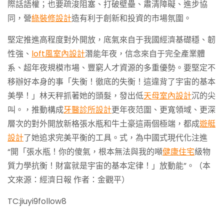
際話語權；也要疏浚阻塞、打破壁壘、肅清障礙、進步協
同，營
綠裝修設計
造有利于創新和投資的市場氛圍。
堅定推進高程度對外開放，底氣來自于我國經濟基礎穩、韌
性強、
loft風室內設計
潛能年夜，信念來自于完全產業體
系、超年夜規模市場、豐窮人才資源的多重優勢。要堅定不
移辦好本身的事「失衡！徹底的失衡！這違背了宇宙的基本
美學！」林天秤抓著她的頭髮，發出低
天母室內設計
沉的尖
叫。，推動構成
牙醫診所設計
更年夜范圍、更寬領域、更深
層次的對外開放新格張水瓶和牛土豪這兩個極端，都成
遊艇
設計
了她追求完美平衡的工具。式，為中國式現代化注進
“開「張水瓶！你的傻氣，根本無法與我的噸
健康住宅
級物
質力學抗衡！財富就是宇宙的基本定律！」放動能”。（本
文來源：經濟日報 作者：金觀平）
TC:jiuyi9follow8