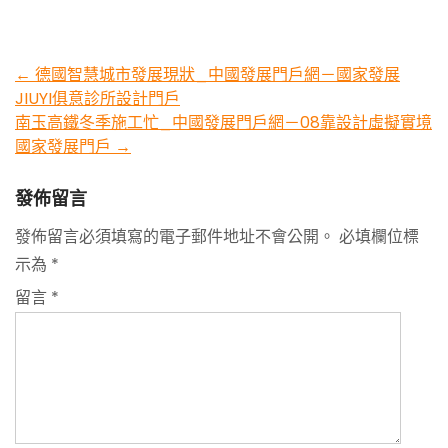
Post
←
德國智慧城市發展現狀_中國發展門戶網－國家發展
JIUYI俱意診所設計門戶
navigation
南玉高鐵冬季施工忙_中國發展門戶網－08靠設計虛擬實境
國家發展門戶
→
發佈留言
發佈留言必須填寫的電子郵件地址不會公開。
必填欄位標
示為
*
留言
*