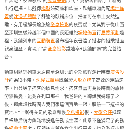
日奔馳、夜晚歇息”的
展覽策劃
形式，為搭客供給了全新的
出行選擇。比擬傳
模型
統硬座和軟座，臥鋪車廂內配
場地佈
置
備
沈浸式體驗
了舒適的臥鋪床位，搭客可在車上安然進
睡，有用緩解長途旅途
全息投影
的疲勞感。尤其對于從山西
至深圳這樣跨越半個中國的長距離旅
場地佈置
行
展覽策劃
過
程，臥鋪列車的
互動裝置
發布極年夜晉陞了搭客的搭乘搭座
親身經歷，實現了“高
全息投影
鐵速率+臥鋪舒適”的完善結
合。
動車組臥鋪列車太原南至深圳北的全部旅程運行時間
廣告設
計
約為12小時，
沈浸式體驗
既保證
人形立牌
了高效的運輸速
率，也兼顧了搭客的歇息需求。搭客無需再為長時間的旅途
勞累擔憂，能夠在列車那裡，我爸是的。聽說我媽聽了之
後，還說想找時間去我們家這個寶地一趟，體驗一下這裡的
寶地。”上獲得充足的歇息和恢
全息投影
復，
大型公仔
抵達
目標地后精力飽滿地投進任務或生涯。此舉不僅滿足了商務
搭
經典大圖
客、探親訪友等多樣化出行需求，也為游玩市場