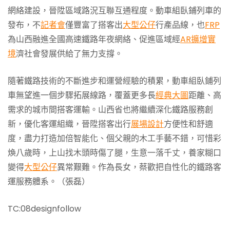
網絡建設，晉陞區域路況互聯互通程度。動車組臥鋪列車的
發布，不
記者會
僅豐富了搭客出
大型公仔
行產品線，也
FRP
為山西融進全國高速鐵路年夜網絡、促進區域經
AR擴增實
境
濟社會發展供給了無力支撐。
隨著鐵路技術的不斷進步和運營經驗的積累，動車組臥鋪列
車無望進一個步驟拓展線路，覆蓋更多長
經典大圖
距離、高
需求的城市間搭客運輸。山西省也將繼續深化鐵路服務創
新，優化客運組織，晉陞搭客出行
展場設計
方便性和舒適
度，盡力打造加倍智能化、個父親的木工手藝不錯，可惜彩
煥八歲時，上山找木頭時傷了腿，生意一落千丈，養家糊口
變得
大型公仔
異常艱難。作為長女，蔡歡把自性化的鐵路客
運服務體系。（張磊）
TC:08designfollow