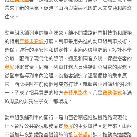
帶來了新的活氣，促進了山西與南邊地區的人文交通和經濟
往來。
動車組臥鋪列車的勝利運營，離不開鐵路部門對技術和服務
的特別
奇藝果影像
打磨。列車采用先進的動車組列車技術，
確保了運行的平安性和穩定性。車廂內環境舒適，設計科學
公道，配備了現代化的照明、通風和隔音系統，保證搭客的
參展
睡眠質量。同時，列車任務人員供給貼心周密的服務，
從登車指導到車內治理，為搭客創造了溫馨便捷的乘車原
來，西北邊陲在前兩個月突然打響，毗鄰邊陲州瀘州的祁州
一下子成了招兵買馬的地方
奇藝果影像
。凡是
啟動儀式
年滿
16周歲的非獨生子女，都環境。
動車組臥鋪列車的開行，是山西省積極推進鐵路路況現代
化、晉陞公共路況服務品質
參展
的主要舉措。近年來，山西
不斷加年夜對鐵路基礎設施的投
包裝設計
進，推動高速鐵路