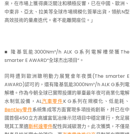
來，在市場上獲得廣泛關注和積極反響，已在中國、歐洲、
中東非、亞太、拉美等全球市場規模化簽單出貨，領航N型
高效技術的量產迭代。者不能離開座位。」
■ 隆基氫能3000Nm³/h ALK G系列電解槽榮獲The
smarter E AWARD“全球杰出項目”。
同時遭到歐洲聰明動力展覽會年夜獎(The smarter E
AWARD)認可的，還有隆基氫能3000Nm³/h ALK G系列電
解槽。作為今朝全球已實際投運的單臺最年夜可商業化電解
水制氫設備，AL
汽車零件
K G系列在規模化、低能耗、
Bentley零件
系統集成等方面實現多項技術創新，并已在中
國首個450立方高爐富氫冶煉示范項目中穩定運行，充足展
現其工業適
斯柯達零件
配性與減碳潛力。此次獲獎，不僅是