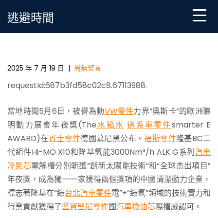
Skip
逃避時間
to
content
雙雙加冕，中國獨一！隆基綠電+綠氫技術斬獲國際權
威年夜OSDER奧斯德零件報價獎​
2025 年 7 月 19 日
|
尚無留言
requestId:687b3fd58c02c8.67113988.
當地時間5月6日，被譽為動
VW零件
力界“奧斯卡”的歐洲聰
明動力展會年夜獎(The
水箱水
德系車零件
smarter E
AWARD)在
賓士零件
德國慕尼黑公布。
福斯零件
隆基BC二
代組件Hi-MO X10和隆基氫能3000Nm³/h ALK G系列
汽車
冷氣芯
電解槽分別斬獲“創新太陽能技術”和“全球杰出項目”
年夜獎，成為獨一一家獲得兩個獎項的中國清潔動力企業，
標志著隆基在“綠
台北汽車零件
電”+“綠氫”領域的技術實力和
行業貢獻獲得了
藍寶堅尼零件
國
汽車機油芯
際權威認可。