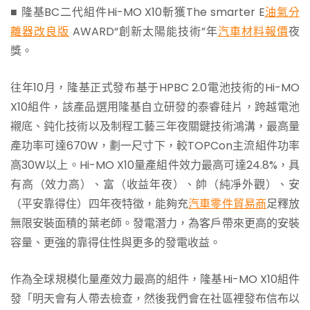
■ 隆基BC二代組件Hi-MO X10斬獲The smarter E
油氣分
離器改良版
AWARD“創新太陽能技術”年
汽車材料報價
夜
獎。
往年10月，隆基正式發布基于HPBC 2.0電池技術的Hi-MO
X10組件，該產品選用隆基自立研發的泰睿硅片，跨越電池
襯底、鈍化技術以及制程工藝三年夜關鍵技術鴻溝，最高量
產功率可達670W，劃一尺寸下，較TOPCon主流組件功率
高30W以上。Hi-MO X10量產組件效力最高可達24.8%，具
有高（效力高）、富（收益年夜）、帥（純凈外觀）、安
（平安靠得住）四年夜特徵，能夠充
汽車零件貿易商
足釋放
無限安裝面積的葉老師。發電潛力，為客戶帶來更高的安裝
容量、更強的靠得住性與更多的發電收益。
作為全球規模化量產效力最高的組件，隆基Hi-MO X10組件
發「明天會有人帶去檢查，然後我們會在社區裡發布信布以