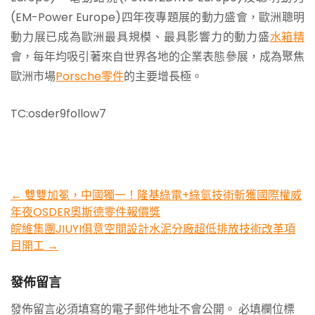
(EM-Power Europe)四年夜專題展的動力盛會，歐洲聰明
動力展已成為歐洲最具規模、最具影響力的動力盛
水箱精
會，每年均吸引著來自世界各地的企業表態參展，成為聚焦
歐洲市場
Porsche零件
的主要增長極。
TC:osder9follow7
Post
←
雙雙加冕，中國獨一！隆基綠電+綠氫技術斬獲國際權威
年夜OSDER奧斯德零件報價獎​
navigation
皖維集團JIUYI俱意空間設計水泥分廠超低排放技術改革項
目開工
→
發佈留言
發佈留言必須填寫的電子郵件地址不會公開。
必填欄位標