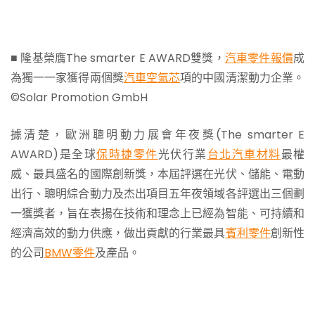
■ 隆基榮膺The smarter E AWARD雙獎，
汽車零件報價
成
為獨一一家獲得兩個獎
汽車空氣芯
項的中國清潔動力企業。
©Solar Promotion GmbH
據清楚，歐洲聰明動力展會年夜獎(The smarter E
AWARD)是全球
保時捷零件
光伏行業
台北汽車材料
最權
威、最具盛名的國際創新獎，本屆評選在光伏、儲能、電動
出行、聰明綜合動力及杰出項目五年夜領域各評選出三個劃
一獲獎者，旨在表揚在技術和理念上已經為智能、可持續和
經濟高效的動力供應，做出貢獻的行業最具
賓利零件
創新性
的公司
BMW零件
及產品。