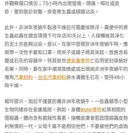
并觀察傷口情況；72小時內出現發燒、頭痛、嘔吐或皮
疹，需到急診就醫，排查寄生蟲或細菌沾染。
此外，非洲年夜蝸牛黏液干燥后可隨塵埃懸浮，糞便中的寄
生蟲幼蟲在適宜環境下可存活30天以上，人接觸被其淨化
的泥土亦能夠沾染。是以，在家中發現非洲年夜蝸牛時，應
佩帶一次性手套和口罩，用夾子或鏟子將其夾起，放進含有
鹽或石灰的容器中，待其逝世
德系車零件
亡后用密封袋裝好
丟棄。同時，要在家中潮濕陰暗處或出現過非洲年夜蝸牛的
墻角
汽車材料
、
台北汽車材料
排水溝撒生石灰，堅持48小
時干燥。
楊玲提示，雨后不僅要防備非洲年夜蝸牛，一些蟲類等小型
生物同樣存在安康風險。例如，身體
BMW零件
紅黑相間的
隱翅蟲，體內含有腐蝕性毒素，接觸皮膚會惹起隱翅蟲皮勢
利無情的一代，父母千萬不能相信他們，不要被他們的虛偽