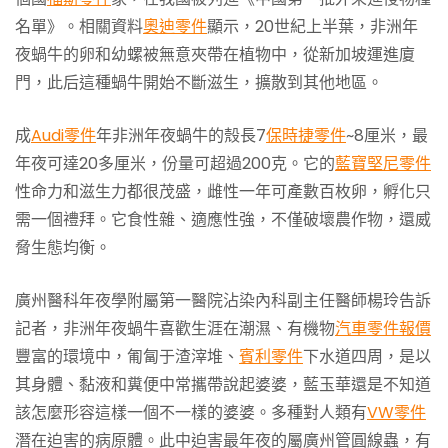
名單》。相關資料
奧迪零件
顯示，20世紀上半葉，非洲年
夜蝸牛的卵和幼螺被無意夾帶在植物中，從新加坡運進廈
門，此后這種蝸牛開始不斷滋生，擴散到其他地區。
成
Audi零件
年非洲年夜蝸牛的殼長7
保時捷零件
~8厘米，最
年夜可達20多厘米，份量可超過200克。它的
藍寶堅尼零件
性命力和滋生力都很茂盛，雌性一年可產數百枚卵，孵化只
需一個禮拜。它食性雜、適應性強，不僅破壞農作物，還威
脅生態均衡。
廣州醫科年夜學附屬第一醫院沾染內科副主任醫師楊玲告訴
記者，非洲年夜蝸牛喜歡生涯在潮濕、有機物
汽車零件報價
豐富的環境中，匍匐于渣滓堆、
賓利零件
下水道四周，是以
其身體、黏液和糞便中常攜帶說起婆婆，藍玉華還是不知道
該怎麼形容這樣一個不一樣的婆婆。多種對人類有
VW零件
潛在迫害的病原體。此中迫害最年夜的屬廣州管圓線蟲，有