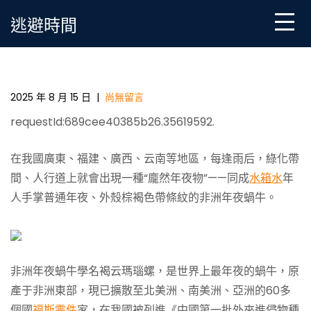
Skip
逃避時間
to
content
雨后巨蝸牛攜帶寄生蟲，專家OSDER奧斯德零件商提
示：別碰、別養、別吃
2025 年 8 月 15 日
|
尚無留言
requestId:689cee40385b26.35619592.
在我國廣東、福建、廣西、云南等地區，每逢雨后，綠化帶
間、人行道上就會出現一種“龐然年夜物”——同成
水箱水
年
人手掌普通年夜、外殼棕褐色帶條紋的非洲年夜蝸牛。
非洲年夜蝸牛學名褐云瑪瑙螺，是世界上最年夜的蝸牛，原
產于非洲東部，現已擴散至北美洲、南美洲、亞洲的60多
個國
福斯零件
家，在我國被列進《中國第一批外來進侵物種