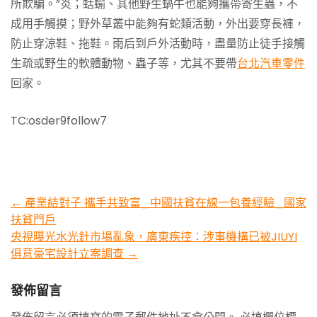
所欺騙。”炎；蛞蝓、其他野生蝸牛也能夠攜帶寄生蟲，不
成用手觸摸；野外草叢中能夠有蛇類活動，外出要穿長褲，
防止穿涼鞋、拖鞋。雨后到戶外活動時，盡量防止徒手接觸
生疏或野生的軟體動物、蟲子等，尤其不要帶
台北汽車零件
回家。
TC:osder9follow7
Post
←
產業結對子 攜手共致富_中國扶貧在線一包養經驗_國家
扶貧門戶
navigation
央視曝光水光針市場亂象，廣東疾控：涉事機構已被JIUYI
俱意豪宅設計立案調查
→
發佈留言