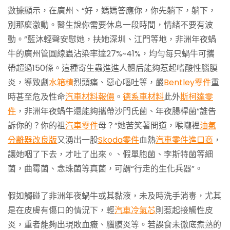
數據顯示，在廣州、“好，媽媽答應你，你先躺下，躺下，
別那麼激動。醫生說你需要休息一段時間，情緒不要有波
動。”藍沐輕聲安慰她，扶她深圳、江門等地，非洲年夜蝸
牛的廣州管圓線蟲沾染率達27%~41%，均勻每只蝸牛可攜
帶超過150條。這種寄生蟲進進人體后能夠惹起嗜酸性腦膜
炎，導致劇
水箱精
烈頭痛、惡心嘔吐等，嚴
Bentley零件
重
時甚至危及性命
汽車材料報價
。
德系車材料
此外
斯柯達零
件
，非洲年夜蝸牛還能夠攜帶沙門氏菌、年夜腸桿菌“誰告
訴你的？你的祖
汽車零件
母？”她苦笑著問道，喉嚨裡
油氣
分離器改良版
又湧出一股
Skoda零件
血熱
汽車零件進口商
，
讓她咽了下去，才吐了出來。、假單胞菌、李斯特菌等細
菌，曲霉菌、念珠菌等真菌，可謂“行走的生化兵器”。
假如觸碰了非洲年夜蝸牛或其黏液，未及時洗手消毒，尤其
是在皮膚有傷口的情況下，輕
汽車冷氣芯
則惹起接觸性皮
炎，重者能夠出現敗血癥、腦膜炎等。若誤食未徹底煮熟的