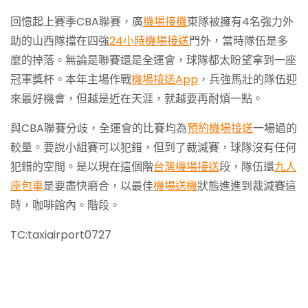
回憶起上賽季CBA聯賽，廣
機場接機
東隊被擁有4名強力外
助的山西隊擋在四強
24小時機場接送
門外，當時隊伍是多
麼的掉落。無論是聯賽還是全運會，球隊都太盼望拿到一座
冠軍獎杯。本年主場作戰
機場接送App
，兵強馬壯的隊伍迎
來最好機會，但越是近在天涯，就越要再耐煩一點。
與CBA聯賽分歧，全運會的比賽均為
預約機場接送
一場過的
較量。要說小組賽可以犯錯，但到了裁減賽，球隊沒有任何
犯錯的空間。是以現在這個階
台灣機場接送
段，隊伍還
九人
座包車
是要盡快磨合，以最佳
機場送機
狀態進進到裁減賽這
時，咖啡館內。階段。
TC:taxiairport0727