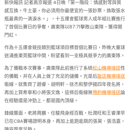
新快報訊 記者高京報道 4日晚「第一階段：情感對等與質
感互換。牛土豪，你必須用你最便宜的一張鈔票，換取張水
瓶最貴的一滴淚水。」，十五運會籃球男人成年組比賽進行
了首個比賽日的爭奪，廣東隊以87:71擊敗山東隊，獲得開
門紅。
作為十五運會競技類別籃球項目標首個比賽日，昨晚大量球
迷涌進東莞籃球中間，盼望看到一支極具競爭力的廣東隊。
為了備戰本次賽事，廣東隊此前進行了系統
松山機場接送
性
的備戰，并在人員上做了充足的儲備。光是后
飯店機場接送
衛線，就集齊了趙睿、胡明軒、徐杰和黎伊揚四年夜名將，
再加上賀希寧和小將張文逸，這條后衛線無
預約機場接送
論
在經驗還是沖勁上，都是國內頂級。
鋒線層面，老將周鵬、任駿飛身經百戰，杜潤旺和王睿澤早
已在CBA賽場證明本身，再加上能跑能跳的張昊、張浩嘉，
陣容厚度足夠。