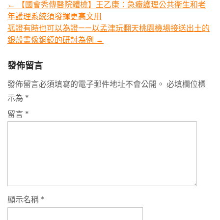
Post
←
【國會秀傳醫院體檢】王乙康：急癥護理公共衛生和老
年護理系統須發揮更高文用
navigation
孤證有時也可以為證——以孟津玩翻天桃園機場接送出土的
銀殼畫像銅鏡的研討為例
→
發佈留言
發佈留言必須填寫的電子郵件地址不會公開。
必填欄位標
示為
*
留言
*
顯示名稱
*