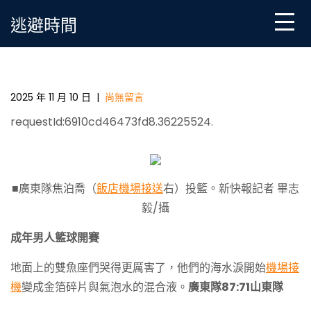
Skip
逃避時間
to
content
首戰冷啟動 廣東主玩翻天松山機場接送帥坦言 爭冠之
路欠好走
2025 年 11 月 10 日
|
尚無留言
requestId:6910cd46473fd8.36225524.
■廣東隊焦泊喬（
飯店機場接送
右）投籃。新快報記者 畢志
毅/攝
成年男人籃球開賽
地面上的雙魚座們哭得更厲害了，他們的海水淚開始
機場接
機
變成金箔碎片與氣泡水的混合液。
廣東隊87:71山東隊