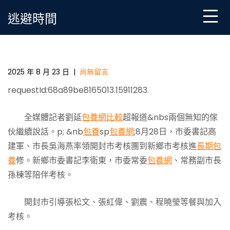
Skip
逃避時間
to
content
高建軍率領專包養網心得開封市考核團到新鄉市考核
進修
2025 年 8 月 23 日
|
尚無留言
requestId:68a89be8165013.15911283.
全媒體記者劉延
包養網比較
超報道&nbs兩個無知的傢
伙繼續說話。p; &nb
包養
sp
包養網
;8月28日，市委書記高
建軍、市長吳海燕率領開封市考核團到新鄉市考核進
長期包
養
修。新鄉市委書記李衛東，市委常委
包養網
、常務副市長
孫棟等陪伴考核。
開封市引導張松文、張紅偉、劉震、程曉瑩等餐與加入
考核。