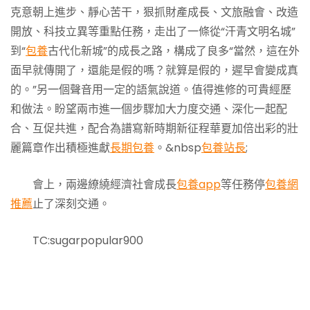
克意朝上進步、靜心苦干，狠抓財產成長、文旅融會、改造
開放、科技立異等重點任務，走出了一條從“汗青文明名城”
到“
包養
古代化新城”的成長之路，構成了良多“當然，這在外
面早就傳開了，還能是假的嗎？就算是假的，遲早會變成真
的。”另一個聲音用一定的語氣說道。值得進修的可貴經歷
和做法。盼望兩市進一個步驟加大力度交通、深化一起配
合、互促共進，配合為譜寫新時期新征程華夏加倍出彩的壯
麗篇章作出積極進獻
長期包養
。&nbsp
包養站長
;
會上，兩邊繚繞經濟社會成長
包養app
等任務停
包養網
推薦
止了深刻交通。
TC:sugarpopular900