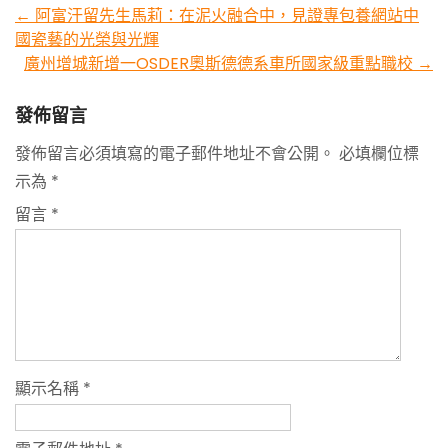
Post
←
阿富汗留先生馬莉：在泥火融合中，見證專包養網站中
國瓷藝的光榮與光輝
navigation
廣州增城新增一OSDER奧斯德德系車所國家級重點職校
→
發佈留言
發佈留言必須填寫的電子郵件地址不會公開。
必填欄位標
示為
*
留言
*
顯示名稱
*