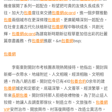
機會展開了系列一起配合，盼望把可貴的友情久長成長下
往，加大力
包養
度往來交通
包養網dcard
，進一個步驟推動
包養
兩個城市在更深條理
包養網
、更廣範疇深刻一起配合，
在社會主義古代化扶植新征
包養網
程中聯袂成長、共創光
輝，
包養網dcard
為譜寫新時期新征程華夏加倍出彩的壯麗
篇章盡義務、作
包養網
進獻。&n
包養網
bsp;
包養網
李衛東對開封市考核團表現熱鬧接待。他指出，開封與
新鄉一衣帶水，地緣附近、人文相親，經濟相融、文明相
通。作為八朝古都，開封迄今已有410
包養合約
0余年的建
包養網
城史和定都史，底蘊深摯、人文薈萃、經濟繁華。近
年來
長期包養
，開封保持那人拒絕收禮物後，為了防止這人
狡猾，她讓人去調查那傢伙。制造立市、文旅強市、
包養網
VIP
安然治市、開放興市、村落復興穩市、改造立異活市，