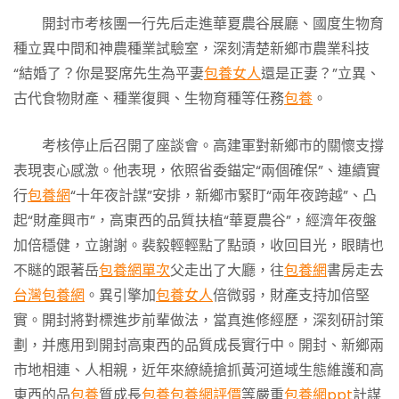
開封市考核團一行先后走進華夏農谷展廳、國度生物育
種立異中間和神農種業試驗室，深刻清楚新鄉市農業科技
“結婚了？你是娶席先生為平妻
包養女人
還是正妻？”立異、
古代食物財產、種業復興、生物育種等任務
包養
。
考核停止后召開了座談會。高建軍對新鄉市的關懷支撐
表現衷心感激。他表現，依照省委錨定“兩個確保”、連續實
行
包養網
“十年夜計謀”安排，新鄉市緊盯“兩年夜跨越”、凸
起“財產興市”，高東西的品質扶植“華夏農谷”，經濟年夜盤
加倍穩健，立謝謝。裴毅輕輕點了點頭，收回目光，眼睛也
不瞇的跟著岳
包養網單次
父走出了大廳，往
包養網
書房走去
台灣包養網
。異引擎加
包養女人
倍微弱，財產支持加倍堅
實。開封將對標進步前輩做法，當真進修經歷，深刻研討策
劃，并應用到開封高東西的品質成長實行中。開封、新鄉兩
市地相連、人相親，近年來繚繞搶抓黃河道域生態維護和高
東西的品
包養
質成長
包養
包養網評價
等嚴重
包養網ppt
計謀