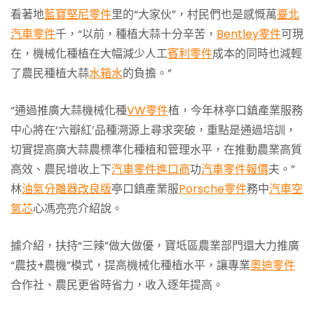
看著地
藍寶堅尼零件
里的“大家伙”，村民們也是感慨萬
臺北
汽車零件
千，“以前，種植大蒜十分辛苦，
Bentley零件
可現
在，機械化種植在大幅減少人工
賓利零件
成本的同時也減輕
了農民種植大蒜
水箱水
的負擔。”
“通過推廣大蒜機械化種
VW零件
植，今年林亭口鎮產業服務
中心將在‘六瓣紅’品種溯源上尋求突破，重點是通過培訓，
切實提高廣大蒜農標準化種植和管理水平，在推動農業高質
高效、農民增收上下
汽車零件進口商
功
汽車零件報價
夫。”
林
油氣分離器改良版
亭口鎮產業服
Porsche零件
務中
汽車空
氣芯
心馮亮亮介紹說。
據介紹，扶持“三辣”做大做優，寶坻區農業部門還大力推廣
“農技+農機”模式，提高機械化種植水平，讓專業
奧迪零件
合作社、農民更省時省力，收入逐年提高。