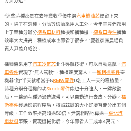
分瓣分選。
“這些蒜種都是在去年豐收季優中選
汽車機油芯
優留下來
的。除了在選種、分篩等環節采用人工外，今年蒜農們都用
上了蒜種分瓣分
德系車材料
種機和播種機，
德系車零件
播種
效率大大提高，種植成本也節省了很多。”慶義家庭農場負
責人尹義介紹說。
播種機采用了
汽車冷氣芯
北斗導航技術，可以自動巡航，
汽
車零件
實現了“無人駕駛”，種植速度驚人，一
斯柯達零件
臺
機器“跑”半天就相當于8
BMW零件
0名工人一天的種植量。
蒜種分瓣分種機的功
Skoda零件
能也十分強大，一鍵啟動
后，一整頭蒜種通過傳送帶，可以自動進行去皮、分瓣，
福
斯零件
經過篩選程序后，按照蒜瓣的大小好壞智能分出五個
等級，工作效率提高超過50倍。尹義粗略地算過一
臺北汽
車材料
筆賬，實現機械化后，今年節省人工成本4萬元。