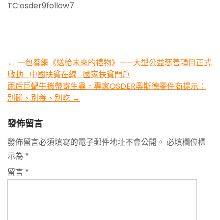
TC:osder9follow7
Post
←
一包養網《送給未來的禮物》——大型公益慈善項目正式
啟動_中國扶貧在線_國家扶貧門戶
navigation
雨后巨蝸牛攜帶寄生蟲，專家OSDER奧斯德零件商提示：
別碰、別養、別吃
→
發佈留言
發佈留言必須填寫的電子郵件地址不會公開。
必填欄位標
示為
*
留言
*