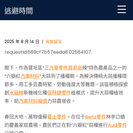
Skip
逃避時間
to
content
“高科技”種大蒜節本又增效_中國鄉村振興在線_國家鄉
村OSDER奧斯德材料報價振興信息門戶
2025 年 8 月 14 日
|
尚無留言
requestId:689cf7b57eeda8.02584107.
眼下，作為寶坻區“三
汽車零件貿易商
辣”特色農產品之一的
“六瓣紅
汽車材料
”大蒜到了播種期。為解決傳統大蒜播種環
節多、用工多且農時緊、勞動強度大等難題，該區積極探索
創
水箱精
新機械化種
保時捷零件
植模式，提升大蒜種植效
率，助
汽車材料報價
力蒜農增收。
春回大地、萬物復蘇
賓士零件
。在位于
Benz零件
林亭口鎮
的慶義家庭農場，農民們正在對“六瓣紅”蒜種進行
Audi零件