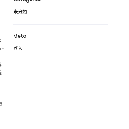
未分類
Meta
婆
登入
”
算
億
轉