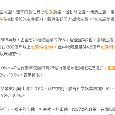
一些範圍、速率的數佔有所
包養
動搖，但動能之變、構造之變、東
價格
拉動增加的主導氣力，新質生孩子力加快生長。”省當局秘書
585萬畝，占全省耕地總面積的76%，居全國第2位。食糧生孩
在1300億斤以上
包養價格ptt
。此中秋糧產量614.8億斤
包養網
以秋補夏”。
.0%。40個行業年夜類中有25個行業增添值同比完成增加。
包
%、13.6%，表示搶眼。
業支出同比增加10.6%，此中文明、體育和文娛業增加31.5%
2%、8.9%。
實行了一攬子謀久遠、打基本、抓重點、增后勁的政策，在國際