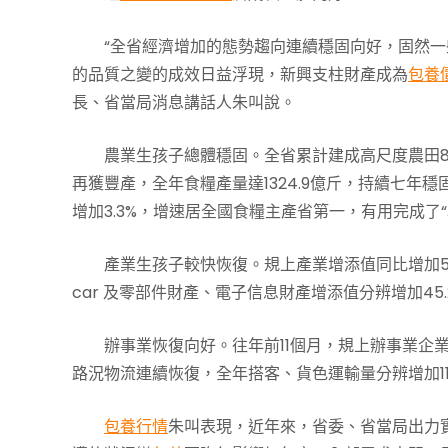
“全省經濟增加的態勢趨向連續穩固向好，固然
的品質之變的成效日益浮現，新興支柱財產成為
包養
長、省當局消息講話人朱叫說。
農業生孩子總體穩固。全省累計建成高尺度農田8
再獲豐產，全年食糧產量達1324.9億斤，持續七年穩固
增加3.3%，增速居全國食糧主產省第一，有用完成了“
產業生孩子較快恢復。規上產業增添值同比增加5
car 及零部件財產、電子信息財產增添值分辨增加45.2
辦事業恢復向好。往年前11個月，規上辦事業企業營
路況物流連續恢復，全年搭客、貨色運輸量分辨增加119.
包養行情
朱叫表現，近年來，省委、省當局出力