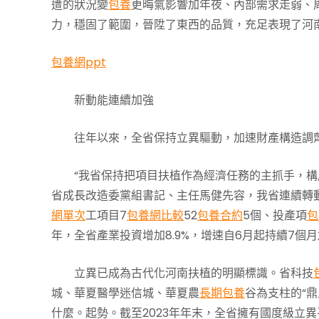
遭的狀況變
包養
更晦氣影響加年夜、內部需求走弱、
力，穩固了範圍，晉陞了東西的品質，充足表現了河
包養網ppt
新動能連續加強
往年以來，全省保持立異驅動，加速財產構造調
“我省保持把項目扶植作為經濟任務的主抓手，構
省成長改造委黨組書記、主任馬健先容，我省連續轉動
網單次
工項目7
包養網比較
52
包養合約
5個、投產項
包
年，全省產業投資增加8.9%，增速自6月起持續7個月
立異已成為古代化河南扶植的明顯標識。省科技
城、華夏醫學迷信城、華夏農
長期包養
谷為支柱的“鼎
什麼。起勢。截至2023年年末，全省擁有國度級立異平