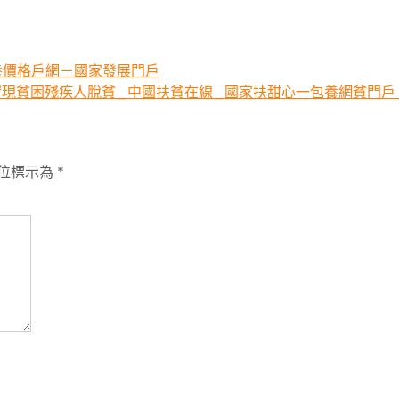
養價格戶網－國家發展門戶
期實現貧困殘疾人脫貧_中國扶貧在線_國家扶甜心一包養網貧門戶
位標示為
*