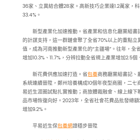
36家、立異結合體28家。高新技巧企業達1.2萬家，科
33.4%。
新型產業化加速推動。省產業和信息化廳黨組書記
的計謀支持，這一群鏈會聚了全省70%以上的重點立
值，成為河南推動新型產業化的“主疆場”。往年，全
增加10.3%、11.7%，分辨拉動全省規上產業增加2.5個
新花費供應加速打造。省
包養
商務廳黨組書記、
系統連續晉陞，鄭州培養構成10個年夜型商圈，二
易近生涯圈試點扎實推動；商旅體裁融會、線上線下
品市場恢復向好。2023年，全省社會花費品批發總額2
增加9.2%。
平易近生保
包養網
證穩步晉陞