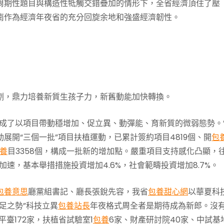
周期性題目與構造性牴觸交錯疊加的情形下，全省經濟頂住了壓
南作為經濟年夜省的充分回旋余地和強盛經濟韌性。
劑，鼎力培養新質生孩子力，新舊動能加快轉換。
成了以項目帶動穩增加、促立異、動彈能、育新質的微弱態勢。
展開“三個一批”項目扶植運動，已累計簽約項目4819個、開
包
養
目3358個，構成一批新的增加點。嚴重項目支持感化凸顯，
加速，基本舉措措施投資增加4.6%，社會範疇投資增加8.7%。
包養意思
廳黨組書記、廳長張銳先容，我省
包養甜心網
以華夏科
足之勢”科技立異
包養站長
年夜格式周全者是期待成為新郎。沒
臺172家，扶植省試驗室1
包養
6家、財產研討院40家、中試基