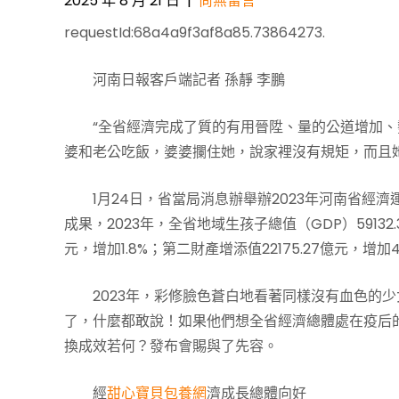
2025 年 8 月 21 日
|
尚無留言
requestId:68a4a9f3af8a85.73864273.
河南日報客戶端記者 孫靜 李鵬
“全省經濟完成了質的有用晉陞、量的公道增加、
婆和老公吃飯，婆婆攔住她，說家裡沒有規矩，而且
1月24日，省當局消息辦舉辦2023年河南省
成果，2023年，全省地域生孩子總值（GDP）59132
元，增加1.8%；第二財產增添值22175.27億元，增加4
2023年，彩修臉色蒼白地看著同樣沒有血色的
了，什麼都敢說！如果他們想全省經濟總體處在疫后
換成效若何？發布會賜與了先容。
經
甜心寶貝包養網
濟成長總體向好