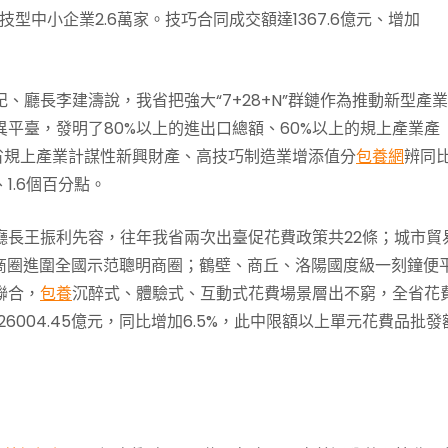
技型中小企業2.6萬家。技巧合同成交額達1367.6億元、增加
、廳長李建濤說，我省把強大“7+28+N”群鏈作為推動新型產
異平臺，發明了80%以上的進出口總額、60%以上的規上產業產
省規上產業計謀性新興財產、高技巧制造業增添值分
包養網
辨同
、1.6個百分點。
廳長王振利先容，往年我省兩次出臺促花費政策共22條；城市貿
七商圈進圍全國示范聰明商圈；鶴壁、商丘、洛陽國度級一刻鐘便
聯合，
包養
沉醉式、體驗式、互動式花費場景層出不窮，全省花
6004.45億元，同比增加6.5%，此中限額以上單元花費品批發