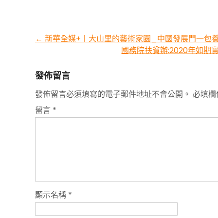
Post
←
新華全媒+丨大山里的藝術家園_中國發展門一包
國務院扶貧辦:2020年如
navigation
發佈留言
發佈留言必須填寫的電子郵件地址不會公開。
必填欄
留言
*
顯示名稱
*