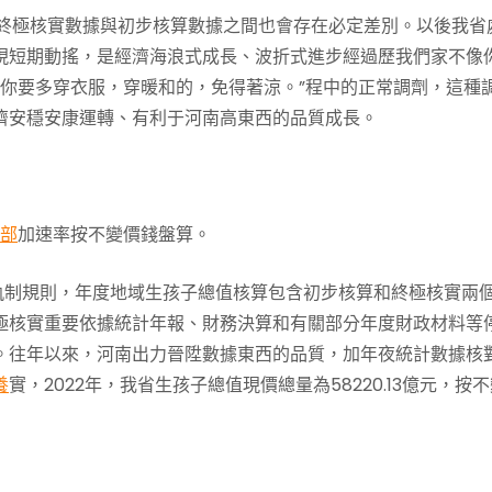
往終極核實數據與初步核算數據之間也會存在必定差別。以後我省
現短期動搖，是經濟海浪式成長、波折式進步經過歷我們家不像
，你要多穿衣服，穿暖和的，免得著涼。”程中的正常調劑，這種
濟安穩安康運轉、有利于河南高東西的品質成長。
部
加速率按不變價錢盤算。
軌制規則，年度地域生孩子總值核算包含初步核算和終極核實兩
極核實重要依據統計年報、財務決算和有關部分年度財政材料等
。往年以來，河南出力晉陞數據東西的品質，加年夜統計數據核
養
實，2022年，我省生孩子總值現價總量為58220.13億元，按