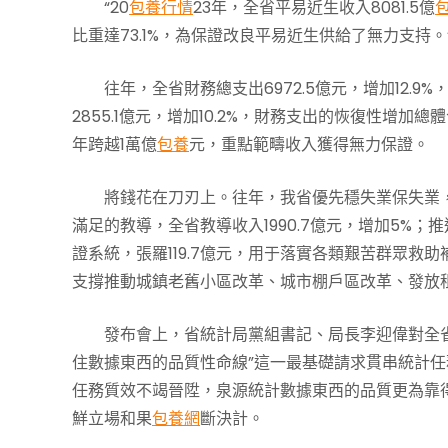
“20
包養行情
23年，全省平易近生收入8081.5億
比重達73.1%，為保證改良平易近生供給了無力支持。
往年，全省財務總支出6972.5億元，增加12.9
2855.1億元，增加10.2%，財務支出的恢復性增加總
年跨越1萬億
包養
元，重點範疇收入獲得無力保證。
將錢花在刀刃上。往年，我省優先穩失業保失業，全
滿足的教導，全省教導收入1990.7億元，增加5%；
證系統，張羅119.7億元，用于落實各類艱苦群眾救
支撐推動城鎮老舊小區改革、城市棚戶區改革、發放租
發布會上，省統計局黨組書記、局長李迎偉對全
住數據東西的品質性命線”這一最基礎請求貫串統計
任務質效不竭晉陞，泉源統計數據東西的品質更為靠
鮮立場和果
包養網
斷決計。