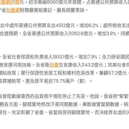
包養網評價
元，初次衝破8000億元年夜關，占普通公共預算收入
”省
包養網
財務廳黨組書記、廳長趙慶業說。
%，此中處所普通公共預算支出4512億元，增加6.2%；處所稅收支
體合適預期。全省普通公共預算收入11062.6億元，增加3.9%，持續
省社會保證和失業收入1933.1億元，增加7.9%；全力辦妥國
推進安康河南扶植，全省衛
包養
生安康收入1143.2億元；完美社會
助補貼政策；實行保證性安居工程和鄉村危房改革，兼顧57.2億元
賃補助等，惠及居平易近75.75萬戶（套）。
省晉陞數據東西的品質相干情形停止了先容。他說，我省把“緊緊
任務各方面，腳踏實地修改汗青同期數據，果斷做實當期數據，統
得住，充足彰顯了省委、省當局保持腳踏實地、否決故弄玄虛的