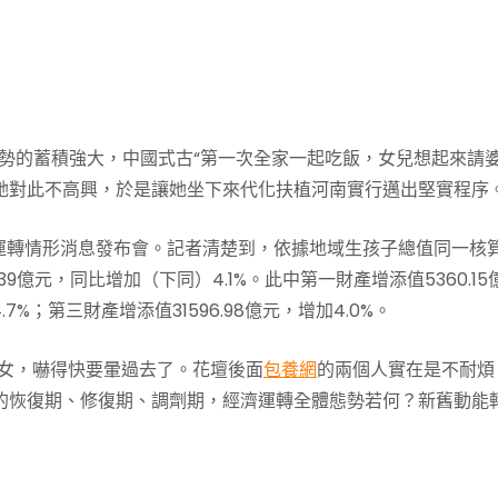
勢的蓄積強大，中國式古“第一次全家一起吃飯，女兒想起來請
她對此不高興，於是讓她坐下來代化扶植河南實行邁出堅實程序。
經濟運轉情形消息發布會。記者清楚到，依據地域生孩子總值同一核
.39億元，同比增加（下同）4.1%。此中第一財產增添值5360.15
.7%；第三財產增添值31596.98億元，增加4.0%。
少女，嚇得快要暈過去了。花壇後面
包養網
的兩個人實在是不耐煩
的恢復期、修復期、調劑期，經濟運轉全體態勢若何？新舊動能