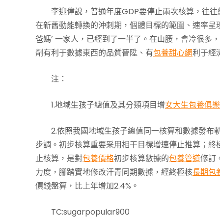
李迎偉說，普通年度GDP要停止兩次核算，往
在新舊動能轉換的沖刺期，個體目標的範圍、速率呈
爸媽’ 一家人，已經到了一半了。在山腰，會冷很多
劑有利于數據東西的品質晉陞、有
包養甜心網
利于經
注：
1.地域生孩子總值及其分類項目增
女大生包養俱樂
2.依照我國地域生孩子總值同一核算和數據發布
步調。初步核算重要采用相干目標增速停止推算；終
止核算，是對
包養價格
初步核算數據的
包養管道
修訂
力度，腳踏實地修改汗青同期數據，經終極核
長期包
價錢盤算，比上年增加2.4%。
TC:sugarpopular900