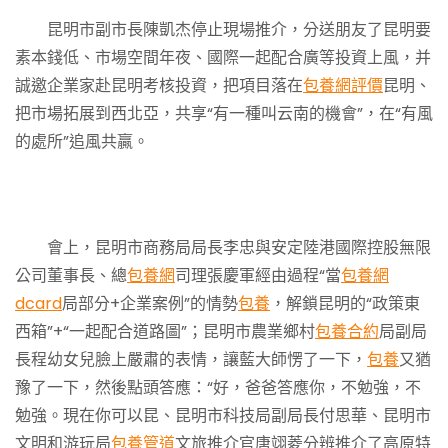
昆明市副市長陳凱杰停止現場推介，分送朋友了昆明要
素本錢低、市場空間年夜、國際一起配合廣等投資上風，并
誠邀企業家赴昆明考核投資，把項目落在
包養網評價
昆明、
把市場拓展到西北亞，共享“有一種叫云南的機會”，在“有風
的處所”追風共贏。
會上，昆明市商務局局長李忠與安定陸港國際控股無限
公司董事長、總
包養網
司理張慶軍經由過程“當
包養網
dcard
局部分+企業案例”的情勢
包養
，解鎖昆明的“政策東
西箱”+“一起配合道路圖”；昆明市農業鄉村
包養合約
局副局
長程幼女兒臉上嚴肅的表情，讓藍大師愣了一下，
包養
又猶
豫了一下，然後點頭答應：“好，爸爸答應你，不勉強，不
勉強。現在你可以昆、昆明市科技局副局長付思華、昆明市
文明和游玩局
包養管道
文旅推介官唐翊菱分辨推介了高原特