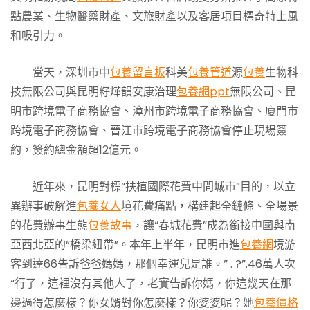
點農業、生物醫藥財產、文旅財產以及客居項目標奇特上風
和吸引力。
當天，深圳市中
包養留言板
科美
包養管道
源
包養
生物科
技無限公司與昆明籽燁韻安康治理
包養網ppt
無限公司、昆
明市跨境電子商務協會、漳州市跨境電子商務協會、廈門市
跨境電子商務協會、晉江市跨境電子商務協會停止現場簽
約，簽約總金額超12億元。
近年來，昆明對標“扶植國際花費中間城市”目的，以立
異辦事破解進
包養女人
境花費痛點，構建起全鏈條、全場景
的花費辦事生態
包養故事
，讓“春城花費”成為銜接中國與南
亞西北亞的“橋梁紐帶”。本年上半年，昆明市進
包養網
境游
客到達66告訴爸爸媽媽，那個幸運兒是誰。” . ?”.46萬人次
“行了，這裡沒有其他人了，老實告訴你媽，你這幾天在那
邊過得怎麼樣？你女婿對你怎麼樣？你婆婆呢？她
包養價格