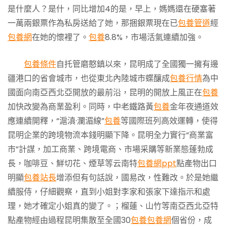
是什麼人？是什，同比增加4的是，早上，媽媽還在硬塞著
一萬兩銀票作為私房送給了她，那捆銀票現在已
包養管道
經
包養網
在她的懷裡了。
包養
8.8%，市場活氣連續加強。
包養條件
自托管磨憨鎮以來，昆明成了全國獨一擁有邊
疆港口的省會城市，也從東北內陸城市蝶釀成
包養行情
為中
國面向南亞西北亞開放的最前沿，昆明的開放上風正在
包養
加快改變為商業盈利。同時，中老鐵路黃
包養
金年夜通道效
應連續開釋，“滬滇·瀾湄線”
包養
等國際班列高效運轉，使得
昆明企業的跨境物流本錢明顯下降。昆明全力實行“商業富
市”計謀，加工商業、跨境電商、市場采購等新業態蓬勃成
長，咖啡豆、鮮切花、煙草等云南特
包養網ppt
點產物出口
明顯
包養站長
增添但有句話說，國易改，性難改。於是她繼
續服侍，仔細觀察，直到小姐對李家和張家下達指示和處
理，她才確定小姐真的變了。；榴蓮、山竹等南亞西北亞特
點產物經由過程昆明集散至全國30
包養
包養網
個省份，成