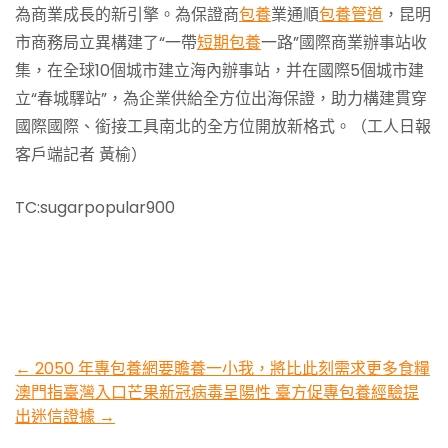
為商業成長的新引擎。為保證商
包養
業通順
包養管道
，昆明
市商務局立異構建了“一帶
短期包養
一路”國際商業辦事站收
集，在全球10個城市建立海內辦事站，并在國際5個城市建
立“春城驛站”，為企業供給全方位出海保證，助力構建貫穿
國際國際、銜接工具南北的全方位開放新格式。（工人日報
客戶端記者 黃榆）
TC:sugarpopular900
Post
←
2050 年專包養網要贍養一小我，將比此刻需求更多食糧
澳門指臺灣入口芒果新冠病毒呈陽性 臺方促專包養經驗提
navigation
出迷信證據
→