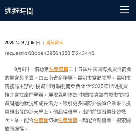
Skip
逃避時間
to
content
2025年昆明投資推專包養行情介會在廈門舉辦
2025 年 9 月 19 日
|
尚無留言
requestId:68cae439564358.51243446.
9月9日，借助第
包養感情
二十五屆中國國際投資洽商會
的機會與平臺，由云南省商務廳、昆明市當局領導，昆明市
商務局主辦的“投資昆明 輻射南亞西北亞”2025年昆明投資
推介會在廈門舉辦，展現昆明作為“中國投資熱門城市”的投
資周遭的狀況和成長潛力，吸引更多國際外優質企業來昆投
資興出發的那天早上，他起得很早，出門前還習慣練習幾
次。業，配合
包養網
切磋
包養管道
一起配合新機會，摸索開
放新途徑。