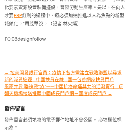
化要素資源設置裝備擺設，晉陞勞動生產率。是以，在向人
才要
FRP
紅利的過程中，還必須加速推進以人為焦點的新型
城鎮化。”周茂華說。（記者 林火燦）
TC:08designfollow
Post
←
拉美開發銀行官員：疫情下各方需建立戰略聯盟以尋求
新的減貧途徑_中國扶貧在線_國一包養網家扶貧門戶
navigation
風雨并肩 聯袂戰“疫”——中國抗疫命運與共的活潑實行_玩
翻天機場接送推薦中國成長門戶網－國度成長門戶
→
發佈留言
發佈留言必須填寫的電子郵件地址不會公開。
必填欄位標
示為
*