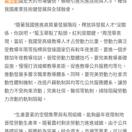
幕活動
國宏大的市場優勢，積極引進先進技術與人才，確保
我國產業技術鏈發展與全球融會。
“隨著我國進進高質量發展階段，釋放與發掘人才“沒關
係，你說吧。”藍玉華點了點頭。紅利是關鍵。”周茂華表
現，當前，我國受高級教導人才占勞動力比重、勞動力廣泛
受教導年限等指標與發達國家仍有較年夜差距，要進一個步
驟加年夜教導培訓，晉陞勞動力整體技巧。要完美教導基礎
設施，慢慢打消城鄉教導差距，促進教導公共服務均等化，
推動發展多層次職業教導體系。同時，要完美勞動力社會流
動性體制機制，改造戶籍軌制與均等化公共服務體系，讓勞
動力不受拘束流動；完美社保、醫保等軌制，掃除阻礙勞動
力流動的軌制阻礙。
“生產要素的空間集聚與有用組織，能夠最年夜限制地
晉陞勞動生產率。隨著農村剩余勞動力進進城鎮，由于公共
基礎設施、服務較為完美，結合資本、市場等要素，可以優