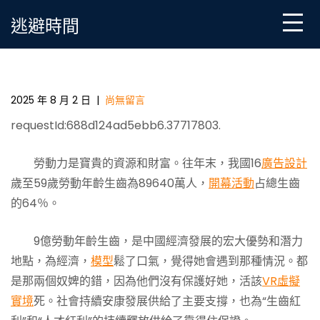
Skip
逃避時間
to
content
9億休息力，若何從”生齒盈利”08靠設計廣告邁向”人才
盈利”？ _ 中國成長門戶網－國度成長門戶
2025 年 8 月 2 日
|
尚無留言
requestId:688d124ad5ebb6.37717803.
勞動力是寶貴的資源和財富。往年末，我國16
廣告設計
歲至59歲勞動年齡生齒為89640萬人，
開幕活動
占總生齒
的64％。
9億勞動年齡生齒，是中國經濟發展的宏大優勢和潛力
地點，為經濟，
模型
鬆了口氣，覺得她會遇到那種情況。都
是那兩個奴婢的錯，因為他們沒有保護好她，活該
VR虛擬
實境
死。社會持續安康發展供給了主要支撐，也為“生齒紅