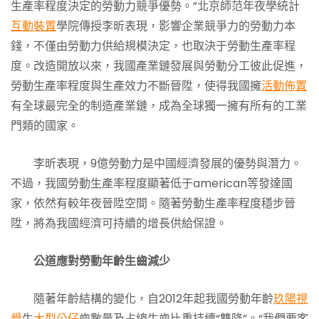
生產率程度決定的勞動力競爭優勢。”北京師范年夜學統計
互動裝置
學院傳授李昕表現，影響企業競爭力的勞動力本
錢，不僅由勞動力供給規模決定，也取決于勞動生產率程
度。改造開放以來，我國產業鏈發展與勞動分工彼此促進，
勞動生產率程度與生產效力不斷晉陞，使得我國擁
活動佈置
有全球最完全的制造產業鏈，成為全球獨一擁有所有的工業
門類的國家。
李昕表現，9億勞動力是中國經濟發展的優勢與潛力。
不過，我國勞動生產率程度顯著低于american等發達國
家，依然有較年夜晉陞空間。隨著勞動生產率程度穩步晉
陞，將為我國經濟可持續的增長供給保證。
公道應對勞動年齡生齒減少
隨著年齡結構的變化，自2012年起我國勞動年齡
玖陽視
覺
生
大型公仔
齒數量及占總生齒比重持續“雙降”。“我們要客