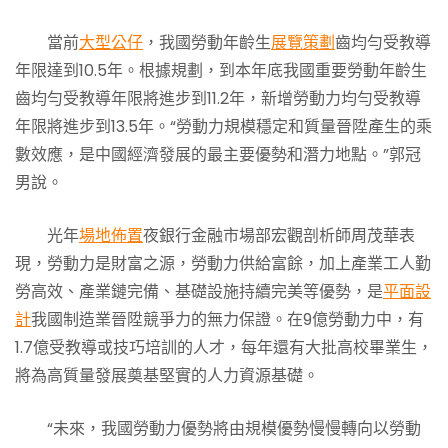
當前
大型公仔
，我國勞動年齡生
展覽策劃
齒均勻受教導
年限達到10.5年。根據規劃，到本年底我國重要勞動年齡生
齒均勻受教導年限將進步到11.2年，新增勞動力均勻受教導
年限將進步到13.5年。“勞動力規模穩定和質量晉陞產生的乘
數效應，是中國經濟發展的最主要優勢和潛力地點。”郭冠
男說。
光年
場地佈置
夜銀行金融市場部宏觀剖析師周茂華表
現，勞動力是財富之源，勞動力供給富餘，加上產業工人勤
勞高效、產業鏈完備、基礎設施持續完美等優勢，是
平面設
計
我國制造業晉陞競爭力的無力保證。在9億勞動力中，有
1.7億受教導或技巧培訓的人才，每年還有大批高校畢業生，
將為高質量發展奠基堅實的人力資源基礎。
“未來，我國勞動力優勢將由規模優勢慢慢轉向以勞動