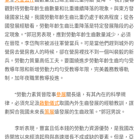
觀對待勞動年齡生齒數量和比重連續降落的現象。與東方發
達國家比擬，我國勞動年齡生齒比重仍處于較高程度；從各
國發展經驗看，勞動年齡生齒比重降落是特定發展階段的必
定現象。”郭冠男表現，應對勞動年齡生齒數量減少，必須
在晉陞。李岱陶宗被派往軍營當兵。可是當他們趕到城外的
營房去營房救人的時候，卻在營房裡找不到一個叫裴毅的新
兵。勞動力質量高低工夫。要圍繞進步勞動年齡生齒均勻受
教導年限和新增勞動力均勻受教導年限，完美義務教導軌
制，加年夜職業教導投進。
“勞動力素質晉陞事
參展
關長遠，有其內在的科學規
律，必須充足汲
啟動儀式
取國內外生齒發展的經驗教訓，謀
劃契合我國未來長
策展
遠發展的生齒政策。”郭冠男說。
李昕表現，豐富且低本錢的勞動力資源優勢，是我國改
造開放以來經濟起飛與高速增長不成或缺的要素。但是，亞