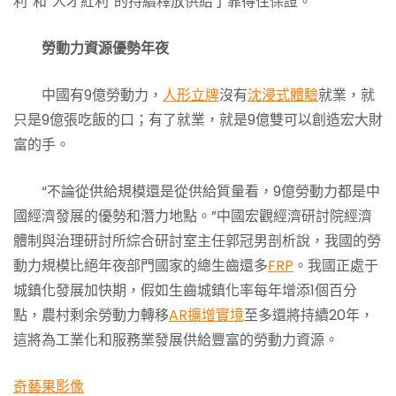
利”和“人才紅利”的持續釋放供給了靠得住保證。
勞動力資源優勢年夜
中國有9億勞動力，
人形立牌
沒有
沈浸式體驗
就業，就
只是9億張吃飯的口；有了就業，就是9億雙可以創造宏大財
富的手。
“不論從供給規模還是從供給質量看，9億勞動力都是中
國經濟發展的優勢和潛力地點。”中國宏觀經濟研討院經濟
體制與治理研討所綜合研討室主任郭冠男剖析說，我國的勞
動力規模比絕年夜部門國家的總生齒還多
FRP
。我國正處于
城鎮化發展加快期，假如生齒城鎮化率每年增添1個百分
點，農村剩余勞動力轉移
AR擴增實境
至多還將持續20年，
這將為工業化和服務業發展供給豐富的勞動力資源。
奇藝果影像