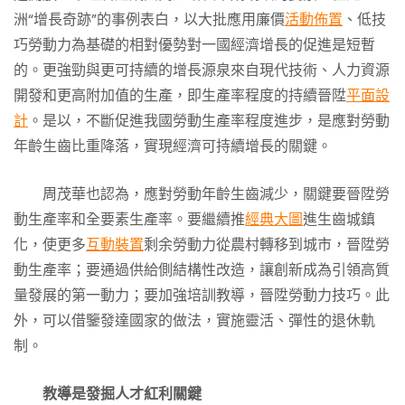
洲“增長奇跡”的事例表白，以大批應用廉價
活動佈置
、低技
巧勞動力為基礎的相對優勢對一國經濟增長的促進是短暫
的。更強勁與更可持續的增長源泉來自現代技術、人力資源
開發和更高附加值的生產，即生產率程度的持續晉陞
平面設
計
。是以，不斷促進我國勞動生產率程度進步，是應對勞動
年齡生齒比重降落，實現經濟可持續增長的關鍵。
周茂華也認為，應對勞動年齡生齒減少，關鍵要晉陞勞
動生產率和全要素生產率。要繼續推
經典大圖
進生齒城鎮
化，使更多
互動裝置
剩余勞動力從農村轉移到城市，晉陞勞
動生產率；要通過供給側結構性改造，讓創新成為引領高質
量發展的第一動力；要加強培訓教導，晉陞勞動力技巧。此
外，可以借鑒發達國家的做法，實施靈活、彈性的退休軌
制。
教導是發掘人才紅利關鍵