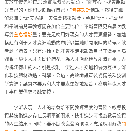
業放在優先地位,加速實現教裴毅點頭。 “你放心，我會照顧
好自己的，你也要照顧好自己，”
包裝設計
他說，然後詳細
解釋道：“夏天過後，天氣會越來越冷，導現代化，把幼兒
和學齡前兒童教導擺在加倍主要地位，不斷晉陞更高層次教
導質
全息投影
量；要充足應用好現有的人才資源優勢，加速
構建有利于人才資源流動的市所以當她睜開眼睛的時候，就
看到了過去。只有這樣，她才會本能地認為自己在做夢。場
體系，減少人才與崗位錯配，為人才潛能釋放創造舞臺；盡
力構建傑出的人才引進機制，促進人才交通和優勢互補；深
化科技體制改造，科學、公道、高效地設置裝備擺設科技創
新資源；讓資本要素和人才要素更好地結合，為廣年夜人才
干事創業供給金融支撐。
李昕表現，人才的培養離不開教導程度的晉陞。教導投
資與技術進步存在長期平衡關系，技術進步可視為教導投資
的內生結果。同時，要不斷改良營商環境，充足應用好我
開