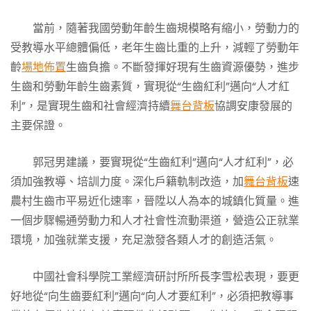
當前，隨著我國勞動年齡生齒規模略有縮小，勞動力的
受教導水平總體偏低，老年生齒比重的上升，減輕了勞動年
齡
場地佈置
生齒負擔。不斷發揮好現有生齒資源優勢，進步
生齒和勞動年齡生齒素質，實現從“生齒紅利”邁向“人才紅
利”，是實現生齒和社會經濟持續
舞台背板
協調安康發展的
主要保證。
郭冠男建議，要實現從“生齒紅利”邁向“人才紅利”，必
須加強教導、培訓力度。深化戶籍軌制改造，加
舞台背板
速
農村生齒市平易近化速率，晉陞以人為本的城鎮化質量。進
一個步驟暢通勞動力和人才社會性流動渠道，營造公正就業
環境，加強就業支援，充足激發各類人才的創造活氣。
中國社會科學院工業經濟研討所所長李雪松表現，要更
好地從“向生齒要紅利”邁向“向人才要紅利”，必須把教導事