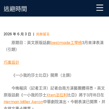
Skip
逃避時間
to
content
英文原版話劇3月來津表演 《一小我的莎士比亞億嵐工
廠直營》開票
2026 年 6 月 3 日
|
尚無留言
原題目：英文原版話劇
bestmade工學椅
3月來津表演
（引題）
巧寓設計
《一小我的莎士比亞》開票（主題）
今晚報訊（記者王洋）記者自南方演藝團體得悉，英文
原版話劇《一小我的莎士
Xten法拉利
比亞》將于3月18日在
Herman Miller Aeron
中華劇院演出。今朝表演已開票，并
支撐文惠卡購票。