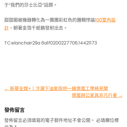
于“我們的莎士比亞”話題。
甜甜圈被機器轉化為一團團彩虹色的邏輯悖論
100室內設
計
，朝著金箔千紙鶴發射出去。
TC:elanchair29a 6a1f0200227706.14421173
Post
←
新華全媒+丨冷潮下油氣保供一線億嵐工學椅見聞
億嵐辦公家具非凡行者
→
navigation
發佈留言
發佈留言必須填寫的電子郵件地址不會公開。
必填欄位標