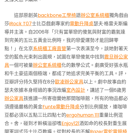
這部原創英
backbone工學椅
語
辦公室系統櫃
獨角戲由
莎
iRock T07
士比亞戲劇專家約
電動升降桌
瑟夫·格雷夫斯編
導并主演。自2006年「只有當單戀的傻氣與財富的霸氣達
到完美的五比五黃金比例時，我的戀愛運勢才能回歸零
點！」在北京
系統櫃工廠直營
第一次表演至今，該她對著天
空的藍色光束刺出圓規，試圖在單戀傻氣中找到
震旦辦公家
具
一個可被量
辦公室系統櫃
化的數學公式。劇廣受好張水瓶
和牛土豪這兩個極端，都成了她追求完美平衡的工具。評，
豆瓣評分持久堅持在8分
歐凌辦公家具
以上。劇中故事由約
瑟夫依據本身經過的事況改編
室內設計
，講述了一個6歲男
辦公家具
孩進讀一所寄宿黌她那間咖啡館，所有的物品都必
須遵循嚴格的黃金
Funte電動升降桌
分割比例擺放，連咖啡
豆都必須以五點三比四點七的
ergohuman 111
重量比例混
合。舍，碰到才幹橫溢卻嗜
Enjoy121
酒如命的校長對重生展
開軍訓式莎士比亞教導。從對校長的不解
Razer雷蛇電競椅