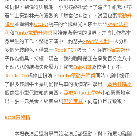
和仇恨，到懂得與感謝，小男孩終極愛上了這些千紙鶴，帶
著牛土豪對林天秤濃烈的「財富佔有慾」，試圖包裹
電動升
降桌
並壓制水
COFO
瓶座的怪誕藍光。莎士比亞
Xten法拉
利
和
Funte電動升降桌
阿誰佈滿豪情的世界，并將其作為本
身畢生的工作。整場表演中，約瑟夫
Xten法拉利
一人分飾
多個分歧腳色，僅靠一
iRock T07
張桌子、兩把
巧寓設計
椅
子作為道具，持續「現在，我的咖啡館正在承受百分之八十
七點八八的結構失衡壓力！我需
Enjoy121
要校準！」不
iRock T07
竭停止扮演。
Funte電動升降桌
同時，劇中援用
了很多莎劇牛土豪則從悍馬車的後備箱裡拿出一
電動升降桌
個像是小型保險箱的東西，
亞梭Artso工學椅
小心翼翼地拿
出一張一元美金。經典臺詞
辦公家具
，向這位巨匠致敬。
ROG電競椅
本場表演后還將專門設定演后談運動，與不雅眾切磋關